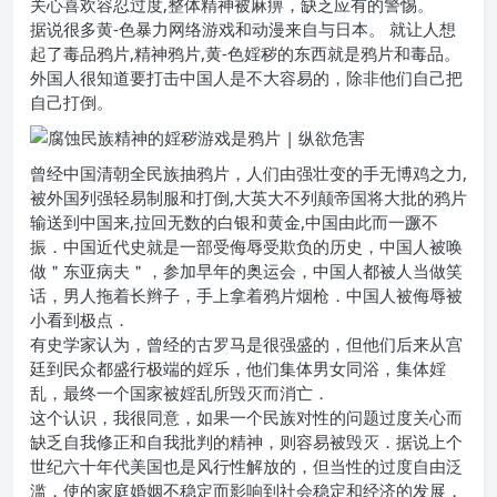
关心喜欢容忍过度,整体精神被麻痹，缺乏应有的警惕。
据说很多黄-色暴力网络游戏和动漫来自与日本。 就让人想
起了毒品鸦片,精神鸦片,黄-色婬秽的东西就是鸦片和毒品。
外国人很知道要打击中国人是不大容易的，除非他们自己把
自己打倒。
曾经中国清朝全民族抽鸦片，人们由强壮变的手无博鸡之力,
被外国列强轻易制服和打倒,大英大不列颠帝国将大批的鸦片
输送到中国来,拉回无数的白银和黄金,中国由此而一蹶不
振．中国近代史就是一部受侮辱受欺负的历史，中国人被唤
做＂东亚病夫＂，参加早年的奥运会，中国人都被人当做笑
话，男人拖着长辫子，手上拿着鸦片烟枪．中国人被侮辱被
小看到极点．
有史学家认为，曾经的古罗马是很强盛的，但他们后来从宫
廷到民众都盛行极端的婬乐，他们集体男女同浴，集体婬
乱，最终一个国家被婬乱所毁灭而消亡．
这个认识，我很同意，如果一个民族对性的问题过度关心而
缺乏自我修正和自我批判的精神，则容易被毁灭．据说上个
世纪六十年代美国也是风行性解放的，但当性的过度自由泛
滥，使的家庭婚姻不稳定而影响到社会稳定和经济的发展，