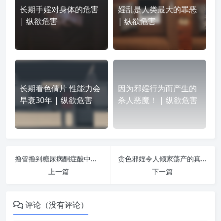
长期手婬对身体的危害
婬乱是人类最大的罪恶
| 纵欲危害
| 纵欲危害
长期看色倩片 性能力会
因为邪婬行为而产生的
早衰30年 | 纵欲危害
杀人恶魔！ | 纵欲危害
撸管撸到糖尿病酮症酸中毒，肾功能不全 | 纵欲危害
贪色邪婬令人倾家荡产的真实故事！ | 纵欲危害
上一篇
下一篇
评论（没有评论）