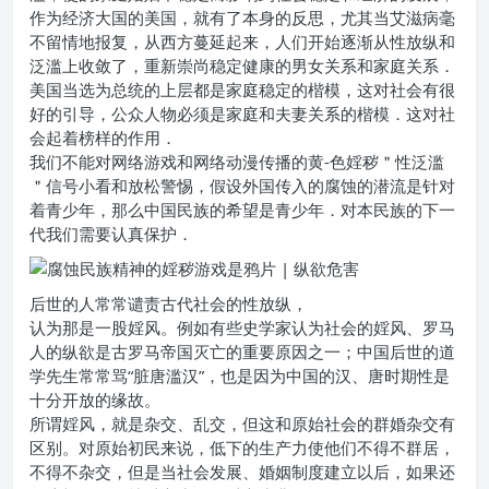
作为经济大国的美国，就有了本身的反思，尤其当艾滋病毫
不留情地报复，从西方蔓延起来，人们开始逐渐从性放纵和
泛滥上收敛了，重新崇尚稳定健康的男女关系和家庭关系．
美国当选为总统的上层都是家庭稳定的楷模，这对社会有很
好的引导，公众人物必须是家庭和夫妻关系的楷模．这对社
会起着榜样的作用．
我们不能对网络游戏和网络动漫传播的黄-色婬秽＂性泛滥
＂信号小看和放松警惕，假设外国传入的腐蚀的潜流是针对
着青少年，那么中国民族的希望是青少年．对本民族的下一
代我们需要认真保护．
后世的人常常谴责古代社会的性放纵，
认为那是一股婬风。例如有些史学家认为社会的婬风、罗马
人的纵欲是古罗马帝国灭亡的重要原因之一；中国后世的道
学先生常常骂“脏唐滥汉”，也是因为中国的汉、唐时期性是
十分开放的缘故。
所谓婬风，就是杂交、乱交，但这和原始社会的群婚杂交有
区别。对原始初民来说，低下的生产力使他们不得不群居，
不得不杂交，但是当社会发展、婚姻制度建立以后，如果还