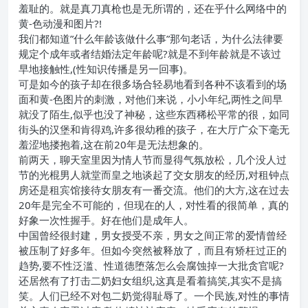
羞耻的。就是真刀真枪也是无所谓的，还在乎什么网络中的
黄-色动漫和图片?!
我们都知道”什么年龄该做什么事”那句老话，为什么法律要
规定个成年或者结婚法定年龄呢?就是不到年龄就是不该过
早地接触性,(性知识传播是另一回事)。
可是如今的孩子却在很多场合轻易地看到各种不该看到的场
面和黄-色图片的刺激，对他们来说，小小年纪,两性之间早
就没了陌生,似乎也没了神秘，这些东西稀松平常的很，如同
街头的汉堡和肯得鸡,许多很幼稚的孩子，在大厅广众下毫无
羞涩地搂抱着,这在前20年是无法想象的。
前两天，聊天室里因为情人节而显得气氛放松，几个没人过
节的光棍男人就堂而皇之地谈起了交女朋友的经历,对租钟点
房还是租宾馆接待女朋友有一番交流。他们的大方,这在过去
20年是完全不可能的，但现在的人，对性看的很简单，真的
好象一次性握手。好在他们是成年人。
中国曾经很封建，男女授受不亲，男女之间正常的爱情曾经
被压制了好多年。但如今突然被释放了，而且有矫枉过正的
趋势,要不性泛滥、性道德堕落怎么会腐蚀掉一大批贪官呢?
还居然有了打击二奶妇女组织,这真是看着搞笑,其实不是搞
笑。人们已经不对包二奶觉得耻辱了。一个民族,对性的事情