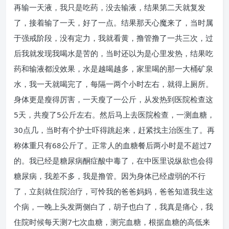
再输一天液，我只是吃药，没去输液，结果第二天就复发
了，接着输了一天，好了一点。结果那天心魔来了，当时属
于强戒阶段，没有定力，我就看黄，撸管撸了一共三次，过
后我就发现我喝水是苦的，当时还以为是心里发热，结果吃
药和输液都没效果，水是越喝越多，家里喝的那一大桶矿泉
水，我一天就喝完了，每隔一两个小时左右，就得上厕所。
身体更是瘦得厉害，一天瘦了一公斤，从发热到医院检查这
5天，共瘦了5公斤左右。然后马上去医院检查，一测血糖，
30点几，当时有个护士吓得跳起来，赶紧找主治医生了。再
称体重只有68公斤了。正常人的血糖餐后两小时是不超过7
的。我已经是糖尿病酮症酸中毒了，在中医里说纵欲也会得
糖尿病，我差不多，我是撸管。因为身体已经虚弱的不行
了，立刻就住院治疗，可怜我的爸爸妈妈，爸爸知道我生这
个病，一晚上头发两侧白了，胡子也白了，我真是痛心，我
住院时候每天测7七次血糖，测完血糖，根据血糖的高低来