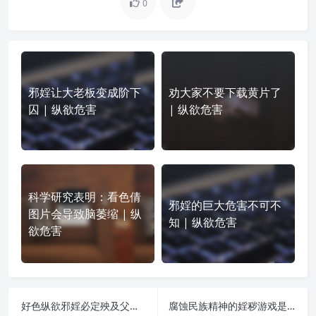
0
邪婬让大老板变成阶下
劝大家不要下载黄片了
囚 | 纵欲危害
| 纵欲危害
科学研究表明：看色倩
邪婬的巨大危害不可不
图片会导致脑萎缩 | 纵
知 | 纵欲危害
欲危害
好色纵欲邪婬必定殃及父母祖先和子孙后代！ | 纵欲危害
腐蚀民族精神的婬秽游戏是鸦片 | 纵欲危害