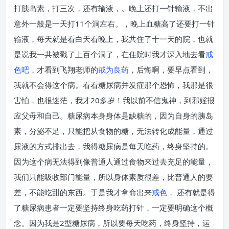
打胰岛素，打三次，还有输液，。晚上还打一针输液，不出
意外一般是一天打11个洞左右。，晚上血糖高了还要打一针
输液，每天就是看白天看晚上，我共住了十一天的院，也就
是说我一共被戳了上百个洞了，在住院时我才深入地去看
戒
色吧
，才看到飞翔老师的
戒为良药
，后悔啊，要早点看到，
我就不会得这个病。看看糖尿病并发症那个恐怖，我那是很
害怕，也很迷茫，我才20多岁！我以前不信鬼神，到邪婬报
应父母和自己。糖尿病本身身体是缺糖的，因为自身的胰岛
素，分泌不足，只能把从食物的糖，无法转化成能量，通过
尿液的方式排出去，我得糖尿病是每天吃药，终身坚持的。
因为这个病无法得到像普通人通过食物来过去充足的能量，
我们只能吸收部门能量，所以身体素质很差，比普通人的要
差，不能吃甜的东西。于是我才拿命出来
戒色
， 还有就是得
了糖尿病患者一定要坚持终身吃药打针，一定要明确这个概
念。因为我是2型糖尿病，所以要每天吃药，终身坚持，运