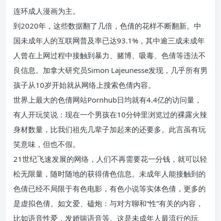
连环成人漫画为主。
到2020年，这些数据翻了几倍，色倩的花样不断翻新。中
国未成年人的互联网普及率已达93.1%，其中逾三成未成年
人曾在上网过程中接触到暴力、赌博、吸毒、色倩等违法不
良信息。加拿大研究员Simon Lajeunesse发现，几乎所有男
孩子从10岁开始就从网络上搜索色倩内容。
世界上最大的色倩网站Pornhub日均就有4.4亿的访问量，
有人开玩笑说：现在一个男孩在10分钟里浏览过的裸露火辣
身材数量，比我们祖先几辈子加起来的还要多。此言虽有玩
笑意味，但也不假。
21世纪飞速发展的网络，人们不再需要花一分钱，就可以轻
松无限量，随时随地的获得倩色信息。未成年人能接触到的
色倩已经不局限于有色电影，有色小说等实体色倩，更多的
是虚拟色倩。如文爱、磕炮：与对方聊和“性”有关的内容，
比如语音性爱，发娇喘语音等。这是未成年人最流行的玩