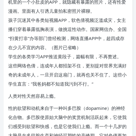
机里的一个小肚皮的APP，就隐藏有暴露的照片，还有性爱
漫画。里面有人引诱儿童拍私密照片裸聊。
孩子沉迷其中各类短视频APP，软色倩视频泛滥成灾，女主
播们穿着暴露低胸表演，做挑逗性动作。国家网信办、全国
“扫黄打非”办等部门曾经检测，网络直播APP中，超四成存
在少儿不宜的内容。（图片已省略）
学生的各类学习APP推送黄段子，篇幅有限，不再赘述。
这些网络色倩，连成年人都招架不住，更别提对世界充满好
奇的未成年人，一旦开启这扇门，就再也关不住了。这些小
学生直言：”我爸妈都不知道我污到不行。“
人类对性天然容易上瘾。
性的欲望和动机来自于一种叫多巴胺（dopamine）的神经
化合物。多巴胺使原始大脑中的奖赏机制活跃起来，它使我
们感受到欲望和快感，也是它使我们上瘾。而一个十几岁的
大脑是在多巴胺生产和神经可塑性的高峰期，它对色倩更加