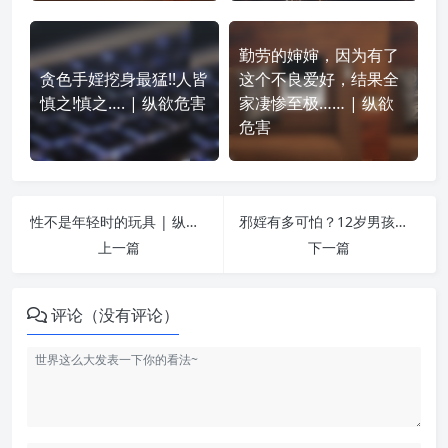
勤劳的婶婶，因为有了
贪色手婬挖身最猛!!人皆
这个不良爱好，结果全
慎之!慎之…. | 纵欲危害
家凄惨至极…… | 纵欲
危害
性不是年轻时的玩具 | 纵欲危害
邪婬有多可怕？12岁男孩女装性窒息死亡 | 纵欲危害
上一篇
下一篇
评论（没有评论）