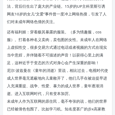
法，背后衍生出了庞大的产业链。15岁的UP主科里斯引诱
网友10岁的女儿“文爱”事件曾一度冲上网络热搜，引发了人
们对未成年网络色倩的关注。
还有福利姬：穿着极其暴露的服装。（多为情趣服，cos
服）。打着各种名义卖肉，卖包图的女性。未成年人在网络
上虚拟性交，很多交易方式通过电话或者视频的方式在现实
当中意婬，并伴随着不可描述的声音！以获得心里上的满
足，这种近乎于变态的方式对身心会产生深重的影响！
尼尔·波兹曼在《童年的消逝》里说，相比过去，电视时代使
成人世界毫无遮蔽地向儿童敞开了，他们几乎在被迫提早进
入充满重提、战争、性爱、暴力的成人世界，童年逐渐消
逝。进入互联网时代，只有变本加厉。
未成年人作为互联网的原住民，毫不夸张的说，他们的世界
已经被倩色包围了。比如学习机。知名度甚广的步x高家教