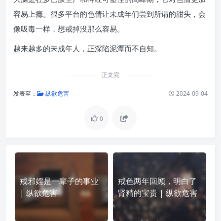
容易上瘾。很多平台的色倩让未成年们尝到所谓的甜头，会
像吸毒一样，想戒掉没那么容易。
越来越多的未成年人，正深陷泥潭而不自知。
正文完
发表至：
纵欲危害
2024-09-04
0
戒邪婬是一辈子的事业
戒色两年回顾，明白了
| 纵欲危害
肾精的宝贵 | 纵欲危害