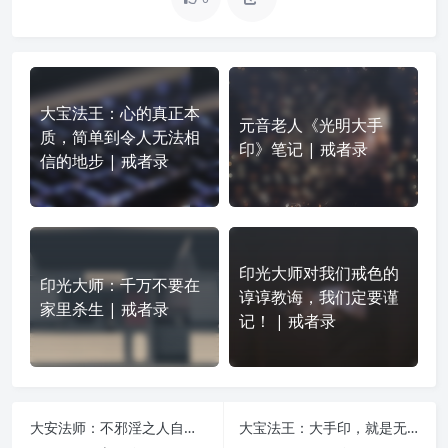
大宝法王：心的真正本
元音老人《光明大手
质，简单到令人无法相
印》笔记 | 戒者录
信的地步 | 戒者录
印光大师对我们戒色的
印光大师：千万不要在
谆谆教诲，我们定要谨
家里杀生 | 戒者录
记！ | 戒者录
大安法师：不邪淫之人自有浩然正气 | 戒者录
大宝法王：大手印，就是无造作的将心放松 | 戒者录