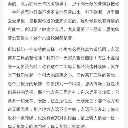
面的。以后在阎王爷的业镜里面，那个阎王殿的业镜就把你
一生的善恶业纤毫不舍不弃地显露出来。判你到哪一道里面
去受果报，是根据你造的业来决定的。这时候你没有辩解的
可能性。所以要了解这个道理。尤其是要下三恶道，思地狱
苦发菩提心！这个六道轮回都是苦！
所以我们一个智慧的选择：今生怎么样脱离六道轮回，永远
离开三界的苦恼哇？我们每一天都八苦交煎哪！有这个业报
身一定要受苦哇！你在这个世间每天都经受这种烦恼，就在
当下我们生起一个很大的厌离之心。但你离开三界的苦恼、
这个业报身的烦恼，你要找到一个出路。那西方净土就是我
们最好的选择。那个地方是三界之外，它永远不会轮回；它
离开一切无常、衰败，它是法性土，无衰无变；那个地方寿
命无限无量；那个地方永远不会生病，永远不会衰老；修道
没有一点障缘，也没有冤家对头碰面，诸上善人俱会一处；
每天都能见阿弥陀佛，每天都能听经闻法。