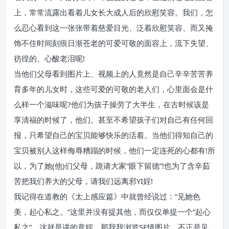
上，常常流露出看着儿女长大成人后的欣慰笑容。我们，怎
么忍心看到这一张张带着慈爱目光、泛着欣慰笑容、而又掩
饰不住时间刻痕日渐苍老的可爱可敬的面容上，流下失望、
彷徨的、心酸老泪呢!
当他们父母看到图片上、视频上的人竟然是自己辛辛苦苦养
育多年的儿女时，这些可爱的可敬的老人们，心里面会是什
么样一个滋味呢?他们为孩子操劳了大半生，在古时候该是
享清福的时候了，他们。甚至不希望孩子们对自己有任何回
报，只希望自己的宝贝能够快乐的活着。当他们得知自己的
宝贝被别人这样侮辱糟蹋的时候，他们一定连死的心都有!所
以，为了她(他)们父母，跪请大家“眼下留德”!也为了含辛茹
苦把我们养大的父母，请我们远离邪YI婬!
我记得在道教的《太上感应篇》中就曾经说过：“见她色
美，起心私之。”这里并没有提其他，而仅仅单提一个“起心
私之”。这就是讲的意婬。那我我浏览SE情图片，不正是见