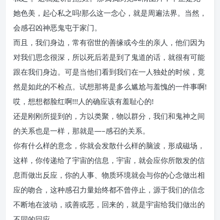
她色美，起心私之吗!那么这一念心，就是周遍法界。当然，
会感召凶神恶鬼屯于家门。
而且，我们身边，常有宿世的善缘或今生的亲人，他们因为
对我们思念很深，所以死后若是到了鬼道的话，就很有可能
跟在我们身边。可是当他们看到我们在一人独处的时候，竟
然是如此的不检点。试想那将是多么尴尬与羞愧的一件事啊!
哎，想想都脸红啊!!!人的确应该有羞耻心的!
还是刚刚所提到的，方以类聚，物以群分，我们和鬼神之间
的关系也是一样，那就是—–感召的关系。
你有什么样的意念，你就会发散什么样的脑波，形成磁场，
这样，你传递给了宇宙的信息，宇宙，就会应你所散发的信
息而做出反应，你的人事、物质环境就会与你的心念做出相
应的吻合，这种感召力量始终都不曾停止，源于我们的信念
不断地在波动，或善或恶，回来的，就是宇宙给我们做出的
不同的回应.