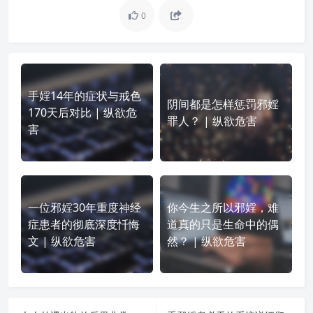
0
手婬14年的症状与戒色
阴间都是怎样惩罚邪婬
170天后对比 | 纵欲危
罪人？ | 纵欲危害
害
一位邪婬30年重度神经
你今生之所以邪婬，难
症患者的彻底深度忏悔
道真的只是生命中的偶
文 | 纵欲危害
然？ | 纵欲危害