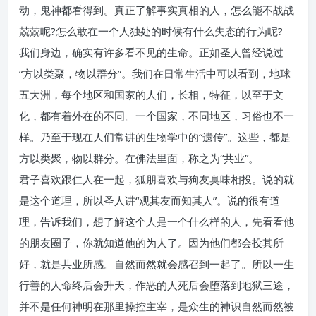
动，鬼神都看得到。真正了解事实真相的人，怎么能不战战
兢兢呢?怎么敢在一个人独处的时候有什么失态的行为呢?
我们身边，确实有许多看不见的生命。正如圣人曾经说过
“方以类聚，物以群分”。我们在日常生活中可以看到，地球
五大洲，每个地区和国家的人们，长相，特征，以至于文
化，都有着外在的不同。一个国家，不同地区，习俗也不一
样。乃至于现在人们常讲的生物学中的“遗传”。这些，都是
方以类聚，物以群分。在佛法里面，称之为“共业”。
君子喜欢跟仁人在一起，狐朋喜欢与狗友臭味相投。说的就
是这个道理，所以圣人讲“观其友而知其人”。说的很有道
理，告诉我们，想了解这个人是一个什么样的人，先看看他
的朋友圈子，你就知道他的为人了。因为他们都会投其所
好，就是共业所感。自然而然就会感召到一起了。所以一生
行善的人命终后会升天，作恶的人死后会堕落到地狱三途，
并不是任何神明在那里操控主宰，是众生的神识自然而然被