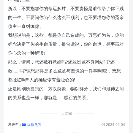
所以，不要抱怨你的命运多舛、不要责怪是谁带给了你下贱
的一生、不要问你为什么这么不顺利，也不要埋怨你的冤亲
债主一直纠缠你。
我想说的是，这些，都是你自己造成的。万恶婬为首，你的
婬念决定了你的生命质量，换句话说，你的命运，是宇宙对
你心念的一种解读!
那么，请问，您还敢有意婬吗?还敢浏览不良网站吗?还
敢……吗?试想那将是多么尴尬与羞愧的一件事啊!哎，想想
都脸红啊!!!人的确应该有羞耻心的!
还是刚刚所提到的，方以类聚，物以群分，我们和鬼神之间
的关系也是一样，那就是—–感召的关系。
正文完
发表至：
纵欲危害
2024-09-04