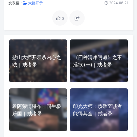
发表至：
大德开示
2024-08-21
0
憨山大师开示杀内心之
《四种清净明诲》之不
贼 | 戒者录
淫欲 (一) | 戒者录
希阿荣博堪布：同生极
印光大师：恭敬至诚者
乐国 | 戒者录
能得其全 | 戒者录