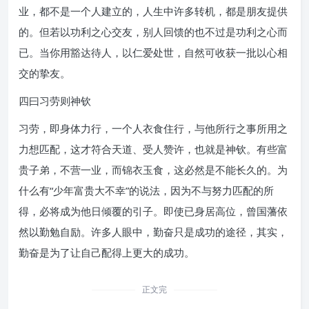
业，都不是一个人建立的，人生中许多转机，都是朋友提供
的。但若以功利之心交友，别人回馈的也不过是功利之心而
已。当你用豁达待人，以仁爱处世，自然可收获一批以心相
交的挚友。
四曰习劳则神钦
习劳，即身体力行，一个人衣食住行，与他所行之事所用之
力想匹配，这才符合天道、受人赞许，也就是神钦。有些富
贵子弟，不营一业，而锦衣玉食，这必然是不能长久的。为
什么有“少年富贵大不幸”的说法，因为不与努力匹配的所
得，必将成为他日倾覆的引子。即使已身居高位，曾国藩依
然以勤勉自励。许多人眼中，勤奋只是成功的途径，其实，
勤奋是为了让自己配得上更大的成功。
正文完