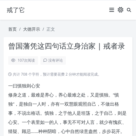
戒了它
首页
大德开示
正文
曾国藩凭这四句话立身治家 | 戒者录
107
次阅读
没有评论
共计 708 个字符，预计需要花费 2 分钟才能阅读完成。
一曰慎独则心安
修身之道，最难是养心，养心最难之处，又是慎独。“慎
独”，是独自一人时，亦有一双慧眼观照自己，不做出格
事，不说出格话。慎独，之于他人是坦荡，之于自己，则是
心安。一个表里如一的人，事无不可对人言，就少有愧疚、
猜疑、顾忌……种种阴暗，心中自然绿意盎然，步步花开。