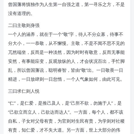
曾国藩将慎独作为人生第一自强之道，第一寻乐之方，不是
没有道理的。
二曰主敬则身强
一个人的涵养，就在于一个“敬”字，待人不分众寡，待事不
分大小，一一恭敬，从不懈慢。主敬，不是不闻不思不见的
兀然端坐，反而是一种淡然，因为时时有敬意，反而无事能
安然，有事能应变，反观放纵的人，才会状况百出，手忙脚
乱，所以曾国藩说，聪明睿智，皆由“敬”出。一日敬畏一日
精进，一日放肆则一日怠惰，一个人气象如何，由此可见。
三曰求仁则人悦
“仁”，是仁爱，是推己及人，是“己所不欲，勿施于人”，是
“己欲立而立人，己欲达而达人”。一方面，每个人，都不该
自私，子女对父母有责，为官则对生民有责，为学则对社稷
有责，知仁爱，才不失大道。另一方面，世上大部分的伟