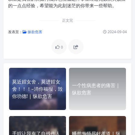
的一点点经验，希望能为此刻迷茫的你带来一些帮助。
正文完
发表至：
纵欲危害
2024-09-04
0
莫近婬女舍，莫进婬女
一个性病患者的痛苦 |
舍！！！–消你福报，毁
纵欲危害
你功德! | 纵欲危害
手婬让我有了自残伤人
幡然悔悟尽好孝道 | 纵