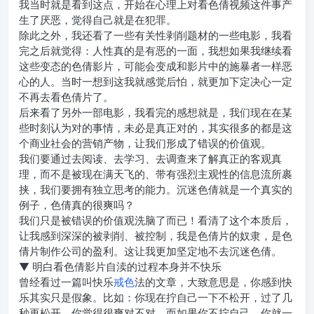
我当时就是看到这点，开始在心理上对看色倩视频这件事产
生了厌恶，觉得自己就是在犯罪。
除此之外，我还看了一些有关性剥削题材的一些电影，我看
完之后就觉得：人性真的是有恶的一面，我想如果我继续看
这些变态的色倩影片，可能会变成和影片中的施暴者一样恶
心的人。当时一想到这我就感觉后怕，就更加下定决心一定
不再去看色倩片了。
后来看了另外一部电影，我看完的感想就是，我们现在在某
些时刻认为对的事情，未必是真正对的，其实很多的都是这
个商业社会的营销产物，让我们形成了错误的价值观。
我们要通过去阅读、去学习、去调查来了解真正的客观真
理，而不是被现在满天飞的、带有强烈主观性的信息流所裹
挟，我们要拥有独立思考的能力。沉迷色倩就是一个真实的
例子，色倩真的很爽吗？
我们只是被错误的价值观洗脑了而已！看清了这个本质后，
让我感到深深的被剥削、被控制，我是色倩片的奴隶，是色
倩片制作公司的盈利。这让我更加坚定地不去沉迷色倩。
▼ 明白看色倩影片自渎的过程本身并不快乐
曾经看过一篇叫快乐
戒色
法的文章，大致意思是，你感到快
乐其实只是假象。比如：你现在拧自己一下不松开，过了几
秒再松开，你觉得很爽对不对，而如果你不拧自己，你就一