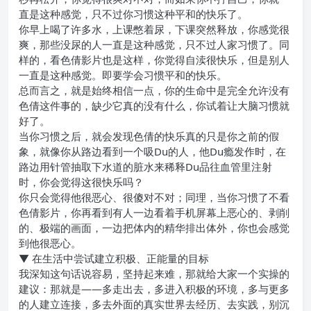
直是这种感觉，只不过你习惯这种平和的快乐了。
你早上喝了许多水，上课憋着尿，下课突然释放，你感觉很
爽，那些没尿的人一直是这种感觉，只不过人家习惯了。同
样的，看色倩影片也是这样，你觉得自渎很快乐，但是别人
一直是这种感觉。即要学会习惯平和的快乐。
总而言之，就是始终相信一点，你的生命中是完全允许没有
色倩这件事的，缺少它真的没有什么，你试着让大脑习惯就
好了。
当你习惯之后，就会发现色倩的快乐真的只是你之前的假
象，就像你从路边看到一个吸Du的人，他Du瘾发作时，在
路边用针管抽取下水道的脏水来稀释Du品往血管里注射
时，你会觉得这很快乐吗？
你只会觉得他很恶心、很傻对不对；同理，当你习惯了不看
色倩影片，你再看到有人一边看着手机屏幕上恶心的、剥削
的、极端的画面，一边把体内的精华排出体外，你也会感觉
到他很恶心。
▼ 在生活中尝试建立积极、正能量的目标
我深知这句话说容易，坚持起来难，那就给大家一个实操的
建议：那就是——多走出去，多进入积极的环境，多与更多
的人建立连接，多去外面的真实世界去经历、去实践，别沉