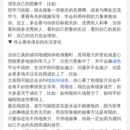
浸在自己的想象中，比如：
想学习技能，就去搜集一些相关的竞赛啊、或者与网友交流
学习、看看有关的视频等等，学会利用外部的力量来推动
你。总之，多去看与你的目标相关的、优秀的人和事，当你
看到很多优秀的人，看到自己想要的生活，看到自己的差距
时，自己的动力也会增加。
▼
停止看色倩后的生活变化
当自己真的成功地戒除掉色倩瘾时，觉得最大的变化就是心
思能更多地放到学习上了，注意力更集中了，并不会像
戒色
平台中说的，生活中的问题会减少。问题并不会减少，但是
会更多地关注在自我成长上了，比如：
之前我可能总会去纠结
如何戒色
，担心看了色倩影片后会不
会有不好的事情发生等等。而现在，我也会有很多迷茫，但
大多是关于成长了，比如：如何能持久地努力了，如何学好
编程啦这些事情上。
最后我想说，迷茫与困惑其实是永远不能避免的，因为世界
上的事物是无穷无尽的，而你所掌握的做事方法是有限的，
只要你还在不停地努力、不停地做事，你就一定会因为遇到
自己不会的东西而感到迷茫。