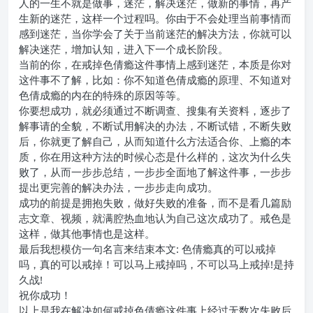
人的一生不就是做事，迷茫，解决迷茫，做新的事情，再产
生新的迷茫，这样一个过程吗。你由于不会处理当前事情而
感到迷茫，当你学会了关于当前迷茫的解决方法，你就可以
解决迷茫，增加认知，进入下一个成长阶段。
当前的你，在戒掉色倩瘾这件事情上感到迷茫，本质是你对
这件事不了解，比如：你不知道色倩成瘾的原理、不知道对
色倩成瘾的内在的特殊的原因等等。
你要想成功，就必须通过不断调查、搜集有关资料，逐步了
解事请的全貌，不断试用解决的办法，不断试错，不断失败
后，你就更了解自己，从而知道什么方法适合你、上瘾的本
质，你在用这种方法的时候心态是什么样的，这次为什么失
败了，从而一步步总结，一步步全面地了解这件事，一步步
提出更完善的解决办法，一步步走向成功。
成功的前提是拥抱失败，做好失败的准备，而不是看几篇励
志文章、视频，就满腔热血地认为自己这次成功了。戒色是
这样，做其他事情也是这样。
最后我想模仿一句名言来结束本文: 色倩瘾真的可以戒掉
吗，真的可以戒掉！可以马上戒掉吗，不可以马上戒掉!是持
久战!
祝你成功！
以上是我在解决如何戒掉色倩瘾这件事上经过无数次失败后