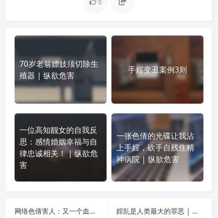
0
70岁老翁嫖妓须切除生
手婬变丑案例3则
殖器 | 纵欲危害
一位高知靓女的自我反
一张色倩的光碟让我沾
思：感情婚姻幸福与自
上手婬，砍手自残住精
律忠诚相关！ | 纵欲危
神病院 | 纵欲危害
害
网络色倩害人：又一个血淋淋的案例 | 纵欲危害
婬乱是人类最大的罪恶 | 纵欲危害