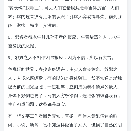
“肾衰竭”“尿毒症”，可见人们被错误观念毒害得厉害，人们
对邪婬的危害没有足够的认识！邪婬人容易得耳聋、前列腺
炎、淋病、梅毒、艾滋病。
8、邪婬者得老年时儿孙不孝的报应。年青放荡的人，老年
遭贫贱的恶报。
9、邪婬之人不相信因果报应，因为不信，所以有大害。
色魔婬乱世界，多少家庭遇害，多少人命丧黄泉。婬邪之
人，大多恶疾缠身，有的以为是身体强壮，却不知道是蜡烛
熄灭前的回光返照，一过壮年，立刻成为弱不禁风的废人。
身体不好倒也罢了，有的人穷极潦倒，连吃饭的钱都没有，
生存都成问题，这些都是事实。
有一些文字工作者因为无知，宣扬一些使人意乱情迷的歌
词、小说、新闻，岂不知这样做害了别人，也损了自己的阴