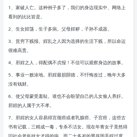
1、家破人亡。这种例子多了，我们的身边现实中、网络上
看到的比比皆是。
2、生女婬荡，生子多病。父母婬秽，子孙不成器。
3、贫穷下贱报。婬乱之人因为选择的生活下贱，所以命运
很难高贵。
4、邪婬之人，得配偶不贞报！不信可以观察身边的故事。
5、事业一败涂地。邪婬最损阴德，不忏悔改过，晚年大多
没有钱财。
6、使父母蒙受羞耻。谁也不会盼望自己的儿女偷人养奸。
邪婬的人属于大不孝。
7、邪婬的女人容易得宫颈癌或者乳腺癌、子宫癌，这些古
书有记载，三精成一毒，专杀不洁女。现在年青女子竟然得
旧社会老年妓女才得的病。而二十多岁的男孩因手婬过度