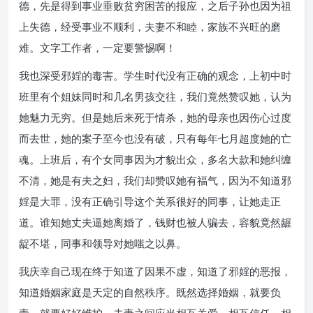
德，先是得到事业垂败贫穷困苦的报应，之后子孙也因为祖
上失德，经受事业不顺利，夫妻不和睦，家族不兴旺的磨
难。文字工作者，一定要警惕啊！
我也深受邪婬的毒害。学生时代没有正确的观念，上初中时
班里有个姐妹同时和几名男孩交往，我们竟然赞叹她，认为
她魅力无穷。但是她后来死于情杀，她的母亲也因伤心过度
而去世，她的案子至今也没有破，只有每年七月超度她的亡
魂。上班后，有个女同事因为才貌出众，多名大款和她纠缠
不清，她是有夫之妇，我们却赞叹她有福气，因为不知道邪
婬是大罪，没有正确引导这个关系很好的同事，让她走正
道。谁知她丈夫逼她离婚了，钱财也被人骗去，容貌竟然龌
龊不堪，同事和领导对她嗤之以鼻。
我庆幸自己现在终于知道了因果不虚，知道了邪婬的恶报，
知道婚姻家庭是天定的自然秩序。既然选择婚姻，就要负