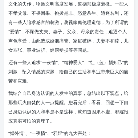
文化的失传，物质文明高度发展，道德却极度衰微。一些人
不孝父母、不畏因果、挑拨是非、恣意杀生、追逐名利，还
有一些人追求感官的刺激，蔑视家庭伦理道德，为了所谓的
“爱情”，不顾做丈夫、妻子、父亲、母亲的责任，追逐个人
声色享受，由此造成婚姻痛苦、家庭破碎，夫妻不和睦，儿
女乖张、事业波折、健康受损等等问题。
还有一些人追求“一夜情”、“精神爱人”、“红（蓝）颜知己”的
刺激，坠入情感的深渊，给自己的生活和事业带来巨大的痛
苦和灾难。
我结合自己身边认识的人发生的真事，总结出以下观点，给
那些玩火自焚的人一点提醒。您看完后，看看、回想一下自
己身边认识的人和事是不是这样，就知道因果不虚、邪婬报
应真实可怕的真理了。
“婚外情”、“一夜情”、“邪婬”的九大害处：