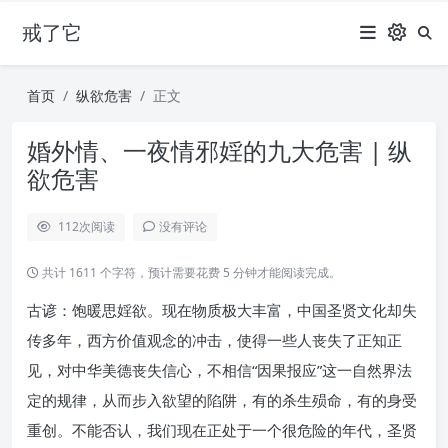
戒了它
首页
纵欲危害
正文
婚外情、一夜情邪婬的九大危害 | 纵
欲危害
112
次阅读
没有评论
共计 1611 个字符，预计需要花费 5 分钟才能阅读完成。
古谚：饱暖思婬欲。现在物质极大丰富，中国圣贤文化却失
传多年，西方价值观念的冲击，使得一些人丧失了正知正
见，对中华美德丧失信心，不相信“因果报应”这一自然界法
定的规律，从而步入欲望的陷阱，有的杀生殒命，有的身受
重创。不能否认，我们现在正处于一个很危险的年代，圣贤