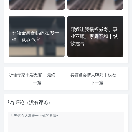
邪婬让我损福减寿、事
邪婬全身像蚂蚁在爬一
业不顺、家庭不和 | 纵
样 | 纵欲危害
欲危害
听信专家手婬无害， 最终收获痛苦的却是自己！ | 纵欲危害
宾馆幽会情人猝死 | 纵欲危害
上一篇
下一篇
评论（没有评论）