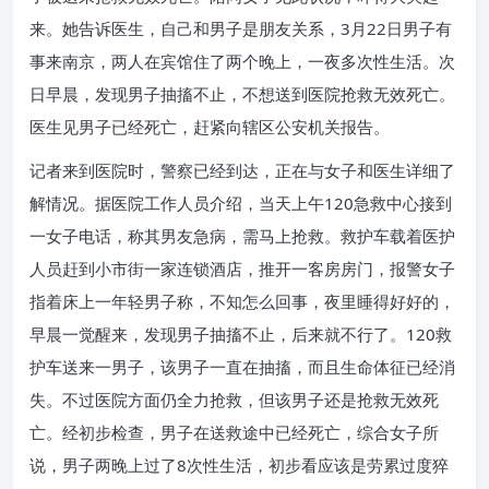
来。她告诉医生，自己和男子是朋友关系，3月22日男子有
事来南京，两人在宾馆住了两个晚上，一夜多次性生活。次
日早晨，发现男子抽搐不止，不想送到医院抢救无效死亡。
医生见男子已经死亡，赶紧向辖区公安机关报告。
记者来到医院时，警察已经到达，正在与女子和医生详细了
解情况。据医院工作人员介绍，当天上午120急救中心接到
一女子电话，称其男友急病，需马上抢救。救护车载着医护
人员赶到小市街一家连锁酒店，推开一客房房门，报警女子
指着床上一年轻男子称，不知怎么回事，夜里睡得好好的，
早晨一觉醒来，发现男子抽搐不止，后来就不行了。120救
护车送来一男子，该男子一直在抽搐，而且生命体征已经消
失。不过医院方面仍全力抢救，但该男子还是抢救无效死
亡。经初步检查，男子在送救途中已经死亡，综合女子所
说，男子两晚上过了8次性生活，初步看应该是劳累过度猝