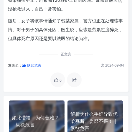
钱某抽搐不止，赶紧喊120救护车送到医院。谁知道他居然
没抢救过来，自己非常害怕。
随后，女子将该事情通知了钱某家属，警方也正在处理该事
情。对于男子的具体死因，医生说，应该是劳累过度猝死，
但具体死亡原因还是要以法医的结论为准。
正文完
发表至：
纵欲危害
2024-09-04
0
解析为什么手婬导致优
如此惜福，为何苦难？
柔寡断、委靡不振！ |
| 纵欲危害
纵欲危害