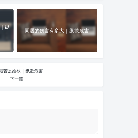
| 纵
同居的伤害有多大 | 纵欲危害
最苦是婬欲 | 纵欲危害
下一篇