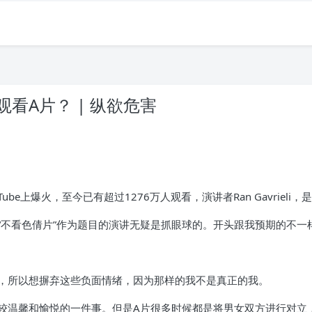
看A片？ | 纵欲危害
uTube上爆火，至今已有超过1276万人观看，演讲者Ran Gavrie
“不看色倩片”作为题目的演讲无疑是抓眼球的。开头跟我预期的不一
，所以想摒弃这些负面情绪，因为那样的我不是真正的我。
较温馨和愉悦的一件事。但是A片很多时候都是将男女双方进行对立