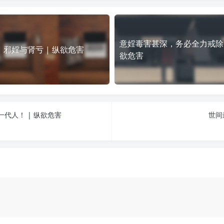
意婬毒害甚深，务必全力戒除 
邪婬与肾亏 | 纵欲危害
欲危害
代人！ | 纵欲危害
世间