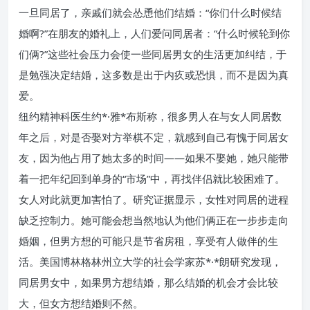
一旦同居了，亲戚们就会怂恿他们结婚：“你们什么时候结
婚啊?”在朋友的婚礼上，人们爱问同居者：“什么时候轮到你
们俩?”这些社会压力会使一些同居男女的生活更加纠结，于
是勉强决定结婚，这多数是出于内疚或恐惧，而不是因为真
爱。
纽约精神科医生约*·雅*布斯称，很多男人在与女人同居数
年之后，对是否娶对方举棋不定，就感到自己有愧于同居女
友，因为他占用了她太多的时间——如果不娶她，她只能带
着一把年纪回到单身的“市场”中，再找伴侣就比较困难了。
女人对此就更加害怕了。研究证据显示，女性对同居的进程
缺乏控制力。她可能会想当然地认为他们俩正在一步步走向
婚姻，但男方想的可能只是节省房租，享受有人做伴的生
活。美国博林格林州立大学的社会学家苏*·*朗研究发现，
同居男女中，如果男方想结婚，那么结婚的机会才会比较
大，但女方想结婚则不然。