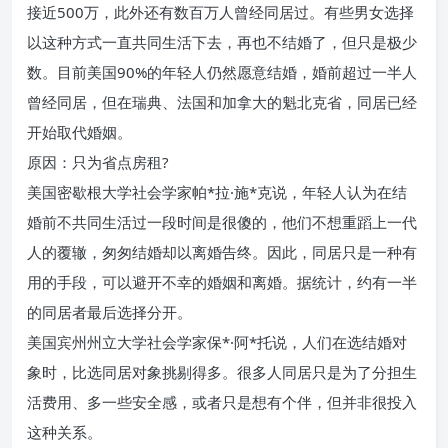
接近500万，此外还有数百万人曾经同居过。有些男女选择
以这种方式一直共同生活下去，再也不结婚了，但只是极少
数。目前美国90%的年轻人仍然愿意结婚，婚前超过一半人
曾经同居，但在瑞典、法国和加拿大的魁北克省，同居已经
开始取代婚姻。
原因：只为省点房租?
美国密歇根大学社会学家帕*拉·施*克说，年轻人认为在结
婚前不共同生活过一段时间是很傻的，他们不想重蹈上一代
人的覆辙，匆匆结婚却以离婚告终。因此，同居只是一种有
用的手段，可以避开不幸的婚姻和离婚。据统计，约有一半
的同居者最后选择分开。
美国宾州州立大学社会学家保*·阿*托说，人们在选结婚对
象时，比选同居对象挑剔得多。很多人同居只是为了分担生
活费用、多一些安全感，或者只是想有个伴，但并非很投入
这种关系。