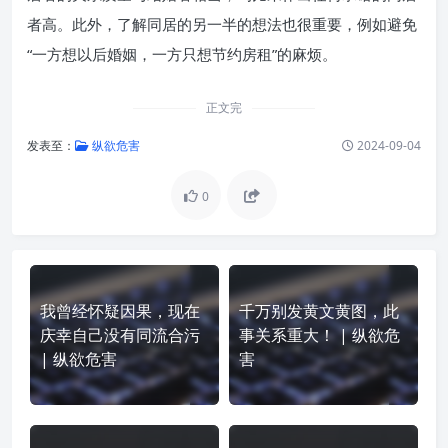
者高。此外，了解同居的另一半的想法也很重要，例如避免
“一方想以后婚姻，一方只想节约房租”的麻烦。
正文完
发表至：
纵欲危害
2024-09-04
0
我曾经怀疑因果，现在
千万别发黄文黄图，此
庆幸自己没有同流合污
事关系重大！ | 纵欲危
| 纵欲危害
害