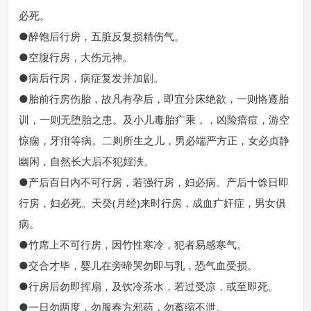
必死。
●醉饱后行房，五脏反复损精伤气。
●空腹行房，大伤元神。
●病后行房，病症复发并加剧。
●胎前行房伤胎，故凡有孕后，即宜分床绝欲，一则恪遵胎
训，一则无堕胎之患。及小儿毒胎疒乘，，凶险瘖痘，游空
惊痫，牙疳等病。二则所生之儿，男必端严方正，女必贞静
幽闲，自然长大后不犯婬泆。
●产后百日内不可行房，若强行房，妇必病。产后十馀日即
行房，妇必死。天癸(月经)来时行房，成血疒奸症，男女俱
病。
●竹席上不可行房，因竹性寒冷，犯者易感寒气。
●交合才毕，婴儿在旁啼哭勿即与乳，恐气血受损。
●行房后勿即挥扇，及饮冷茶水，若过受凉，或至即死。
●一日勿两度，勿服春方邪药，勿蓄缩不泄。