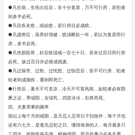
●凡生病，生疮出痘后，非十分复原，万不可行房，若犯者
则多半必死。
●凡目疾未愈，或始愈，若行房目必成瞎。
●凡虚痨症，虽养好强健，犹须断欲一年，若以为复原而行
房，多半必死。
●凡伤损筋骨，好后犹须戒一百七十日。若未过百日而行房
必死。纵过百日亦必致成残废。
●凡过操劳、过热、过忧愁、过惊恐后，皆不可行房，犯者
轻者则成痼疾，重则即死亡。
●行房后，暑天不可贪凉，冷天不可冒风雨，如犯者必有阴
厥之证，男缩阳，女缩乳，四肢冰冷，肚疼而死。
四、夫妻房事的频率
按以上每个月的戒期，及天忌人忌等日子扣除外，每个月也
还有六七天，是毫无忌犯之日。懂得保身的人，每月最多只
三四次，故能疾病不侵，精神强固。而且欲事少必多生男