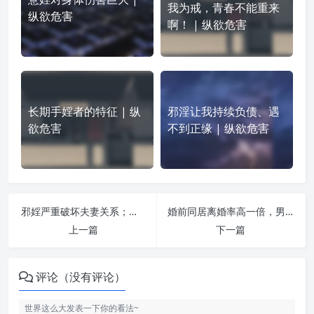
我为戒，青春不能重来
纵欲危害
啊！ | 纵欲危害
长期手婬者的特征 | 纵
邪淫让我持续负债、遇
欲危害
不到正缘 | 纵欲危害
邪婬严重破坏夫妻关系；断除邪婬恶业，做好夫妻相处之道! | 纵欲危害
婚前同居离婚率高一倍，男女谁更惨？ | 纵欲危害
上一篇
下一篇
评论（没有评论）