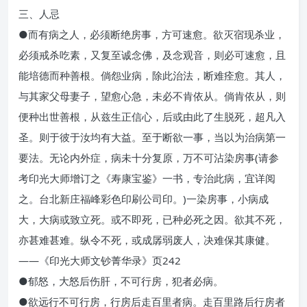
三、人忌
●而有病之人，必须断绝房事，方可速愈。欲灭宿现杀业，
必须戒杀吃素，又复至诚念佛，及念观音，则必可速愈，且
能培德而种善根。倘怨业病，除此治法，断难痊愈。其人，
与其家父母妻子，望愈心急，未必不肯依从。倘肯依从，则
便种出世善根，从兹生正信心，后或由此了生脱死，超凡入
圣。则于彼于汝均有大益。至于断欲一事，当以为治病第一
要法。无论内外症，病未十分复原，万不可沾染房事(请参
考印光大师增订之《寿康宝鉴》一书，专治此病，宜详阅
之。台北新庄福峰彩色印刷公司印。)一染房事，小病成
大，大病或致立死。或不即死，已种必死之因。欲其不死，
亦甚难甚难。纵令不死，或成孱弱废人，决难保其康健。
——《印光大师文钞菁华录》页242
●郁怒，大怒后伤肝，不可行房，犯者必病。
●欲远行不可行房，行房后走百里者病。走百里路后行房者