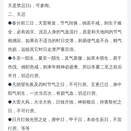
天是禁忌日)，可参阅。
二、天忌
●春分前三日，天雷将发，节气转换，倘若不戒，则生子难
全，必有凶灾。况且人身的气血流行，原是和天地间的节气
相感应。如果在不适当的时日交泄，则易使气血不合，精气
伤损，远较其它时日走泄严重百倍。
●冬至一阳生，夏至一阴生，其气甚微，如草木萌生，易于
伤伐。倘犯色戒，则来年精神必疲惫。所以冬夏二至之前后
半月，切忌行房。
●凡朔望先夜及四时节气之日，不可行房。五更已过，身中
阳气初生，一次当百次，有损气血，切忌行房。
●大雷大风，大冷大热，日蚀月蚀，神前柩后，持斋祭祀之
日，不可行房。
●日月灯烛光照之处，庚申日，甲子日，本命生辰日，不宜
行房。等等