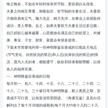
悔之晚矣，不如在年轻时候有所节制，更容易白头偕老。
夫妻之间相互尊重，相敬如宾，有节制的夫妻生活，夫妻双
方都容易有正气，脑力充足，精力充沛，在事业上容易取得
成功，受人尊敬。反之，如果夫妻双方夫妻生活过多过频，
自己婬欲心越来越重，心思都放在满足自己的欲望上，对健
康、事业、子女、财富、家庭会有很多损害。
下面末学简要地列举一些神明降鉴应斋戒的日期及天地忌
(节气变化、自然状况的禁忌)和人忌(自身状况的禁忌)的情
况，愿为人夫妇者，都能遵守，纵欲邪婬者都能警醒，以保
各人的福寿安康。
一、神明降鉴应斋戒的日期
每月初一、初八、十四、十五、十八、二十三、二十四、二
十八、二十九、三十诸日等为神明降鉴，察人善恶之期，宜
斋戒不可行房，以免冒渎而受阴谴。《寿康宝鉴》及其白话
解列出了每个月详细的戒期表(每个月大约有十几到二十几