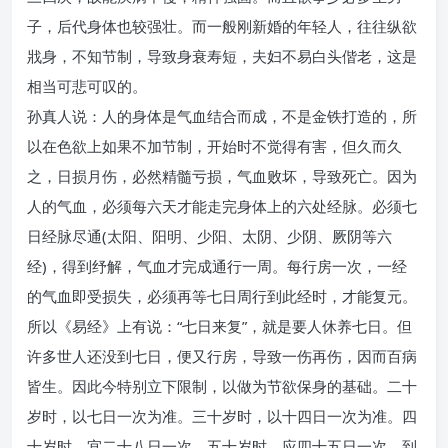
子，后代身体也较强壮。而一般刚新婚的年轻人，往往纵欲
戕身，不知节制，导致身衰寿短，夫妇不易白头偕老，这是
相当可悲可叹的。
孙真人说：人的身体是气血结合而成，不是金铁打造的，所
以在色欲上如果不加节制，开始时不觉得有害，但久而久
之，日损月伤，必然精髓亏损，气血败坏，导致死亡。因为
人的气血，必须每六天才能走完身体上的六处经脉。必须七
日经脉尽通(太阳、阳明、少阳、太阴、少阴、厥阴等六
经)，得到纾解，气血才完成通行一周。每行房一次，一经
的气血即受损失，必须再等七日周行到此经时，才能复元。
所以《易经》上有说：“七日来复”，就是要人休养七日。但
许多世人还没到七日，便又行房，导致一伤再伤，因而百病
皆生。因此今特别立下限制，以做为节欲保身的基础。二十
岁时，以七日一次为准。三十岁时，以十四日一次为准。四
十岁时，宜二十八日一次。五十岁时，应四十五日一次。到