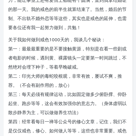
力，能让事业上还有爱情上都能有个圆满，直到我拿结婚证
的那一天。我的戒色的前半生就算结束了。当然，婚后的节
制、不出轨不婚外恋等等这些，其实也是戒色的延伸，也需
要各位还有我一起努力做到，共勉！
关于我如何做到戒色1000天的，我谈几个秘诀：
第一：最最最重要的是不要接触黄源，特别是在看一些剧或
者电影的时候，遇到黄、裸露镜头一定要第一时间跳过，不
然绝对会埋下种子，等着早晚破戒。
第二：印光大师的毒蛇咬根观，非常有效，屡试不爽，推
荐。（不会有副作用的，放心）
第三：每天必须有规律运动，比如固定做多少俯卧撑、仰卧
起坐、跑步等等，这会有效加强你的意志力。（身体虚弱以
散步静养为主，可以做做养生功法）
第四：经常看每日一禅等公众号的修心文章，记住，我们不
是仅仅戒色，修心、如何做人等等，这些也非常重要。戒色