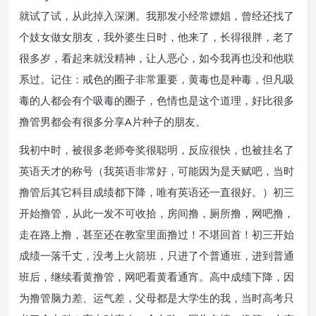
就试了试，从此掉入深渊。我那发小经常嫖娼，曾经还找了
个妓女做女朋友，我外婆生日时，他来了，长得很胖，老了
很多岁，看起来就没精神，让人恶心，如今我再也没和他联
系过。记住：戒色的圈子非常重要，黄毒也是种毒，但凡吸
毒的人都会有个吸毒的圈子，色情也是这个道理，好比很多
撸管男都会有很多分享A片种子的朋友。
我初中时，被很多老师夸奖很聪明，反应很快，也被挂名了
英语天才的称号（我英语非常好，可能因为是天赋吧，当时
撸管后其它科目成绩都下降，唯有英语还一直很好。）初三
开始撸管，从此一发不可收拾，房间撸，厕所撸，网吧撸，
走在路上撸，甚至还在教室里面撸过！不堪回首！初三开始
成绩一落千丈，没考上火箭班，只进了个普通班，进到普通
班后，继续看黄撸管，网吧看黄看通宵。高中成绩下降，因
为撸管脑力差、运气差，父母都是大学生的我，当时高考只