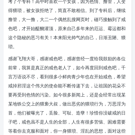
考了个专科！高中时喜欢一个女孩，因为色情、撸管，人变
得猥琐，被女孩拒绝了，简直不敢相信。到了专科后，继续
撸管，大一撸，大二一个偶然乱搜网页时，碰巧接触到了戒
色吧，才开始醍醐灌顶，原来自己多年来的厄运、霉运都和
这个隐秘的恶习有关！本来阳光帅气的自己，日渐丑陋、猥
琐。
感谢飞翔大哥，感谢戒色吧，感谢曾经一度给我鼓励的各位
前辈，我算是真正的戒色老人了，如今再度回到戒色吧，千
言万语说不尽，看到很多小鲜肉青少年也在开始戒色，希望
戒掉邪淫这个伟大的使命能不断传递下去，让祖国的花朵不
要再受到色情的污染。如今很多新闻上，还是会经常出现某
某地铁公交上的猥亵大叔，做出恶劣的猥琐行为，万恶淫为
首，他们被曝光了，丢脸、可耻、造孽！珍惜你没破戒的日
子吧，戒色虽不是人生的全部，人生有很多苦恼、困难需要
等着你去克服和面对，你一身猥琐、淫乱的思想，面对这些