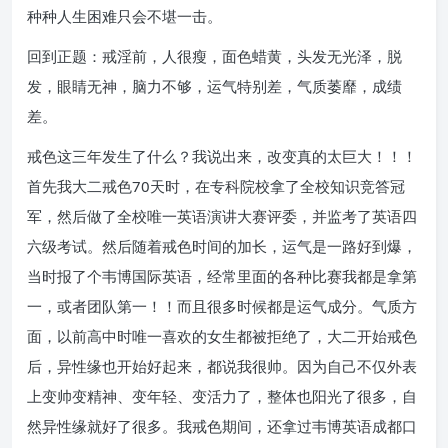
种种人生困难只会不堪一击。
回到正题：戒淫前，人很瘦，面色蜡黄，头发无光泽，脱
发，眼睛无神，脑力不够，运气特别差，气质萎靡，成绩
差。
戒色这三年发生了什么？我说出来，改变真的太巨大！！！
首先我大二戒色70天时，在专科院校拿了全校知识竞答冠
军，然后做了全校唯一英语演讲大赛评委，并监考了英语四
六级考试。然后随着戒色时间的加长，运气是一路好到爆，
当时报了个韦博国际英语，经常里面的各种比赛我都是拿第
一，或者团队第一！！而且很多时候都是运气成分。气质方
面，以前高中时唯一喜欢的女生都被拒绝了，大二开始戒色
后，异性缘也开始好起来，都说我很帅。因为自己不仅外表
上变帅变精神、变年轻、变活力了，整体也阳光了很多，自
然异性缘就好了很多。我戒色期间，还拿过韦博英语成都口