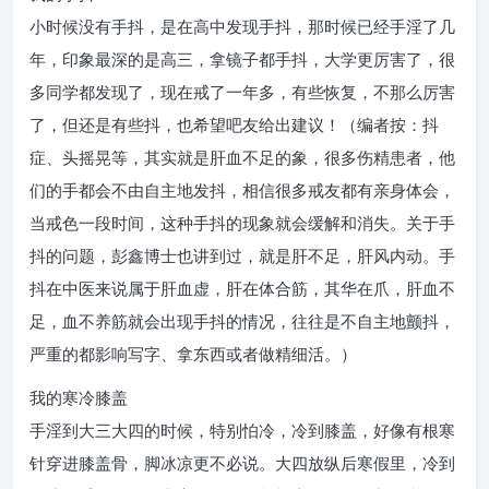
小时候没有手抖，是在高中发现手抖，那时候已经手淫了几
年，印象最深的是高三，拿镜子都手抖，大学更厉害了，很
多同学都发现了，现在戒了一年多，有些恢复，不那么厉害
了，但还是有些抖，也希望吧友给出建议！（编者按：抖
症、头摇晃等，其实就是肝血不足的象，很多伤精患者，他
们的手都会不由自主地发抖，相信很多戒友都有亲身体会，
当戒色一段时间，这种手抖的现象就会缓解和消失。关于手
抖的问题，彭鑫博士也讲到过，就是肝不足，肝风内动。手
抖在中医来说属于肝血虚，肝在体合筋，其华在爪，肝血不
足，血不养筋就会出现手抖的情况，往往是不自主地颤抖，
严重的都影响写字、拿东西或者做精细活。）
我的寒冷膝盖
手淫到大三大四的时候，特别怕冷，冷到膝盖，好像有根寒
针穿进膝盖骨，脚冰凉更不必说。大四放纵后寒假里，冷到