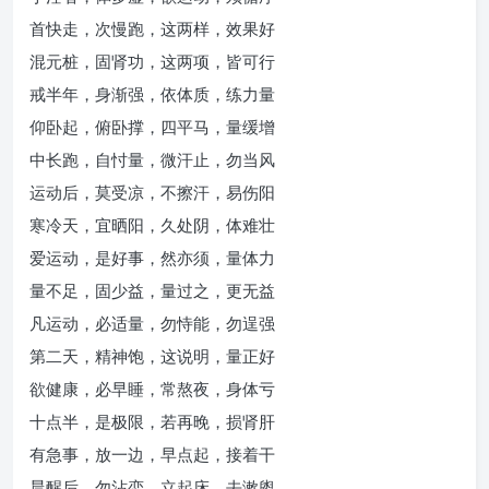
首快走，次慢跑，这两样，效果好
混元桩，固肾功，这两项，皆可行
戒半年，身渐强，依体质，练力量
仰卧起，俯卧撑，四平马，量缓增
中长跑，自忖量，微汗止，勿当风
运动后，莫受凉，不擦汗，易伤阳
寒冷天，宜晒阳，久处阴，体难壮
爱运动，是好事，然亦须，量体力
量不足，固少益，量过之，更无益
凡运动，必适量，勿恃能，勿逞强
第二天，精神饱，这说明，量正好
欲健康，必早睡，常熬夜，身体亏
十点半，是极限，若再晚，损肾肝
有急事，放一边，早点起，接着干
晨醒后，勿沾恋，立起床，去漱盥