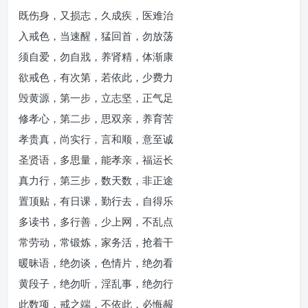
既伤身，又损志，久成疾，医难治
入戒色，当速醒，猛回首，勿放荡
须自爱，勿自戕，养肾精，体渐康
欲戒色，有次第，若依此，少费力
毁黄源，第一步，立志坚，正气足
修孝心，第二步，思双亲，养育苦
孝贵真，尚实行，言和顺，意至诚
圣贤语，多思量，能孝亲，福运长
真力行，第三步，数天数，非正途
置顶贴，有日课，勤行去，自得乐
多读书，多行善，少上网，不乱点
常劳动，常锻炼，家务活，抢着干
暖昧语，绝勿谈，色情片，绝勿看
黄段子，绝勿听，淫乱事，绝勿行
此数项，戒之端，不依此，必悔赧