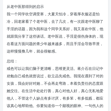
从老中医那得到的启示
我一个同学吹空调受寒，大夏天怕冷，穿着厚衣服还是怕
冷，回老家看了个老中医，去了几次，有一次跟老中医聊了
手淫的话题，因为我和这个同学关系好，我又喜欢中医，他
就跟我分享了这些谈话。老中医说，手淫是很伤身体的，现
在看这方面问题的青少年越来越多，而且手淫会导致早泄，
这样慢慢撸几年，就会很敏感。
总结：
戒色可以让我们脑子更清晰，思维更灵活。蒋介石在日记中
劝勉自己戒色就曾说过，欲立品先戒色。我现在遇到了对的
女孩，我会好好对她，不会再走弯路，本着负责任的态度跟
她交往。在生活中处处行善，真心对他人好，真心无私地爱
他人，不管这个人缺点有多讨厌，有多笨，有多低贱，都应
该真心地帮助他。你要知道你一个鄙视的眼神、一句伤人的