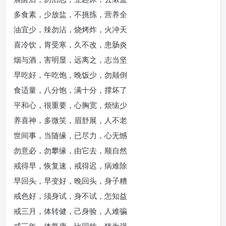
多食素，少放盐，不挑拣，营养全
油宜少，辣勿沾，烧烤炸，火冲天
喜冷饮，胃受寒，久不改，患肠炎
烟与酒，害明显，远离之，志当坚
早吃好，午吃饱，晚饭少，勿颠倒
食适量，八分饱，满十分，撑坏了
平和心，很重要，心胸宽，烦恼少
养喜神，多微笑，眉舒展，人不老
世间事，当随缘，已尽力，心无憾
勿意必，勿攀缘，由它去，顺自然
戒得早，恢复速，戒得迟，病难除
早回头，早变好，晚回头，身子糟
戒色好，须身试，身不试，怎知益
戒三月，体转健，己身验，人难骗