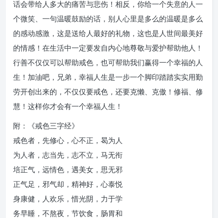
话会带给人多大的痛苦与悲伤！相反，你给一个失意的人一
个微笑、一句温暖鼓励的话，别人心里是多么的温暖是多么
的感动感激，这是送给人最好的礼物，这也是人世间最美好
的情感！在生活中一定要发自内心地尊敬与爱护帮助他人！
行善不仅仅可以帮助戒色，也可帮助我们赢得一个幸福的人
生！加油吧，兄弟，幸福人生是一步一个脚印踏踏实实用勤
劳开创出来的，不仅仅要戒色，还要克懒、克傲！修福、修
慧！这样你才会有一个幸福人生！
附：《戒色三字经》
戒色者，先修心，心不正，曷为人
为人者，志当先，志不立，马无衔
培正气，远情色，遇美女，思无邪
正气足，邪气却，精神好，心泰悦
身康健，人欢乐，惜光阴，力于学
务早睡，不熬夜，节饮食，肠胃和