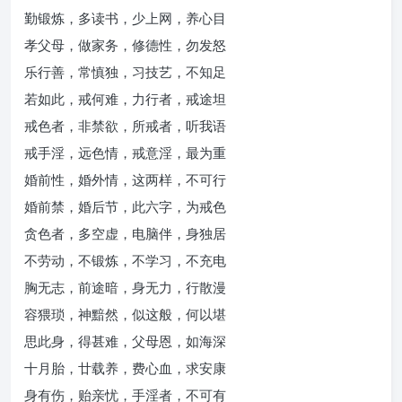
勤锻炼，多读书，少上网，养心目
孝父母，做家务，修德性，勿发怒
乐行善，常慎独，习技艺，不知足
若如此，戒何难，力行者，戒途坦
戒色者，非禁欲，所戒者，听我语
戒手淫，远色情，戒意淫，最为重
婚前性，婚外情，这两样，不可行
婚前禁，婚后节，此六字，为戒色
贪色者，多空虚，电脑伴，身独居
不劳动，不锻炼，不学习，不充电
胸无志，前途暗，身无力，行散漫
容猥琐，神黯然，似这般，何以堪
思此身，得甚难，父母恩，如海深
十月胎，廿载养，费心血，求安康
身有伤，贻亲忧，手淫者，不可有