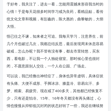
于好奇，我关注了，进去一看，怎能用震撼来形容我当时的
心情！于是每天花很多时间学习戒为良药，看精品贴，看传
统文化文章和视频，有彭鑫的，陈大惠的，曲黎敏的，大彻
大悟。
悟已往之不谏，知来者之可追。我每天学习，注意养生，前
几个月也破过几次，我都总结反思，最后发现周末休息容易
破戒，怎么办呢？我不管有没有事，都去市里转悠，买东
西，看电影，不让我一个人独处寝室。那时候心里也很封
闭，不愿意跟别人交往，一个人在公园、广场走。
可以说，我已经撸出神经症了，身体也异常虚弱，具体症状
有头痛、大便不成形、手脚冰凉、膝盖冷、容易出汗、多
梦、精索、易疲劳。现在戒了400多天，其他都已经恢复不
少，只有还是怕冷。15年、16年冬天都没有再头痛过，心
情也慢慢从抑郁低沉封闭的状态好转了一些，我还在继续努