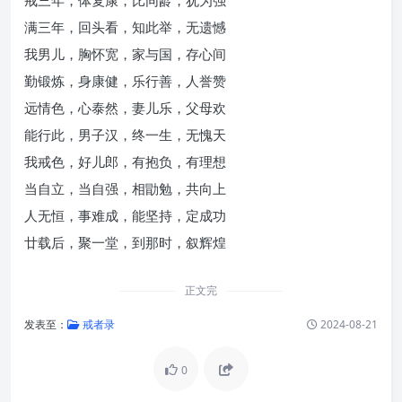
戒三年，体复康，比同龄，犹为强
满三年，回头看，知此举，无遗憾
我男儿，胸怀宽，家与国，存心间
勤锻炼，身康健，乐行善，人誉赞
远情色，心泰然，妻儿乐，父母欢
能行此，男子汉，终一生，无愧天
我戒色，好儿郎，有抱负，有理想
当自立，当自强，相勖勉，共向上
人无恒，事难成，能坚持，定成功
廿载后，聚一堂，到那时，叙辉煌
正文完
发表至：
戒者录
2024-08-21
0