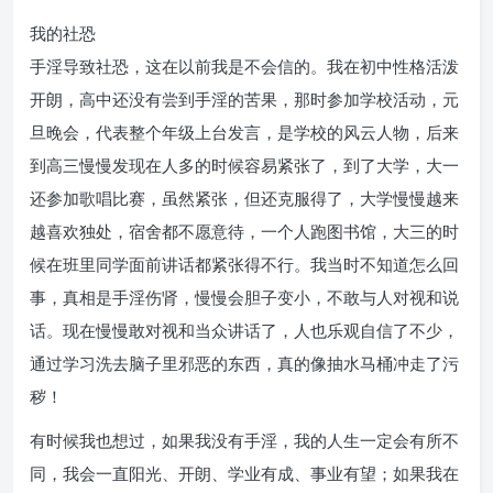
我的社恐
手淫导致社恐，这在以前我是不会信的。我在初中性格活泼
开朗，高中还没有尝到手淫的苦果，那时参加学校活动，元
旦晚会，代表整个年级上台发言，是学校的风云人物，后来
到高三慢慢发现在人多的时候容易紧张了，到了大学，大一
还参加歌唱比赛，虽然紧张，但还克服得了，大学慢慢越来
越喜欢独处，宿舍都不愿意待，一个人跑图书馆，大三的时
候在班里同学面前讲话都紧张得不行。我当时不知道怎么回
事，真相是手淫伤肾，慢慢会胆子变小，不敢与人对视和说
话。现在慢慢敢对视和当众讲话了，人也乐观自信了不少，
通过学习洗去脑子里邪恶的东西，真的像抽水马桶冲走了污
秽！
有时候我也想过，如果我没有手淫，我的人生一定会有所不
同，我会一直阳光、开朗、学业有成、事业有望；如果我在