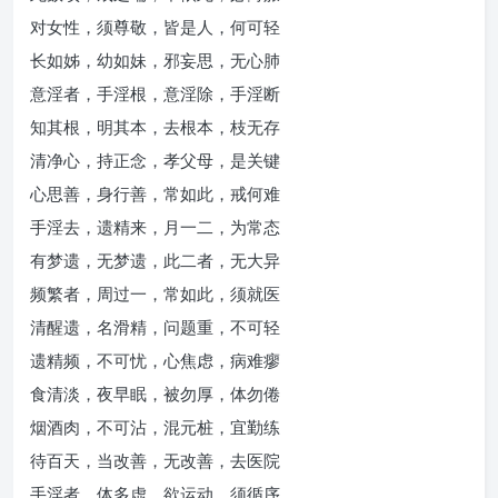
对女性，须尊敬，皆是人，何可轻
长如姊，幼如妹，邪妄思，无心肺
意淫者，手淫根，意淫除，手淫断
知其根，明其本，去根本，枝无存
清净心，持正念，孝父母，是关键
心思善，身行善，常如此，戒何难
手淫去，遗精来，月一二，为常态
有梦遗，无梦遗，此二者，无大异
频繁者，周过一，常如此，须就医
清醒遗，名滑精，问题重，不可轻
遗精频，不可忧，心焦虑，病难瘳
食清淡，夜早眠，被勿厚，体勿倦
烟酒肉，不可沾，混元桩，宜勤练
待百天，当改善，无改善，去医院
手淫者，体多虚，欲运动，须循序