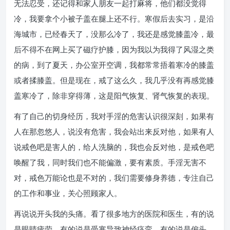
无法忍受，还记得和家人朋友一起打麻将，他们都没觉得
冷，我要拿个小被子盖在腿上还不行。寒假后去实习，是沿
海城市，已经春天了，没那么冷了，我还是感觉膝盖冷，最
后不得不在网上买了磁疗护膝，因为我以为我得了风湿之类
的病，到了夏天，办公室开空调，我都常常捂着寒冷的膝盖
或者揉膝盖。但是现在，戒了这么久，我几乎没有再感觉膝
盖寒冷了，除非穿得薄，这是阳气恢复、肾气恢复的表现。
有了自己的切身经历，我对手淫的危害认识很深刻，如果有
人在那忽悠人，说没有危害，我会站出来反对他，如果有人
说戒色吧是害人的，给人洗脑的，我也会反对他，是戒色吧
唤醒了我，同时我们也不能偏激，要有素质。手淫无害不
对，戒色万能论也是不对的，我们需要修身养德，专注自己
的工作和事业，关心照顾家人。
再说说开头我的头痛。看了很多地方的医院和医生，有的说
是眼睛疲劳，有的说是受寒导致神经痉挛，有的说是偏头