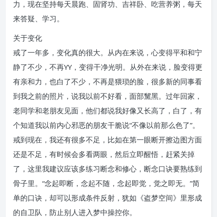
力，现在坚持每天晨跑、固肾功、吉祥卧、吃营养粥，每天
来答疑、学习。
关于变化
戒了一年多，变化真的很大。从内在来说，心变得平和和宁
静了不少，不再YY，变得干净光明。从外在来说，脸变得更
有亲和力，也白了不少，不再是猥琐的脸，很多新的同事看
到我之前的照片，说我以前不好看，面部黧黑。过年回家，
老同学和老朋友见面，他们都说我好像又长高了，白了，有
个知道我以前内心邪恶的朋友干脆说“不像以前那么色了”。
戒到现在，我还有很多不足，比如在第一眼断开擦边图方面
还是不足，有时候会多看两眼，然后立即醒悟，赶紧关掉
了，这里我建议应该多练习断念和修心，断念口诀要熟练到
骨子里。“念起即断，念起不随，念起即觉，觉之即无。”简
单的口诀，却可以形成条件反射，犹如《盗梦空间》里形成
的自卫队，防止别人进入梦中操控你。