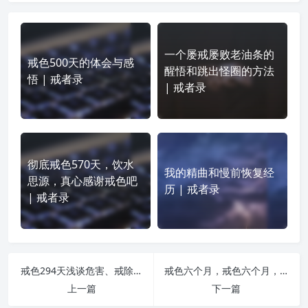
一个屡戒屡败老油条的
戒色500天的体会与感
醒悟和跳出怪圈的方法
悟 | 戒者录
| 戒者录
彻底戒色570天，饮水
我的精曲和慢前恢复经
思源，真心感谢戒色吧
历 | 戒者录
| 戒者录
戒色294天浅谈危害、戒除与控遗方法 | 戒者录
戒色六个月，戒色六个月，做一个纯净频率的持有者！ | 戒者录
上一篇
下一篇