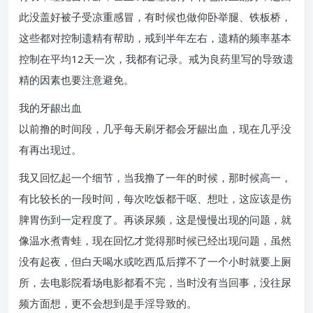
此没盖好被子受凉重感冒，有时候也做仰卧举腿、铁板桥，
这些都对控制遗精有帮助，戒到半年左右，遗精的频率基本
控制在平均12天一次，我都有记录。戒为良药里写的导致遗
精的因素也要注意避免。
我的牙龈出血
以前撸的时间段，几乎每天刷牙都会牙龈出血，现在几乎没
有再出现过。
我又回忆起一个细节，当我撸了一年的时候，那时候高一，
有比较长的一段时间，每次吃饭都干呕、想吐，这应该是伤
脾胃伤到一定程度了。再谈尿频，这是慢慢出现的问题，就
像温水煮青蛙，现在回忆才觉得那时候已经出现问题，虽然
没有起夜，但白天喝水或吃西瓜后撑不了一个小时就要上厕
所，去电影院看场电影都看不完，当时没有当回事，没往尿
频方面想，更不会想到是手淫导致的。