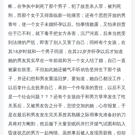
帐，在争执中刺死了那个男子，犯了故意杀人罪，被判死
刑，而那个女子又得面临新一轮痛苦；还有个思想开放的男
青年，使一个女子未婚怀孕以后。怕事情败露，又怕承担责
任于己不利，就下毒手把女方杀害，沉尸河底，后来当然受
到法律的严惩，即害了别人又害了自己；同样有个女孩，在
其18岁时就和一个男子同居，在其22岁并怀孕以后才知道
她的男友其实早在一年前就和另一个女人结了婚，自己一直
被蒙在鼓里。不但如此她还赌气不听劝告坚持生下那个孩
子，并还幻想和男友重温旧梦。要知道，她自己都没工作，
以后拿什么去抚养自己，承担一个作母亲的责任，以后不又
是一个社会问题？？？还有个女孩由于和男方草率发生了性
关系后，又被男友告之分手，悲愤交加的她，心存报复，于
是在最后和男友发生完关系曾其熟睡之际用事先准备好的刀
具将对方阉割，然后服下大量安眠药并打开煤气试图和陷入
昏迷状态的男方一起殉情。虽然事后被人发现而获救，但却