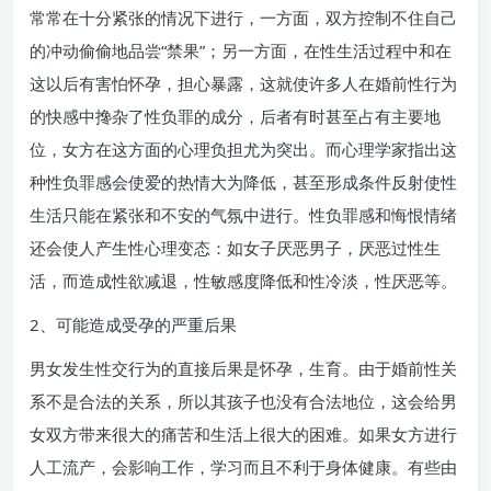
常常在十分紧张的情况下进行，一方面，双方控制不住自己
的冲动偷偷地品尝“禁果”；另一方面，在性生活过程中和在
这以后有害怕怀孕，担心暴露，这就使许多人在婚前性行为
的快感中搀杂了性负罪的成分，后者有时甚至占有主要地
位，女方在这方面的心理负担尤为突出。而心理学家指出这
种性负罪感会使爱的热情大为降低，甚至形成条件反射使性
生活只能在紧张和不安的气氛中进行。性负罪感和悔恨情绪
还会使人产生性心理变态：如女子厌恶男子，厌恶过性生
活，而造成性欲减退，性敏感度降低和性冷淡，性厌恶等。
2、可能造成受孕的严重后果
男女发生性交行为的直接后果是怀孕，生育。由于婚前性关
系不是合法的关系，所以其孩子也没有合法地位，这会给男
女双方带来很大的痛苦和生活上很大的困难。如果女方进行
人工流产，会影响工作，学习而且不利于身体健康。有些由