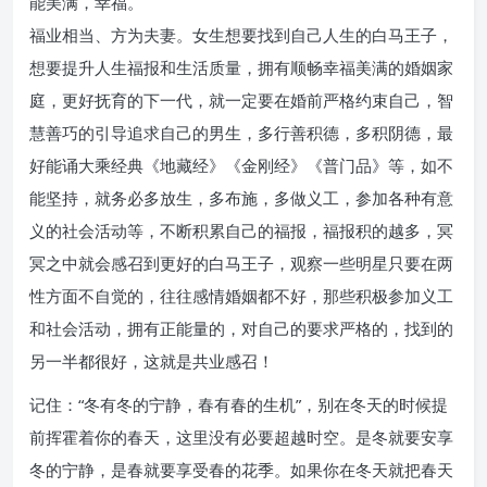
能美满，幸福。
福业相当、方为夫妻。女生想要找到自己人生的白马王子，
想要提升人生福报和生活质量，拥有顺畅幸福美满的婚姻家
庭，更好抚育的下一代，就一定要在婚前严格约束自己，智
慧善巧的引导追求自己的男生，多行善积德，多积阴德，最
好能诵大乘经典《地藏经》《金刚经》《普门品》等，如不
能坚持，就务必多放生，多布施，多做义工，参加各种有意
义的社会活动等，不断积累自己的福报，福报积的越多，冥
冥之中就会感召到更好的白马王子，观察一些明星只要在两
性方面不自觉的，往往感情婚姻都不好，那些积极参加义工
和社会活动，拥有正能量的，对自己的要求严格的，找到的
另一半都很好，这就是共业感召！
记住：“冬有冬的宁静，春有春的生机”，别在冬天的时候提
前挥霍着你的春天，这里没有必要超越时空。是冬就要安享
冬的宁静，是春就要享受春的花季。如果你在冬天就把春天