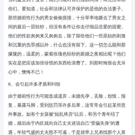
你们。要知道，社会和法律认可并保护的是他的合法妻子。
那些婚前性行为的男女偷偷摸摸，十分草率地撕去了男女之
间的最后一层轻纱，但没有条件让你去仔细品尝爱的甜蜜。
他们的性欲匆匆来又匆匆去，除了留给他们一些原始的刺激
和沉重的负罪感以外，什么也没有留下。这一切怎么能和那
朦胧的，温柔的，蒙着玫瑰色轻纱的新婚之夜相比呢？他们
实在是把应该加倍珍惜的东西给浪费了。到那时悔恨会充斥
心中，懊悔不已！
6、会引起许多矛盾和纠纷
由于婚前性行为可能造成遗弃，未婚先孕，丢脸，怨恨，报
复，暴露马脚，受到惩罚等许多后果，这常常会引起某些意
外事故。如有个女孩被“始乱终弃”以后，和另个青年结了
婚，婚后由于内疚就向自己丈夫述说自己“受骗失身”的遭
遇，年轻气盛的丈夫怒不可遏，于是就带上兄弟找那个人算