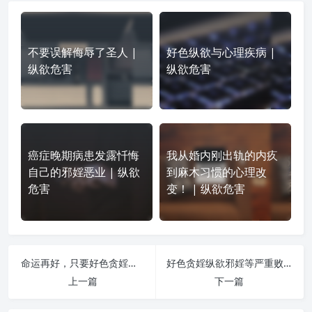
不要误解侮辱了圣人 |
好色纵欲与心理疾病 |
纵欲危害
纵欲危害
癌症晚期病患发露忏悔
我从婚内刚出轨的内疚
自己的邪婬恶业 | 纵欲
到麻木习惯的心理改
危害
变！ | 纵欲危害
命运再好，只要好色贪婬，福禄寿都会被折腾没了！ | 纵欲危害
好色贪婬纵欲邪婬等严重败坏风水，大多数人都不知道（力荐） | 纵欲危害
上一篇
下一篇