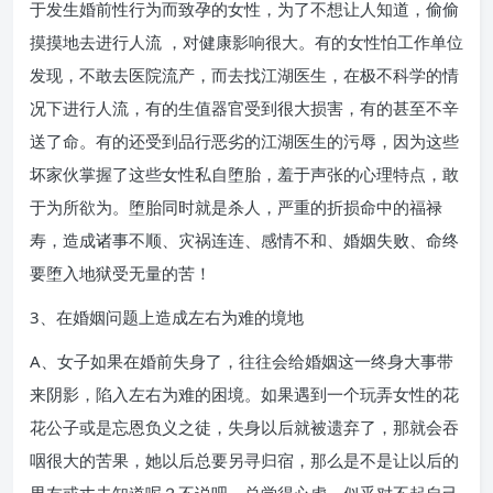
于发生婚前性行为而致孕的女性，为了不想让人知道，偷偷
摸摸地去进行人流 ，对健康影响很大。有的女性怕工作单位
发现，不敢去医院流产，而去找江湖医生，在极不科学的情
况下进行人流，有的生值器官受到很大损害，有的甚至不辛
送了命。有的还受到品行恶劣的江湖医生的污辱，因为这些
坏家伙掌握了这些女性私自堕胎，羞于声张的心理特点，敢
于为所欲为。堕胎同时就是杀人，严重的折损命中的福禄
寿，造成诸事不顺、灾祸连连、感情不和、婚姻失败、命终
要堕入地狱受无量的苦！
3、在婚姻问题上造成左右为难的境地
A、女子如果在婚前失身了，往往会给婚姻这一终身大事带
来阴影，陷入左右为难的困境。如果遇到一个玩弄女性的花
花公子或是忘恩负义之徒，失身以后就被遗弃了，那就会吞
咽很大的苦果，她以后总要另寻归宿，那么是不是让以后的