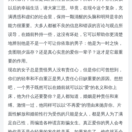
以后的幸福生活，请大家三思。毕竟，在现今这个复杂，充
满诱惑和虚幻的社会里，保持一颗清醒的头脑和明辩是非的
能力很重要。大多人都被不良的信息和错误的言论与观点所
误导，在婚前矜持一些，这没有坏处，它可以帮助你更清楚
地辨别他是不是一个可让你依靠的男子：他是为一时之快，
贪图朝夕温存？还是真心实意的爱你一辈子？这才是它最重
要的作用。
现在的女子总是责怪男人没有责任心，但是你们可曾想到，
你们的轻率和不自重正是男人责任心日缺重要的原因。想想
吧，一个男子既然可以在婚前就可以以“爱”的名义和你上
床，他为什么还要娶你？是人都知道，婚姻是种责任和束
缚。激情一过，他同样可以以“不再爱”的理由来抛弃你。片
面性解放和婚前性行为受伤的只能是女人，都是男人为了满
足自己性，而编造各种谎言欺骗女生。真正爱你的男人会考
验你是不是会轻率的发生性关系，如果发生了，他也就不会