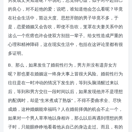
男友或丈夫知道呢？不说吧，总觉得心虚，似乎对不起自己
的良心，对不起他的爱；说吧，谁知道他会怎么看呢？毕竟
在社会生活中，豁达大度、思想开朗的男子毕竟不多，于
是，恋爱婚姻又会告吹，即使不告吹，笼罩在夫妻关系中的
这么一个疙瘩也许会使双方别扭一辈子。给女性造成严重的
心理和精神障碍，这在现实生活中，包括在这评论里都有很
多证明。
B、那么，如果发生了婚前性行为，男方并没有遗弃女方
呢？那也要在婚姻这一终身大事上冒很大风险。婚前性行为
往往是在一时冲动的情况下发生的，等到头脑清醒过来以
后，等到和男方交往一段时间以后，如果发现他并不是理想
的配偶时，却是“生米煮成了熟饭”，不得不委曲求全、尽快
成婚，这种婚姻能幸福吗？人在婚前择偶的机会不止一个，
如果对一个男人草率地以身相许，那么以后再遇到理想的男
子时，只能眼睁睁地看着他从自己的身边走过。而且，有的