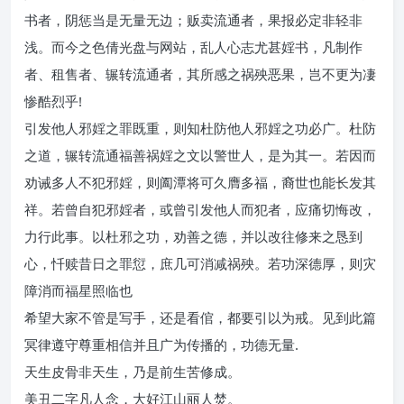
书者，阴惩当是无量无边；贩卖流通者，果报必定非轻非
浅。而今之色倩光盘与网站，乱人心志尤甚婬书，凡制作
者、租售者、辗转流通者，其所感之祸殃恶果，岂不更为凄
惨酷烈乎!
引发他人邪婬之罪既重，则知杜防他人邪婬之功必广。杜防
之道，辗转流通福善祸婬之文以警世人，是为其一。若因而
劝诫多人不犯邪婬，则阖潭将可久膺多福，裔世也能长发其
祥。若曾自犯邪婬者，或曾引发他人而犯者，应痛切悔改，
力行此事。以杜邪之功，劝善之德，并以改往修来之恳到
心，忏赎昔日之罪愆，庶几可消减祸殃。若功深德厚，则灾
障消而福星照临也
希望大家不管是写手，还是看倌，都要引以为戒。见到此篇
冥律遵守尊重相信并且广为传播的，功德无量.
天生皮骨非天生，乃是前生苦修成。
美丑二字凡人念，大好江山丽人焚。