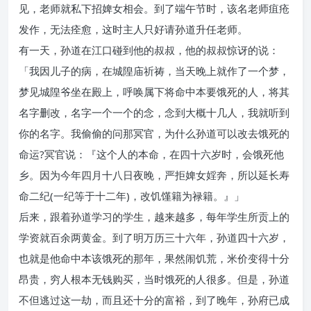
见，老师就私下招婢女相会。到了端午节时，该名老师疽疮
发作，无法痊愈，这时主人只好请孙道升任老师。
有一天，孙道在江口碰到他的叔叔，他的叔叔惊讶的说：
「我因儿子的病，在城隍庙祈祷，当天晚上就作了一个梦，
梦见城隍爷坐在殿上，呼唤属下将命中本要饿死的人，将其
名字删改，名字一个一个的念，念到大概十几人，我就听到
你的名字。我偷偷的问那冥官，为什么孙道可以改去饿死的
命运?冥官说：『这个人的本命，在四十六岁时，会饿死他
乡。因为今年四月十八日夜晚，严拒婢女婬奔，所以延长寿
命二纪(一纪等于十二年)，改饥馑籍为禄籍。』」
后来，跟着孙道学习的学生，越来越多，每年学生所贡上的
学资就百余两黄金。到了明万历三十六年，孙道四十六岁，
也就是他命中本该饿死的那年，果然闹饥荒，米价变得十分
昂贵，穷人根本无钱购买，当时饿死的人很多。但是，孙道
不但逃过这一劫，而且还十分的富裕，到了晚年，孙府已成