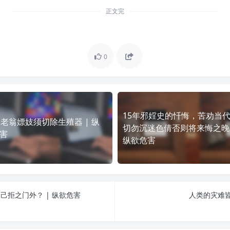
正文完
0
15年邪婬史的忏悔，苦劝当
岁老翁嫖妓须切除生殖器 | 纵
切勿沉迷色倩否则将来悔之晚矣
害
纵欲危害
拒之门外？ | 纵欲危害
人类的灾难皆