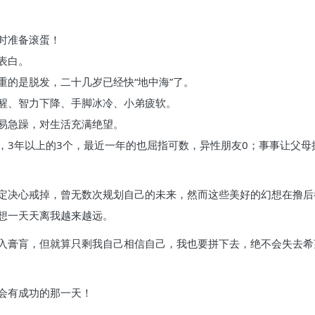
时准备滚蛋！
表白。
重的是脱发，二十几岁已经快“地中海”了。
醒、智力下降、手脚冰冷、小弟疲软。
易急躁，对生活充满绝望。
个，3年以上的3个，最近一年的也屈指可数，异性朋友0；事事让父
定决心戒掉，曾无数次规划自己的未来，然而这些美好的幻想在撸后
想一天天离我越来越远。
入膏肓，但就算只剩我自己相信自己，我也要拼下去，绝不会失去希
会有成功的那一天！