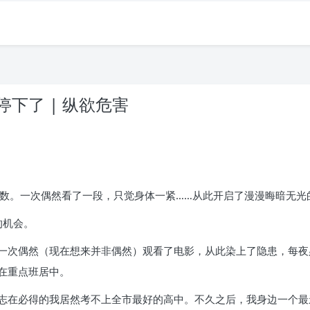
下了 | 纵欲危害
奥数。一次偶然看了一段，只觉身体一紧……从此开启了漫漫晦暗无光
的机会。
一次偶然（现在想来并非偶然）观看了电影，从此染上了隐患，每夜
在重点班居中。
志在必得的我居然考不上全市最好的高中。不久之后，我身边一个最