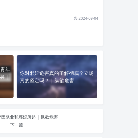
2024-09-04
代青年
你对邪婬危害真的了解彻底？立场
 |
真的坚定吗？ | 纵欲危害
因杀业和邪婬所起 | 纵欲危害
下一篇