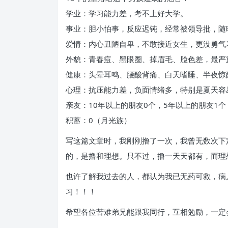
学业：学习能力差，考不上好大学。
事业：胆小怕事，反应迟钝，经常被领导批，随
爱情：内心丑陋自卑，不敢接近女生，更没勇气
外貌：青春痘、黑眼圈、掉眉毛、脸色差，最严
健康：头晕耳鸣、腰酸背痛、白天嗜睡、半夜惊
心理：抗压能力差，负面情绪多，特别是夏天容
亲友：10年以上的朋友0个，5年以上的朋友1
积蓄：0（月光族）
写这篇文章时，我刚刚撸了一次，我曾无数次下
的，是撸和理想。只不过，撸一天天都有，而理
也许了解我过去的人，都认为我已无药可救，病
习！！！
希望各位苦难弟兄能跟我同行，互相勉励，一定