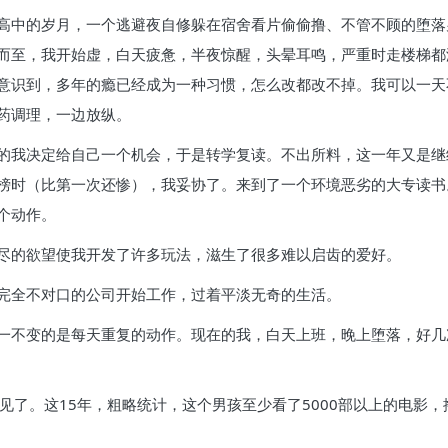
高中的岁月，一个逃避夜自修躲在宿舍看片偷偷撸、不管不顾的堕落
而至，我开始虚，白天疲惫，半夜惊醒，头晕耳鸣，严重时走楼梯都
意识到，多年的瘾已经成为一种习惯，怎么改都改不掉。我可以一天
药调理，一边放纵。
的我决定给自己一个机会，于是转学复读。不出所料，这一年又是继
榜时（比第一次还惨），我妥协了。来到了一个环境恶劣的大专读书
个动作。
尽的欲望使我开发了许多玩法，滋生了很多难以启齿的爱好。
完全不对口的公司开始工作，过着平淡无奇的生活。
一不变的是每天重复的动作。现在的我，白天上班，晚上堕落，好几
了。这15年，粗略统计，这个男孩至少看了5000部以上的电影，撸