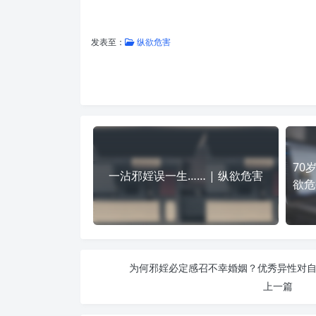
发表至：
纵欲危害
70
一沾邪婬误一生…… | 纵欲危害
欲危
为何邪婬必定感召不幸婚姻？优秀异性对自己
上一篇