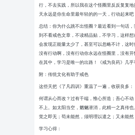
行，不去实践，所以我在这个怪圈里反反复复地
天永远是你生命里最年轻的的一天，行动起来吧
总结：你为什么跳不出怪圈？最近看到一句话，
到不看戒色文章，不读精品贴，不学习，这样想
会发现正能量太少了，甚至可以忽略不计，这时候
没有行动啊，没有行动你永远在怪圈里，没有开
在其中，学习是唯一的出路！《戒为良药》几乎
附：传统文化有助于戒色
这些天把《了凡四训》重温了一遍，收获良多：
何谓从心而改？过有千端，惟心所造；吾心不动
不上。如太阳当空，魍魉潜消，此精一之真传也
觉之即无；苟未能然，须明理以遣之；又未能然，
学习心得：