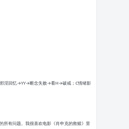
邪淫回忆→YY→断念失败→看H→破戒；C情绪影
的所有问题。我很喜欢电影《肖申克的救赎》里