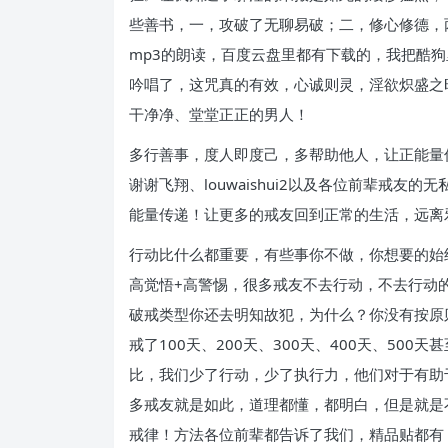
些善书，一，攻破了无聊易破；二，修心修德，
mp3的朗读，百度云盘里都有下载的，我把酷
吟唱了，这咒真的有效，心诚则灵，淫欲炽盛之
干净净、堂堂正正的男人！
多行善事，度人即度己，多帮助他人，让正能量
谢谢飞翔、louwaishui2以及各位前辈
能量传递！让更多的戒友回到正常的生活，远离
行动比什么都重要，有些事你不做，你想要的始
高觉悟+高警惕，很多戒友不去行动，不去行动
破戒类型你还去明知故犯，为什么？你没有按原
戒了100天、200天、300天、400天、5
比，我们少了行动，少了执行力，他们对于有助
多戒友就是如此，道理都懂，都明白，但是就是不
戒律！方法各位前辈都告诉了我们，精品贴都有