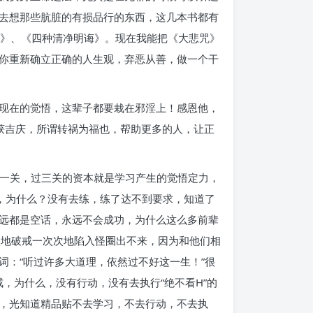
去想那些肮脏的有损品行的东西，这几本书都有
咒》、《四种清净明诲》。现在我能把《大悲咒》
你重新确立正确的人生观，弃恶从善，做一个干
现在的觉悟，这辈子都要栽在邪淫上！感恩他，
久必获吉庆，所谓转祸为福也，帮助更多的人，让正
理一关，过三关的资本就是学习产生的觉悟定力，
，为什么？没有去练，练了达不到要求，知道了
远都是空话，永远不会成功，为什么这么多前辈
一次次地破戒一次次地陷入怪圈出不来，因为和他们相
：“听过许多大道理，依然过不好这一生！”很
，为什么，没有行动，没有去执行“绝不看H”的
，光知道精品贴不去学习，不去行动，不去执