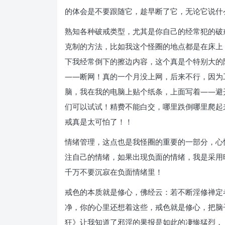
的体会是不要跟随它，趁早断了它，无论它说什
熟知各种破戒类型，尤其是你自己的经常犯的破
克制的方法，比如我这个怪圈的地点都是在床上
下我经常倒下的擦边内容，这个真是个特别大的
——断网！真的一个月没上网，后来不行，因为
脑，我在我的电脑上贴个纸条，上面写着——避
们可以试试！精费不能白交，哪里跌倒哪里爬起
戒真是太可怕了！！
情绪管理，这点也是我怪圈的重要的一部分，心
注自己的情绪，如果出现负面的情绪，我是采用
千万不要沉寂在负面情绪里！
戒色的本质就是修心，佛经云：若不断淫修禅定
净，你的心里还想着这些，戒色就是修心，把脑
狂》让我知道了邪淫的果报是如此的凄惨猛烈，