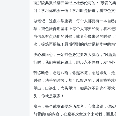
面那段典狱长翻开圣经上杜佛伦写的：“亲爱的
习！学习你就会开悟！学习即是悟道，看戒色文
做笔记，这点非常重要，每个人都要有一本自己
草，戒色厌倦期基本上每个人都要经历，看不进
当信念有点动摇的时候，或者心魔来袭的时候，
次，提炼再提炼！最后得到的绝对是精华中的精
决心和恒心，开始戒色必定要发大决心，“风萧
行时，我们在戒色路上，脚步永不停息，发恒心
苦练断念，念起即断，念起不随，念起即觉，觉之
时候，洗手的时候，都可以默念的，时间挤挤就
即出，口诀出，念头即消！如果达不到这个要求
头，你就是赢家！
魔考，每个戒友都要经历魔考，心魔出题，你应
前看的H的内容，心魔喜欢拿这个来考我，而且