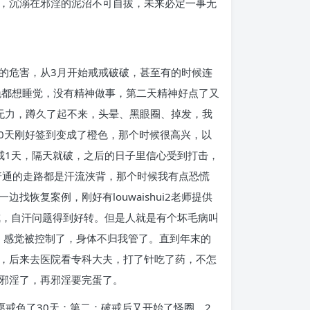
，沉溺在邪淫的泥沼不可自拔，未来必定一事无
的危害，从3月开始戒戒破破，甚至有的时候连
晚都想睡觉，没有精神做事，第二天精神好点了又
无力，蹲久了起不来，头晕、黑眼圈、掉发，我
30天刚好签到变成了橙色，那个时候很高兴，以
戒1天，隔天就破，之后的日子里信心受到打击，
普通的走路都是汗流浃背，那个时候我有点恐慌
恢复案例，刚好有louwaishui2老师提供
戒，自汗问题得到好转。但是人就是有个坏毛病叫
来，感觉被控制了，身体不归我管了。直到年末的
，后来去医院看专科大夫，打了针吃了药，不怎
邪淫了，再邪淫要完蛋了。
愿戒色了30天；第二：破戒后又开始了怪圈，2