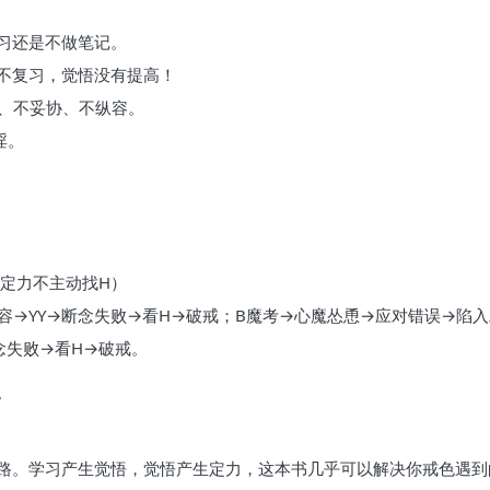
习还是不做笔记。
不复习，觉悟没有提高！
豫、不妥协、不纵容。
淫。
点定力不主动找H）
容→YY→断念失败→看H→破戒；B魔考→心魔怂恿→应对错误→陷入
念失败→看H→破戒。
。
路。学习产生觉悟，觉悟产生定力，这本书几乎可以解决你戒色遇到