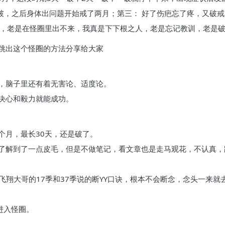
破，之后身体出问题开始戒了两月；第三： 好了伤疤忘了疼，又破戒
了，老是在怪圈里出不来，我真是下下根之人，老是忘记教训，老是
跳出这个怪圈的方法分享给大家
，脑子里还有着无害论、适度论。
决心和毅力就能成功。
个月，最长30天，还是破了。
了解到了一点皮毛，但是不做笔记，看文章也是走马观花，不认真，
飞翔大哥的17季和37季说的断YY口诀，根本不会断念，念头一来
进入怪圈。