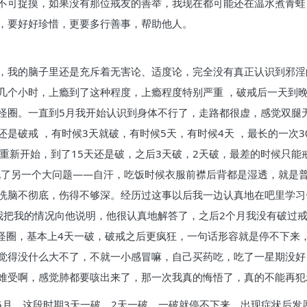
不可捉摸，如果没有那位戒友的善举，我现在都可能还在温水煮青蛙
，要好好珍惜，更要多行善事，帮助他人。
，我的脑子里还是充斥着无害论、适度论，完全没有真正认识到邪淫
几个小时，上瘾到了这种程度，上瘾程度特别严重 ，破戒后一天到
怪圈。一直到5月我开始认识到身体不行了，走路都很虚，感觉双腿
是破戒 ，有时候3天就破，有时候5天，有时候4天 ，最长的一次
重新开始，到了15天还是破，之后3天破，2天破，最差的时候只能
现了另一个大问题——自汗，吃饭时候衣服前襟后背都是湿透，就是
脑不彻底，伤得不够深。经历过这事以后我一边认真地在吧里学习一边找
我把我的情况向他说明，他很认真地解答了，之后2个月我没有破过
了怪圈，基本上4天一破，破戒之后更疯狂，一句话形容就是停不下
觉得没什么大不了，不就一小感冒嘛，自己买药吃，吃了一星期没好
难受啊，感觉肺都要咳出来了，那一次我真的悔悟了，真的不能再犯
5月，这段时期3天一破，2天一破，一破就停不下来，出现症状后发