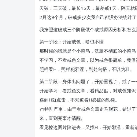
天破，三天破，最长15天，最差戒1天，隔天就
2月这9个月，破戒多少次我自己都没办法统计
我按照这破戒三个阶段做个破戒原因分析和怎么
第一阶段：开始戒色，啥也不懂
那时候的我就是个小菜鸟，洗脑不彻底的小菜鸟
不学习，不看戒色文章，以为戒色很简单，凭借
照样看H，照样犯邪淫，到处勾搭，不以为耻。
第二阶段：身体出问题了，开始重视了，戒了一
开始学习，看戒色文章，看精品贴，对戒色知识
遇到H就点击，不知道看H必破的铁律。
YY特别严重，由于看戒色文章走马观花，错过了
来，直到完事才清醒。
看见擦边图片陷进去，又找H，开始邪淫，重新