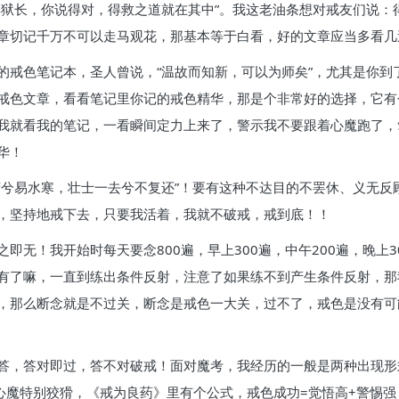
典狱长，你说得对，得救之道就在其中”。我这老油条想对戒友们说：
章切记千万不可以走马观花，那基本等于白看，好的文章应当多看几
的戒色笔记本，圣人曾说，“温故而知新，可以为师矣”，尤其是你到
戒色文章，看看笔记里你记的戒色精华，那是个非常好的选择，它有
我就看我的笔记，一看瞬间定力上来了，警示我不要跟着心魔跑了，
华！
萧兮易水寒，壮士一去兮不复还”！要有这种不达目的不罢休、义无反
，坚持地戒下去，只要我活着，我就不破戒，戒到底！！
即无！我开始时每天要念800遍，早上300遍，中午200遍，晚上
有了嘛，一直到练出条件反射，注意了如果练不到产生条件反射，那
，那么断念就是不过关，断念是戒色一大关，过不了，戒色是没有可
答，答对即过，答不对破戒！面对魔考，我经历的一般是两种出现形
心魔特别狡猾，《戒为良药》里有个公式，戒色成功=觉悟高+警惕