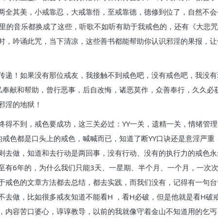
两全其美，小戒靠忍，大戒靠悟，至戒靠德，德修到位了，自然不会
狗里的音乐都换成了这些，听歌不如听有助于我戒色的，还有《大悲
时，吟诵此咒，当下清凉，这些善书都能帮助你认识邪淫的果报，让
传递！如果没有那位戒友，我接触不到戒色吧，没有戒色吧，我没有
戒友的无私奉献和帮助，曾行恶事，后自改悔，诸恶莫作，众善奉行，久
邪淫的地狱！
终得不到，戒色要成功，这三关必过：YY一关，遗精一关，情绪管
的戒色都是口头上的戒色，喊喊而已，知道了断YY口诀还是意淫严重
则去做，知道和去行动是两回事，没有行动、没有的执行力的戒色永
00天甚至有6年的，为什么我们只能3天、一星期、半个月、一个月，
于戒色的文章方法都去总结，都去实践，而我们没有，记得有一句台词
去做，比如很多戒友知道不能看H ，看H必破，但是他就是看H破戒
，内容苦口婆心，谆谆教导，以前的我就像守着金山不知道用的乞丐