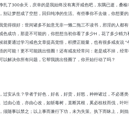
挣扎了300余天，庆幸的是我始终没有离开戒色吧，东隅已逝，桑
，别让梦想成了空想，回归纯净的生活。有些事你不去做，你想要的
我觉得很好：世间诸多不如意无非一懒二拖三不读书，邪淫的人都有
戒色成功，那是不可能的，你想想当初你看了多少H，花了多少精力
就要通过学习戒色文章提高觉悟，积攒正能量，也有很多戒友说 “今
悟的可能！更不可能跳出怪圈！还有戒友经常问：老是戒不掉，经常
可以解决你所有问题，它帮我跳出怪圈了，你开始行动了吗？
，过安从生？学者于好色，好名，好货，好怒，种种诸过，不必逐类
。过由心造，亦由心改，如斩毒树，直断其根，奚必枝枝而伐，叶叶
须随事以禁之；以上事而兼行下功，未为失策。执下而昧上，则拙矣