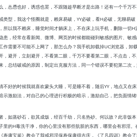
么，怂恿也好，诱惑也罢，不跟随趁早断才是出路！还有一个千万不
戒类型，我这个怪圈就是，赖床易破，YY必破，看H必破，无聊易
，所以我不赖床，睡觉时间才躺床上，不在床上玩手机，删除一切H
隐患，经常在看新闻、微博、网页的时候都能碰到敏感的图片、敏感
工作需要不可能不上网了，那怎么办？我手机卸载掉UC浏览器，卸
开，避开，立刻避开，不看第二眼，千万不要看第二眼，不点击，不
来，总结破戒的原因，制定出克服方法，同一个错误不要犯第二次，
情不好的时候我就喜欢蒙头大睡，可是睡不着，随后YY，地点又在
暗示激励法，对自己的心理进行积极的暗示，激励自己，把负面情绪
者，如蒸砂石，欲其成饭，经百千劫，只名热砂。何以故？此非饭本
子里的H毒洗干净，你的心里没有那些肮脏的东西，哪里会有邪淫。
《寿康宝鉴》教会了我戒邪淫保寿保康得吉庆，《了凡四训》教会了