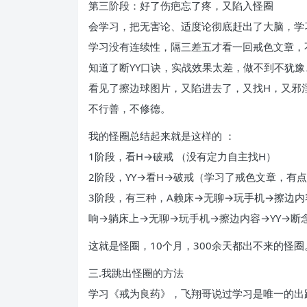
第三阶段：好了伤疤忘了疼，又陷入怪圈
会学习，把无害论、适度论彻底赶出了大脑，学
学习没有连续性，隔三差五才看一回戒色文章，
知道了断YY口诀，实战效果太差，做不到不犹
看见了擦边球图片，又陷进去了，又找H，又邪
不行善，不修德。
我的怪圈总结起来就是这样的 ：
1阶段，看H→破戒 （没有定力自主找H）
2阶段，YY→看H→破戒（学习了戒色文章，有
3阶段，有三种，A赖床→无聊→玩手机→擦边内
响→躺床上→无聊→玩手机→擦边内容→YY→断
这就是怪圈，10个月，300余天都出不来的怪圈
三.我跳出怪圈的方法
学习《戒为良药》，飞翔哥说过学习是唯一的出