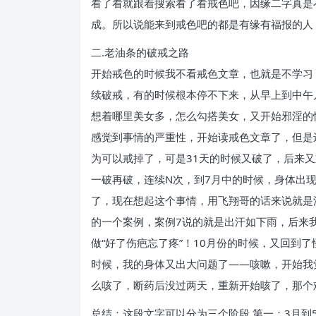
看了看就跟着搜索看了看戒色吧，因缘二字真是
成。所以说能来到戒色吧的都是有缘有福报的人
二.老油条的破戒之路
开始戒色的时候我不看戒色文章，也就是不学习
续破戒，有的时候根本停不下来，从早上到中午
想着哪里美女多，怎么勾搭美女，又开始邪淫的
感觉到事情的严重性，开始读戒色文章了，但是还
为可以戒掉了，可是31天的时候又破了，后来又
一破再破，连续N次，到7月中的时候，身体出
了，现在想起这个事情，用飞翔哥的话来说就是洗
的一个案例，案例7说的就是出汗如下雨，后来
做“好了伤疤忘了疼”！10月份的时候，又回到
时候，我的身体又出大问题了——咳嗽，开始我
么咳了，断药后没过两天，重新开始咳了，那个
总结：这段文字可以分为三个阶段 第一：3月到