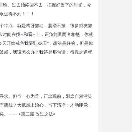
榆非晚。过去始终回不去，把握好当下的时光，今
永远得不到！！！
个特点，就是嗜卧懒动，萎靡不振，很多戒友懒
和时间在找H和看H上，正负能量两者相抵，你就
天开始戒色我要到XX天”，想法是好的，但是你
破戒，我该怎么办？我还是那句话：得救之道就
寻求。但当一心为善，正念现前，邪念自然污染
而摘哉？大抵最上治心，当下清净；才动即觉，
。—— <第二篇 改过之法>