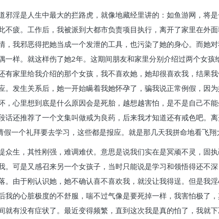
道邪淫是人生中最大的拦路虎，就像地藏经里讲的：如鱼游网，将是
此不疲。工作后，我被派到大都市负责项目执行，离开了家里在外面
情，我邪恶得把她当成一个发泄的工具，也污染了她的身心。而她对
偶一样。就这样伤了她2年。这期间朋友和家里分别介绍过两个女孩
还有家里给我介绍的那个女孩，我不喜欢她，她却很喜欢我，结果我
应。发生关系后，她一开始瞒着我她怀孕了，骗我说正常例假，因为
怀，心里想到底是什么原因会是死胎，越想越害怕，是不是自己不能
段话还推荐了一个文集叫做戒为良药，后来我才知道还有戒色吧。离
谎请假一个礼拜要去学习，这些都是报应。就是那几天我拼命地看飞
提众生，其性刚强，难调难伏。意思是说我们实在是冥顽不灵，固执
我。可是又感召来另一个女孩子，当时只能说是学习和领悟得还不深
落。由于刚认识她，她不确认喜不喜欢我，就没让我得逞。但是我淫
后我的心脏极度的不舒服，喘不过气像是要死掉一样，我害怕极了，其
间就有没有症状了。最近变得频繁，直到这次我是真的怕了，我就下