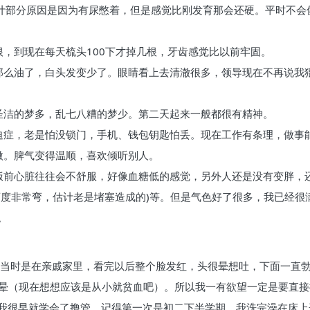
估计部分原因是因为有尿憋着，但是感觉比刚发育那会还硬。平时不会
根，到现在每天梳头100下才掉几根，牙齿感觉比以前牢固。
那么油了，白头发变少了。眼睛看上去清澈很多，领导现在不再说我
圣洁的梦多，乱七八糟的梦少。第二天起来一般都很有精神。
迫症，老是怕没锁门，手机、钱包钥匙怕丢。现在工作有条理，做事
微。脾气变得温顺，喜欢倾听别人。
饭前心脏往往会不舒服，好像血糖低的感觉，另外人还是没有变胖，
弯度非常弯，估计老是堵塞造成的)等。但是气色好了很多，我已经很
。
片，当时是在亲戚家里，看完以后整个脸发红，头很晕想吐，下面一直
头晕（现在想想应该是从小就贫血吧）。所以我一有欲望一定是要直
我很早就学会了撸管。记得第一次是初二下半学期，我洗完澡在床上