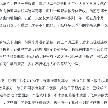
纪录片，包括一些报道，都讲到宰杀动物时会产生大量的毒素，然而
食肉肠道里会积累这些毒素，而且一般都会被身体吸收。借鉴彭博士
众生肉引起的。以前一头猪长大起码要半年多到一年，现在几个月，
给我们吃，不通过化学是不可能的。包括很多反季节的水果我也不吃
天睡的情况下遗的。前两个月没有遗精，第三个月正常，后来出现过连
很执着，到处寻方法，想办法固定姿势等等。我现在睡眠里大部分时
当然遗精是非常困扰人的，吧里有很多方法和帖子讲得很好，可以多
的同仁早日康复，实在不行还是去看看靠谱的中医。
小便，顺便用手梳头100下，连带按摩到耳朵。洗漱后回床上做“仙人
，效果很好，除了和同事出差不方便做，其他日子很好坚持，已经成
且在每次动作里面加一个逆式呼吸，不求多但是要求质量，飞翔讲的
），这些由于老是出差很难做到。我一般一个礼拜一到两次站桩，感