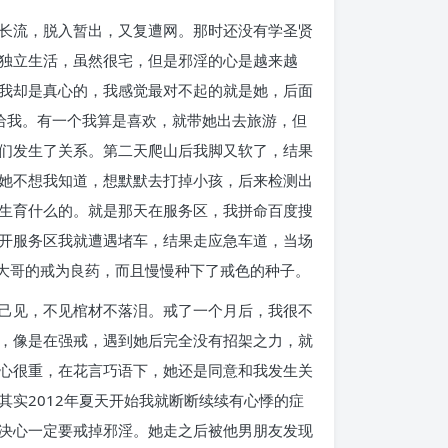
长流，脱入暂出，又复遭网。那时还没有学圣贤
独立生活，虽然很宅，但是邪淫的心是越来越
我却是真心的，我感觉最对不起的就是她，后面
给我。有一个我算是喜欢，就带她出去旅游，但
们发生了关系。第二天爬山后我脚又软了，结果
她不想我知道，想默默去打掉小孩，后来检测出
生育什么的。就是那天在服务区，我拼命百度搜
开服务区我就遭遇堵车，结果走应急车道，当场
翔大哥的戒为良药，而且慢慢种下了戒色的种子。
己见，不见棺材不落泪。戒了一个月后，我很不
，像是在强戒，遇到她后完全没有招架之力，就
心很重，在花言巧语下，她还是同意和我发生关
实2012年夏天开始我就断断续续有心悸的症
决心一定要戒掉邪淫。她走之后被他男朋友发现