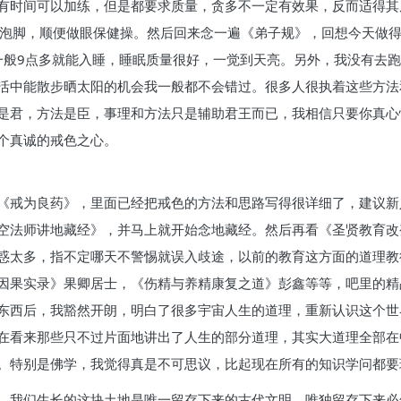
有时间可以加练，但是都要求质量，贪多不一定有效果，反而适得其
泡脚，顺便做眼保健操。然后回来念一遍《弟子规》，回想今天做得不
。一般9点多就能入睡，睡眠质量很好，一觉到天亮。另外，我没有去
活中能散步晒太阳的机会我一般都不会错过。很多人很执着这些方法
是君，方法是臣，事理和方法只是辅助君王而已，我相信只要你真心
个真诚的戒色之心。
《戒为良药》，里面已经把戒色的方法和思路写得很详细了，建议新
空法师讲地藏经》，并马上就开始念地藏经。然后再看《圣贤教育改
惑太多，指不定哪天不警惕就误入歧途，以前的教育这方面的道理教
因果实录》果卿居士，《伤精与养精康复之道》彭鑫等等，吧里的精
东西后，我豁然开朗，明白了很多宇宙人生的道理，重新认识这个世
在看来那些只不过片面地讲出了人生的部分道理，其实大道理全部在
。特别是佛学，我觉得真是不可思议，比起现在所有的知识学问都要
。我们生长的这块土地是唯一留存下来的古代文明，唯独留存下来必