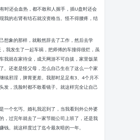
，有时还会血热，都不敢和人握手，插U盘时还会
现我的右肾有结石就没资格当。怪不得腰疼，结
己想象的那样，就毅然辞去了工作，然后去学
天，我发生了一起车祸，把师傅的车撞得很烂，虽
车我就在家待业，成天网游不可自拔，家里饭菜
了。还老是怪父母，怎么自己生在了这么一个家
继续邪淫，脾胃更差。我那时足足有3、4个月不
头发，洗脸时都不敢看镜子。就这样完全让自己
是一个乞丐。婚礼我迟到了，当我看到外公外婆
的，过完年就去了一家节能公司上班了，还是我
赚钱。就这样度过了迄今最灰暗的一年。