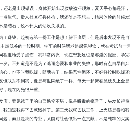
到，还老是出现错误，身体开始出现腰酸盗汗现象，夏天手心都是汗
一点生气。后来社区征兵体检，我还硬是不想去，结果体检的时候发
不是结石，说不长大的话没关系的。
为了赚钱。起初选第一份工作是想了解下底层，但是后来发现不是自
人生中最低谷的一段时期。学车的时候我老是感觉脚软，就在考试前一
同程度地受了点伤，我非常内疚，现在想想这也是邪淫的报应。学完
一发。不知道是不是为了逃避恋爱和事业的失败，那时有点自暴自弃
信心，也不叫我吃饭，随我去了，结果恶性循环，不好好按时吃饭还
友也联系不到我，像是与世隔绝了一样。每天一起床看见枕头上全是
好，现在闪光很严重。
发店，看见镜子里的自己憔悴不堪，像是吸毒的瘾君子，头发长得像
，我知道我再下去就毁掉了。第二天我就去找工作，上天还是眷顾我
问题，而且是我的专业，又能对社会做出一点贡献，不是纯粹的买卖