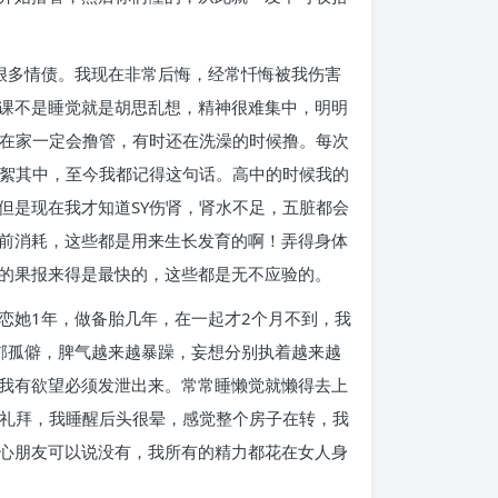
很多情债。我现在非常后悔，经常忏悔被我伤害
课不是睡觉就是胡思乱想，精神很难集中，明明
末在家一定会撸管，有时还在洗澡的时候撸。每次
败絮其中，至今我都记得这句话。高中的时候我的
但是现在我才知道SY伤肾，肾水不足，五脏都会
前消耗，这些都是用来生长发育的啊！弄得身体
的果报来得是最快的，这些都是无不应验的。
恋她1年，做备胎几年，在一起才2个月不到，我
郁孤僻，脾气越来越暴躁，妄想分别执着越来越
我有欲望必须发泄出来。常常睡懒觉就懒得去上
个礼拜，我睡醒后头很晕，感觉整个房子在转，我
心朋友可以说没有，我所有的精力都花在女人身