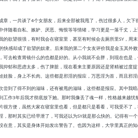
成章，一共谈了4个女朋友，后来全部被我甩了，伤过很多人，欠下
中伴随着自私、嫉妒、厌恶、悔恨等等情绪，学习更是一落千丈，上
我的欲望很强，有时我会在寝室里，甚至有时候会去厕所里SY，周
暂的快感却成了欲望的奴隶。后来我的第二个女友评价我是金玉其外
，可去检查胃镜什么的也都是好的。从小我就不会胖，到现在也是，
我抑郁和思虑太多，伤了脾脏，现在看来主要原因还是肾精被过度提
娃娃脸，身上不长肉。这些都是邪淫的报应，万恶淫为首，而且邪淫
次尝到了得不到的滋味，还有被甩的滋味，这些都是报应。其中我暗
到工作3年后我才彻底放下她。那时我像丢了魂一样，性格越来越忧
片很方便，虽然大家在寝室里也看，但是都只是看看，可我受不了，
淫，那时其实已经早泄了，可我还以为SY就是那么快的。记得有一
没在意，其实是身体开始发出警告了。也因为这样，大学里真正的知