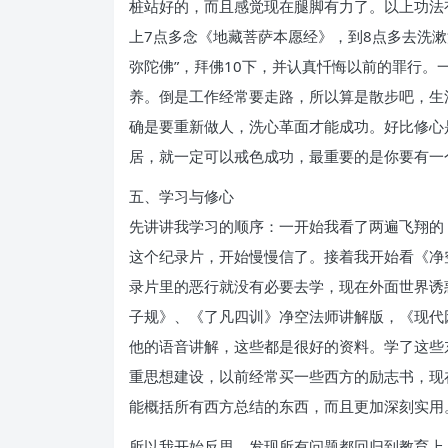
桩站好的，而且感觉现在腿脚有力了。以上功法
上7点多念《地藏菩萨本愿经》，到8点多去洗漱
弥陀佛”，拜佛10下，并认真忏悔以前的罪行
养。倒是工作经常要走路，所以算是散步吧，生
确是要重新做人，洗心革面才能成功。好比修心
居，就一定可以戒色成功，最重要的是你要有一
五、学习与修心
先讲讲我学习的顺序：一开始我看了两遍飞翔的
这个纪录片，开始慢慢信了。接着我开始看《净
录片里的恶行就没有必要去学，现在外面世界诱
子规》、《了凡四训》净空法师讲解版，《现代
他的语音讲解，这些都是很好的资料。学了这些
重思想建设，以前经常买一些西方的励志书，现
能概括所有西方总结的东西，而且更加深刻实用
所以我开始反思，发现所有问题都回归到教育上