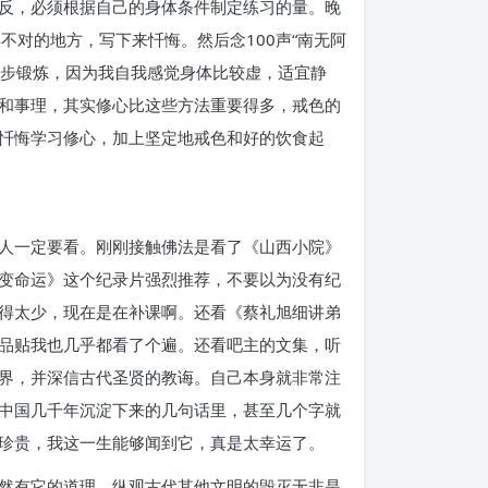
反，必须根据自己的身体条件制定练习的量。晚
对的地方，写下来忏悔。然后念100声“南无阿
跑步锻炼，因为我自我感觉身体比较虚，适宜静
和事理，其实修心比这些方法重要得多，戒色的
忏悔学习修心，加上坚定地戒色和好的饮食起
人一定要看。刚刚接触佛法是看了《山西小院》
变命运》这个纪录片强烈推荐，不要以为没有纪
得太少，现在是在补课啊。还看《蔡礼旭细讲弟
品贴我也几乎都看了个遍。还看吧主的文集，听
界，并深信古代圣贤的教诲。自己本身就非常注
中国几千年沉淀下来的几句话里，甚至几个字就
珍贵，我这一生能够闻到它，真是太幸运了。
然有它的道理。纵观古代其他文明的毁灭无非是