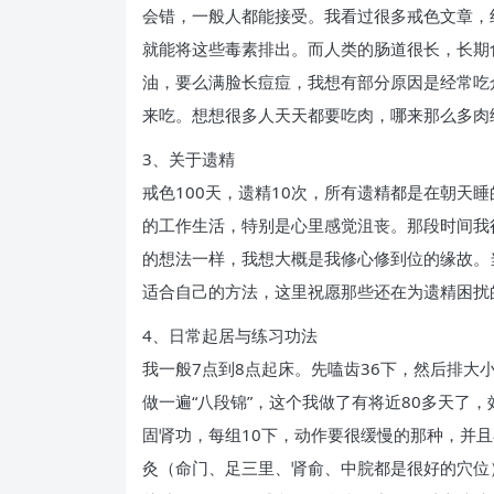
会错，一般人都能接受。我看过很多戒色文章，
就能将这些毒素排出。而人类的肠道很长，长期
油，要么满脸长痘痘，我想有部分原因是经常吃
来吃。想想很多人天天都要吃肉，哪来那么多肉
3、关于遗精
戒色100天，遗精10次，所有遗精都是在朝
的工作生活，特别是心里感觉沮丧。那段时间我
的想法一样，我想大概是我修心修到位的缘故。
适合自己的方法，这里祝愿那些还在为遗精困扰
4、日常起居与练习功法
我一般7点到8点起床。先嗑齿36下，然后排大
做一遍“八段锦”，这个我做了有将近80多天了
固肾功，每组10下，动作要很缓慢的那种，并
灸（命门、足三里、肾俞、中脘都是很好的穴位