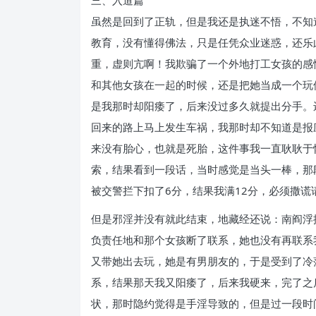
三、入道篇
虽然是回到了正轨，但是我还是执迷不悟，不知
教育，没有懂得佛法，只是任凭众业迷惑，还乐
重，虚则亢啊！我欺骗了一个外地打工女孩的感
和其他女孩在一起的时候，还是把她当成一个玩
是我那时却阳痿了，后来没过多久就提出分手。
回来的路上马上发生车祸，我那时却不知道是报
来没有胎心，也就是死胎，这件事我一直耿耿于
索，结果看到一段话，当时感觉是当头一棒，那
被交警拦下扣了6分，结果我满12分，必须撒
但是邪淫并没有就此结束，地藏经还说：南阎浮
负责任地和那个女孩断了联系，她也没有再联系
又带她出去玩，她是有男朋友的，于是受到了冷
系，结果那天我又阳痿了，后来我硬来，完了之
状，那时隐约觉得是手淫导致的，但是过一段时