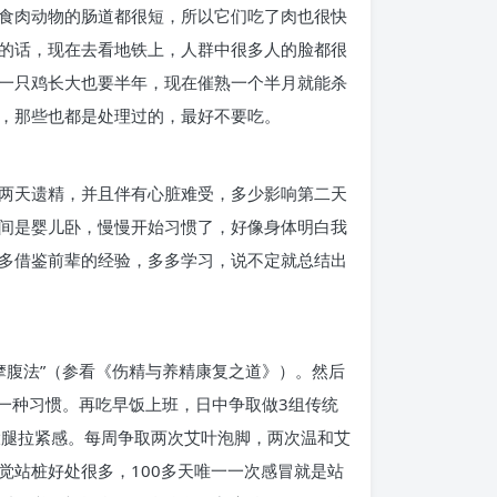
食肉动物的肠道都很短，所以它们吃了肉也很快
的话，现在去看地铁上，人群中很多人的脸都很
一只鸡长大也要半年，现在催熟一个半月就能杀
，那些也都是处理过的，最好不要吃。
续两天遗精，并且伴有心脏难受，多少影响第二天
间是婴儿卧，慢慢开始习惯了，好像身体明白我
多借鉴前辈的经验，多多学习，说不定就总结出
摩腹法”（参看《伤精与养精康复之道》）。然后
了一种习惯。再吃早饭上班，日中争取做3组传统
大腿拉紧感。每周争取两次艾叶泡脚，两次温和艾
觉站桩好处很多，100多天唯一一次感冒就是站