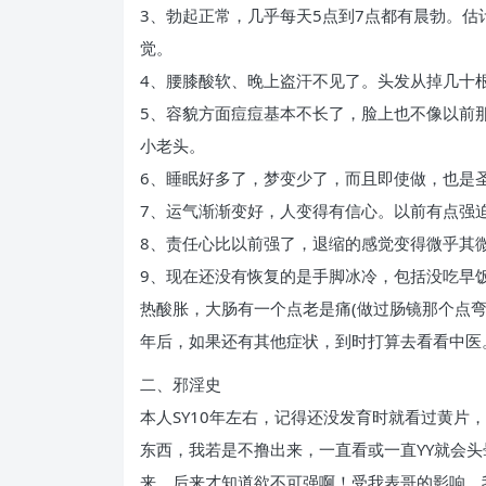
3、勃起正常，几乎每天5点到7点都有晨勃。
觉。
4、腰膝酸软、晚上盗汗不见了。头发从掉几十
5、容貌方面痘痘基本不长了，脸上也不像以前
小老头。
6、睡眠好多了，梦变少了，而且即使做，也是
7、运气渐渐变好，人变得有信心。以前有点强
8、责任心比以前强了，退缩的感觉变得微乎其
9、现在还没有恢复的是手脚冰冷，包括没吃早
热酸胀，大肠有一个点老是痛(做过肠镜那个点
年后，如果还有其他症状，到时打算去看看中医
二、邪淫史
本人SY10年左右，记得还没发育时就看过黄
东西，我若是不撸出来，一直看或一直YY就会
来，后来才知道欲不可强啊！受我表哥的影响，