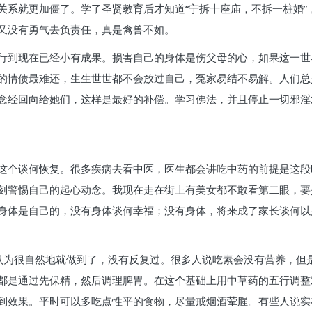
关系就更加僵了。学了圣贤教育后才知道“宁拆十座庙，不拆一桩婚”
又没有勇气去负责任，真是禽兽不如。
行到现在已经小有成果。损害自己的身体是伤父母的心，如果这一世
的情债最难还，生生世世都不会放过自己，冤家易结不易解。人们总
念经回向给她们，这样是最好的补偿。学习佛法，并且停止一切邪淫
这个谈何恢复。很多疾病去看中医，医生都会讲吃中药的前提是这段
刻警惕自己的起心动念。我现在走在街上有美女都不敢看第二眼，要
身体是自己的，没有身体谈何幸福；没有身体，将来成了家长谈何以
我自认为很自然地就做到了，没有反复过。很多人说吃素会没有营养，
都是通过先保精，然后调理脾胃。在这个基础上用中草药的五行调整
到效果。平时可以多吃点性平的食物，尽量戒烟酒荤腥。有些人说实