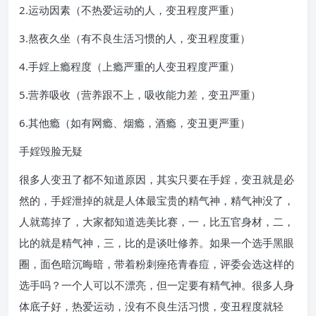
2.运动因素（不热爱运动的人，变丑程度严重）
3.熬夜久坐（有不良生活习惯的人，变丑程度重）
4.手婬上瘾程度（上瘾严重的人变丑程度严重）
5.营养吸收（营养跟不上，吸收能力差，变丑严重）
6.其他瘾（如有网瘾、烟瘾，酒瘾，变丑更严重）
手婬毁脸无疑
很多人变丑了都不知道原因，其实只要在手婬，变丑就是必
然的，手婬泄掉的就是人体最宝贵的精气神，精气神没了，
人就蔫掉了，大家都知道选美比赛，一，比五官身材，二，
比的就是精气神，三，比的是谈吐修养。如果一个选手黑眼
圈，面色暗沉晦暗，带着粉刺痤疮青春痘，评委会选这样的
选手吗？一个人可以不漂亮，但一定要有精气神。很多人身
体底子好，热爱运动，没有不良生活习惯，变丑程度就轻