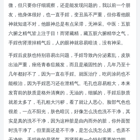
微，但只要你仔细观察，还是能发现问题的，我以前一个朋
友，他身体很好，也一直手婬，变丑虽不严重，但你看他眼
神就知道不对，他眼神总是有点呆滞，无神采。中医：五脏
六腑之精气皆上注于目！而肾藏精，藏五脏六腑精华之气，
手婬伤肾泄掉精气后，人的眼神就容易暗淡，没有神采。
手婬后皮肤也特别容易出问题，手婬导致内分泌紊乱，皮肤
出油严重，痤疮青春痘频发，而且是顽固性的，几年乃至十
几年都好不了，因为一直在手婬。就医治疗，吃药涂药也不
能根治，因为手婬恶习还在泄精气。毛孔也容易粗大，本来
发育前的肤质是格外清爽的，无油的，细腻的，手婬后肤质
就差太多了，毛孔粗大污秽，看了就让人恶心。脸部气色也
很差，一点不阳光，肤色暗沉，好像怎么洗也洗不干净，其
实是真的洗不干净，因为这种脏是由内而外的脏，你外面暂
时洗干净了，但里面还是不干净，是怎么洗怎么搓，也弄不
干净的，手婬伤的是肾气，而肾脏有一个特别重要的功能，