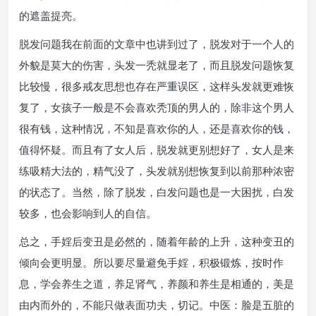
的遮盖提亮。
脱发问题我在前面的文章中也讲到过了，脱发对于一个人的
外貌是莫大的伤害，头发一秃就显老了，而且脱发问题恢复
比较慢，很多戒友思想也存在严重误区，这样头发就更难恢
复了，女孩子一般是不会喜欢秃顶的男人的，除非这个男人
很有钱，这种情况，不知是喜欢你的人，还是喜欢你的钱，
值得怀疑。而且有了女人后，脱发就更别想好了，女人是来
练吸精大法的，精气没了，头发就别想恢复到以前那种浓密
的状态了。当然，除了脱发，白发问题也是一大困扰，白发
较多，也会影响到人的自信。
总之，手婬后变丑是必然的，随着年龄的上升，这种变丑的
倾向会更明显。所以要尽量避免手婬，积极锻炼，按时作
息，学会养生之道，养足肾气，养颜和养生是相通的，美是
由内而外的，不能只做表面功夫，切记。中医：脸是五脏的