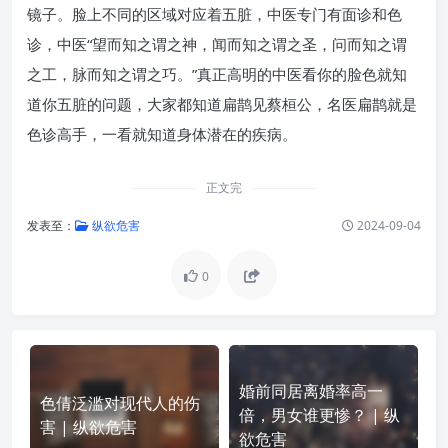
镜子。脸上不同的区域对应着五脏，中医专门有面诊和色
诊，中医“望而知之谓之神，闻而知之谓之圣，问而知之谓
之工，脉而知之谓之巧。”真正高明的中医看你的脸色就知
道你五脏的问题，大家都知道扁鹊见蔡桓公，名医扁鹊就是
色诊高手，一看就知道身体潜在的疾病。
正文完
发表至：
纵欲危害
2024-09-04
0
婚前同居离婚率高一
色倩泛滥对现代人的伤
倍，男女谁更惨？ | 纵
害 | 纵欲危害
欲危害