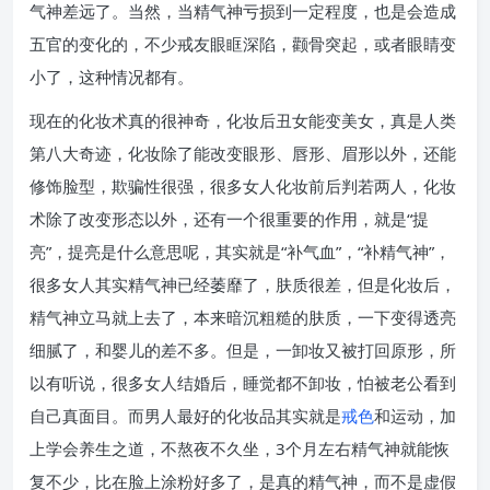
气神差远了。当然，当精气神亏损到一定程度，也是会造成
五官的变化的，不少戒友眼眶深陷，颧骨突起，或者眼睛变
小了，这种情况都有。
现在的化妆术真的很神奇，化妆后丑女能变美女，真是人类
第八大奇迹，化妆除了能改变眼形、唇形、眉形以外，还能
修饰脸型，欺骗性很强，很多女人化妆前后判若两人，化妆
术除了改变形态以外，还有一个很重要的作用，就是“提
亮”，提亮是什么意思呢，其实就是“补气血”，“补精气神”，
很多女人其实精气神已经萎靡了，肤质很差，但是化妆后，
精气神立马就上去了，本来暗沉粗糙的肤质，一下变得透亮
细腻了，和婴儿的差不多。但是，一卸妆又被打回原形，所
以有听说，很多女人结婚后，睡觉都不卸妆，怕被老公看到
自己真面目。而男人最好的化妆品其实就是
戒色
和运动，加
上学会养生之道，不熬夜不久坐，3个月左右精气神就能恢
复不少，比在脸上涂粉好多了，是真的精气神，而不是虚假