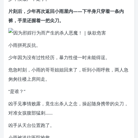
片刻后，少年再次返回小雨屋内——下半身只穿着一条内
裤，手里还握着一把尖刀。
小雨拼死反抗。
少年因为没有过性经历，暴力性侵一时未能得逞。
危急时刻，小雨的哥哥姐姐回来了，听到小雨呼救，两人急
匆匆往楼上房间走。
“是谁？”
凶手见事情败露，竟生出杀人之念，操起随身携带的尖刀，
对准女孩腹部猛刺……
凶手从天台位置跑了。
小雨被送往医院抢救。