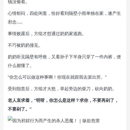
钱没偷着。
心情郁闷，四处闲逛，恰好看到隔壁小雨单独在家，遂产生
邪念…..
事情败露后，方组才想通过奶奶家逃跑。
不巧被奶奶撞见。
奶奶听见隔壁有呼救，又看孙子下半身只穿了一件内裤，便
什么都懂了。
“你怎么可以做这种事啊！你现在就跟我去派出所。”
受到指责后，方组才大怒，举起旁边的柴刀，砍向奶奶。
老人哀求着，“明呀，你怎么是这样？求你，不要再剁了，
不要剁了。”