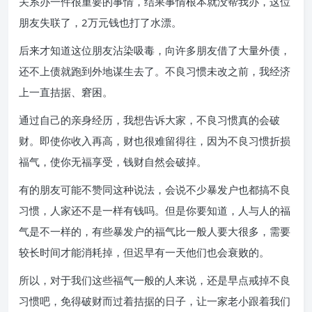
关系办一件很重要的事情，结果事情根本就没帮我办，这位
朋友失联了，2万元钱也打了水漂。
后来才知道这位朋友沾染吸毒，向许多朋友借了大量外债，
还不上债就跑到外地谋生去了。不良习惯未改之前，我经济
上一直拮据、窘困。
通过自己的亲身经历，我想告诉大家，不良习惯真的会破
财。即使你收入再高，财也很难留得往，因为不良习惯折损
福气，使你无福享受，钱财自然会破掉。
有的朋友可能不赞同这种说法，会说不少暴发户也都搞不良
习惯，人家还不是一样有钱吗。但是你要知道，人与人的福
气是不一样的，有些暴发户的福气比一般人要大很多，需要
较长时间才能消耗掉，但迟早有一天他们也会衰败的。
所以，对于我们这些福气一般的人来说，还是早点戒掉不良
习惯吧，免得破财而过着拮据的日子，让一家老小跟着我们