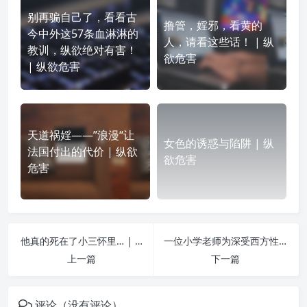
别再骗自己了，看看古
撸管，婬邪，看黄的
今中外这57条血淋淋的
人，请看这些话！ | 纵
教训，纵欲绝对有害！
欲危害
| 纵欲危害
天道祸婬——”浪漫“让
女色的诱惑与陷阱 | 纵
法国付出的代价 | 纵欲
欲危害
危害
他真的死在了小三怀里… | 纵欲危害
一位小学老师为深受西方性文化荼毒的学生发文控诉李银河 | 纵欲危害
上一篇
下一篇
评论（没有评论）