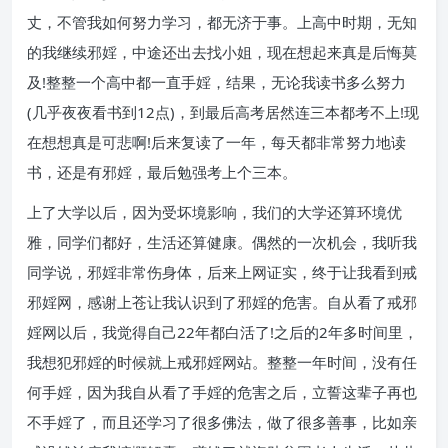
丈，不管我如何努力学习，都无济于事。上高中时期，无知
的我继续邪婬，中途还出去找小姐，现在想起来真是后悔莫
及!整整一个高中都一直手婬，结果，无论我读书多么努力
(几乎夜夜看书到12点)，到最后高考居然连三本都考不上!现
在想想真是可悲啊!后来复读了一年，每天都非常努力地读
书，还是有邪婬，最后勉强考上个三本。
上了大学以后，因为受坏境影响，我们的大学还算环境优
雅，同学们都好，生活还算健康。偶然的一次机会，我听我
同学说，邪婬非常伤身体，后来上网证实，终于让我看到戒
邪婬网，感谢上苍让我认识到了邪婬的危害。自从看了戒邪
婬网以后，我觉得自己22年都白活了!之后的2年多时间里，
我想犯邪婬的时候就上戒邪婬网站。整整一年时间，没有任
何手婬，因为我自从看了手婬的危害之后，立誓这辈子再也
不手婬了，而且还学习了很多佛法，做了很多善事，比如亲