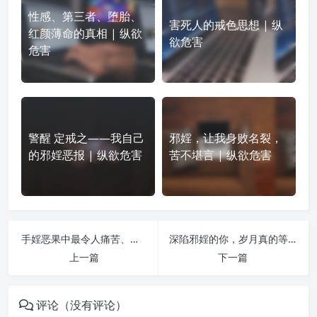
性感、第三者、堕胎、
害死人的戒色思想 | 纵
红颜薄命的真相 | 纵欲
欲危害
危害
警醒 定戒之——我自己
邪婬，让我身败名裂，
的邪婬恶报 | 纵欲危害
苦不堪言 | 纵欲危害
手婬恶果中最令人痛苦、煎熬的 神经症！ | 纵欲危害
深陷邪婬的你，岁月真的等不起 | 纵欲危害
上一篇
下一篇
评论（没有评论）