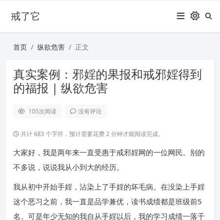
戒了它
首页
纵欲危害
正文
真实案例：邪婬的果报和戒邪婬得到
的福报 | 纵欲危害
105
次阅读
没有评论
共计 683 个字符，预计需要花费 2 分钟才能阅读完成。
大家好，我是两年来一直受惠于戒邪婬网的一位网民。别的
不多说，说说我从小到大的经历。
我从初中开始手婬，沾染上了手婬的坏毛病。在没染上手婬
这个恶习之前，我一直是品学兼优，读书成绩都是班级前5
名。可是年少无知的我自从手婬以后，我的学习成绩一落千