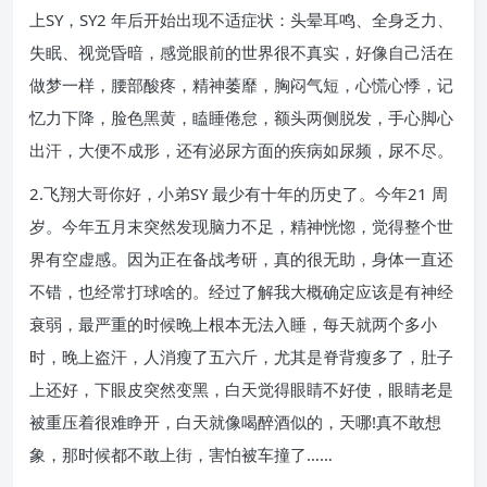
上SY，SY2 年后开始出现不适症状：头晕耳鸣、全身乏力、
失眠、视觉昏暗，感觉眼前的世界很不真实，好像自己活在
做梦一样，腰部酸疼，精神萎靡，胸闷气短，心慌心悸，记
忆力下降，脸色黑黄，瞌睡倦怠，额头两侧脱发，手心脚心
出汗，大便不成形，还有泌尿方面的疾病如尿频，尿不尽。
2.飞翔大哥你好，小弟SY 最少有十年的历史了。今年21 周
岁。今年五月末突然发现脑力不足，精神恍惚，觉得整个世
界有空虚感。因为正在备战考研，真的很无助，身体一直还
不错，也经常打球啥的。经过了解我大概确定应该是有神经
衰弱，最严重的时候晚上根本无法入睡，每天就两个多小
时，晚上盗汗，人消瘦了五六斤，尤其是脊背瘦多了，肚子
上还好，下眼皮突然变黑，白天觉得眼睛不好使，眼睛老是
被重压着很难睁开，白天就像喝醉酒似的，天哪!真不敢想
象，那时候都不敢上街，害怕被车撞了……