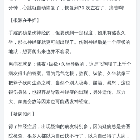
分钟，心跳就自动恢复了，恢复到70 次左右了。痛苦啊!
【根源在手婬】
手婬的确是伤神经的，但要伤到一定程度，如果有熬夜久
坐，那么神经症就更可能出现了。伤到神经后是一个症状的
地狱，想要爬出来也并不容易。
男病友就是：熬夜+纵欲+久坐导致的，这是飞翔聊了上千个
病友得出的答案。肾为元气之根，熬夜、纵欲、久坐就像三
把斧子砍向生命之树。当然个别人吸毒、酗酒、暴怒，这也
很伤身体，也很容易导致神经症的出现，另外遗传、压力
大、家庭变故等因素也可能诱发神经症。
【疑病倾向】
得了神经症后，出现疑病的病友特别多，因为疑病总是去医
院检查。很多人都以为自己快不行了，以为自己得了大病，