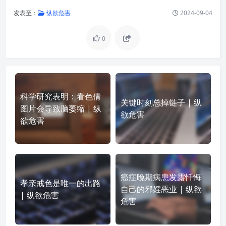
发表至：
纵欲危害
2024-09-04
0
科学研究表明：看色倩
关键时刻总掉链子 | 纵
图片会导致脑萎缩 | 纵
欲危害
欲危害
癌症晚期病患发露忏悔
孝亲戒色是唯一的出路
自己的邪婬恶业 | 纵欲
| 纵欲危害
危害