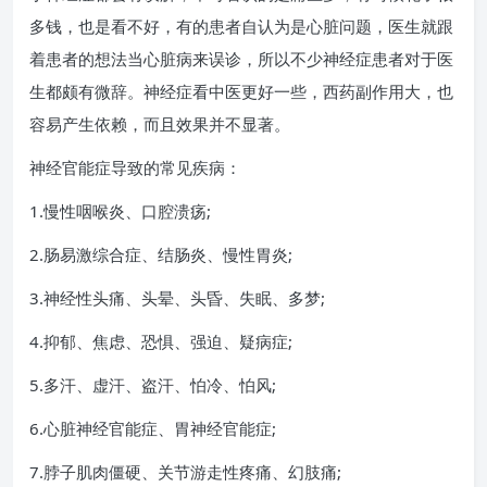
多钱，也是看不好，有的患者自认为是心脏问题，医生就跟
着患者的想法当心脏病来误诊，所以不少神经症患者对于医
生都颇有微辞。神经症看中医更好一些，西药副作用大，也
容易产生依赖，而且效果并不显著。
神经官能症导致的常见疾病：
1.慢性咽喉炎、口腔溃疡;
2.肠易激综合症、结肠炎、慢性胃炎;
3.神经性头痛、头晕、头昏、失眠、多梦;
4.抑郁、焦虑、恐惧、强迫、疑病症;
5.多汗、虚汗、盗汗、怕冷、怕风;
6.心脏神经官能症、胃神经官能症;
7.脖子肌肉僵硬、关节游走性疼痛、幻肢痛;