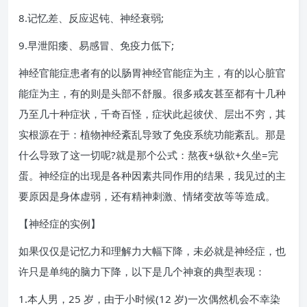
8.记忆差、反应迟钝、神经衰弱;
9.早泄阳痿、易感冒、免疫力低下;
神经官能症患者有的以肠胃神经官能症为主，有的以心脏官
能症为主，有的则是头部不舒服。很多戒友甚至都有十几种
乃至几十种症状，千奇百怪，症状此起彼伏、层出不穷，其
实根源在于：植物神经紊乱导致了免疫系统功能紊乱。那是
什么导致了这一切呢?就是那个公式：熬夜+纵欲+久坐=完
蛋。神经症的出现是各种因素共同作用的结果，我见过的主
要原因是身体虚弱，还有精神刺激、情绪变故等等造成。
【神经症的实例】
如果仅仅是记忆力和理解力大幅下降，未必就是神经症，也
许只是单纯的脑力下降，以下是几个神衰的典型表现：
1.本人男，25 岁，由于小时候(12 岁)一次偶然机会不幸染