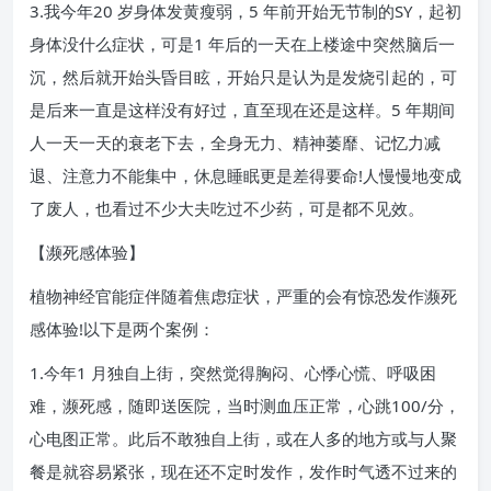
3.我今年20 岁身体发黄瘦弱，5 年前开始无节制的SY，起初
身体没什么症状，可是1 年后的一天在上楼途中突然脑后一
沉，然后就开始头昏目眩，开始只是认为是发烧引起的，可
是后来一直是这样没有好过，直至现在还是这样。5 年期间
人一天一天的衰老下去，全身无力、精神萎靡、记忆力减
退、注意力不能集中，休息睡眠更是差得要命!人慢慢地变成
了废人，也看过不少大夫吃过不少药，可是都不见效。
【濒死感体验】
植物神经官能症伴随着焦虑症状，严重的会有惊恐发作濒死
感体验!以下是两个案例：
1.今年1 月独自上街，突然觉得胸闷、心悸心慌、呼吸困
难，濒死感，随即送医院，当时测血压正常，心跳100/分，
心电图正常。此后不敢独自上街，或在人多的地方或与人聚
餐是就容易紧张，现在还不定时发作，发作时气透不过来的