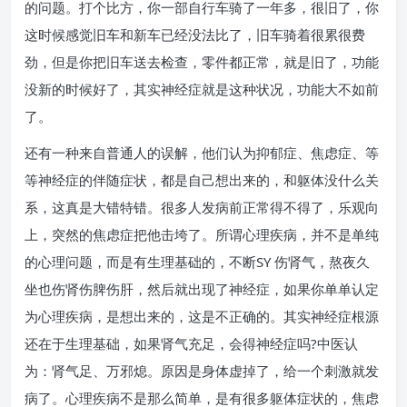
的问题。打个比方，你一部自行车骑了一年多，很旧了，你
这时候感觉旧车和新车已经没法比了，旧车骑着很累很费
劲，但是你把旧车送去检查，零件都正常，就是旧了，功能
没新的时候好了，其实神经症就是这种状况，功能大不如前
了。
还有一种来自普通人的误解，他们认为抑郁症、焦虑症、等
等神经症的伴随症状，都是自己想出来的，和躯体没什么关
系，这真是大错特错。很多人发病前正常得不得了，乐观向
上，突然的焦虑症把他击垮了。所谓心理疾病，并不是单纯
的心理问题，而是有生理基础的，不断SY 伤肾气，熬夜久
坐也伤肾伤脾伤肝，然后就出现了神经症，如果你单单认定
为心理疾病，是想出来的，这是不正确的。其实神经症根源
还在于生理基础，如果肾气充足，会得神经症吗?中医认
为：肾气足、万邪熄。原因是身体虚掉了，给一个刺激就发
病了。心理疾病不是那么简单，是有很多躯体症状的，焦虑