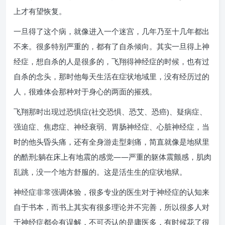
上才有望恢复。
一旦得了这个病，就像进入一个迷宫，几年乃至十几年都出
不来。很多特别严重的，都有了自杀倾向。其实一旦得上神
经症，想自杀的人是很多的，飞翔得神经症的时候，也有过
自杀的念头，那时他每天生活在症状地域里，没有经历过的
人，很难体会那种对于身心的两面的摧残。
飞翔那时出现过恐惧症(社交恐惧、恐艾、恐癌)、疑病症、
强迫症、焦虑症、神经衰弱、胃肠神经症、心脏神经症，当
时的他头昏头痛，还有全身游走型刺痛，简直就像是地狱里
的酷刑;躺在床上有地震的感觉——严重的躯体震颤感，肌肉
乱跳，没一个地方舒服的。这是活生生的症状地狱。
神经症非常强调体验，很多专业的医生对于神经症的认知来
自于书本，而书上其实有很多理论并不完善，所以很多人对
于神经症都会有误解，不可否认的是庸医多，有时候花了很