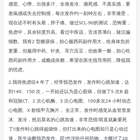
感觉、心悸、出很多汗、全身发冷、濒死感、不真实感，要
发疯感或失去控制感，每次发作约一刻钟左右，非常难受，
现在还不时有头晕，脖子痛。做过SCL-90的测试，恐怖重，
焦虑中，其余轻度升高。看过中医说，舌淡苔薄白，脉沉偏
细数。我有2 型糖尿病，担心服西药副作用大，给身体负担
更重，但服用中药、针灸、耳穴压豆，但效果一般，担心吃
西药副作用大，成瘾或依赖，希望在医生指导用药，降低我
的忧虑。
2.我得焦虑症4 年了，经常惊恐发作，发作时心跳加速，达
到140、150 次，一开始还以为是心脏病，但做了5 次B 超
和冠脉CT、2 次心机酶、3 次心电图、100多次24 小时动态
心电图、X 射线甲亢胸片， 全正常。发作时感觉从血管里发
冰、发冷，然后莫名的心跳加速，非常恐惧!简直就象要死
了!!发作时心跳得超级快，但打出来的心电图却只是心动过
速，医生诊断惊恐发作。哎!也没给任何药物，大概过了20