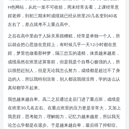
H色网站，从此一发不可收拾，周末经常去看，上课经常意
婬老师，到初三期末时成绩就已经从班里20几名变到40名
左右了，差点就考不上重点高中。
之后在高中里由于人际关系很糟糕，经常是单独一个人，所
以就会把心思放在意婬上，有时候几乎一天12小时都在意
婬，梦里也做着那种梦，隔三岔五的遗精，体质越来越差，
成绩虽然在班里还算靠前，但是我是个自尊心极强的人，所
以很想赶别人，但是无论我怎么努力，成绩都是超过不了身
边的人，所以我特别沮丧，别人都说我很没用，学的这么认
真却都学不起来。
我也越来越自卑。高二之后通过走后门进了重点班，成绩是
在班里30几名左右。在重点班里的压力更是非常大，又加上
我意婬，思考能力，理解能力，记忆力越来越差，所以我无
论怎么学都是在退步。于是越来越自卑，最后得了抑郁症。