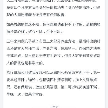
大三时候就去了寺庙学地藏忏。又去参加2-4组网络共修。
短短四个月左右我全身的疾病都消失了身心特别清净，但是
我的大脑思维能力还是没有任何改善。
如果思想的婬念不戒，任何固精功都起不了作用。遗精的根
源还是心婬，婬心不除，尘不可出。
三年之内我几乎试了市面上大部分养生方法，最后得出的结
论还是古人的那句话：养命之法，保精第一。而保精之法在
于戒邪婬，我虽然几乎没有手婬过，但是大家要知道意婬对
人的损耗也是非常大的。
治疗遗精和邪婬我发现可以从思想和药物两方面下手，第一
要早起拜忏，诵经，包括读四种清净明诲，加上文殊除婬
咒。还有做烟供，放生积累福报。第二可以吃芡实莲子粥，
早晚一次，效果非常好。
正文完