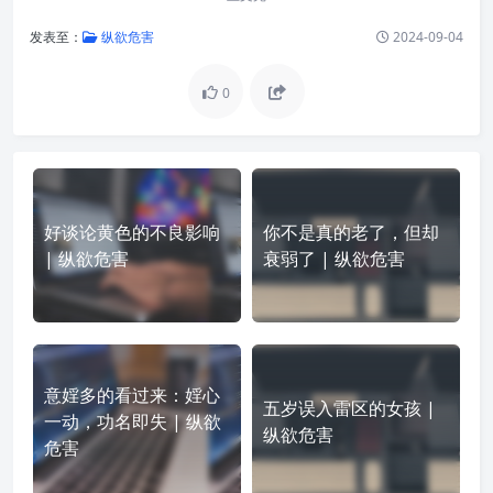
发表至：
纵欲危害
2024-09-04
0
好谈论黄色的不良影响
你不是真的老了，但却
| 纵欲危害
衰弱了 | 纵欲危害
意婬多的看过来：婬心
五岁误入雷区的女孩 |
一动，功名即失 | 纵欲
纵欲危害
危害