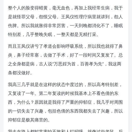
整个人的脸变得蜡黄，毫无血色，再加上我经常生病，我于
是就怪罪父母，怨恨父母。王凤仪性理疗病里就讲到，怨人
伤脾。所以我就胀得非常厉害，一天到晚都消化不了，睡眠
特别差，几乎整晚失眠，一整天都是无精打采。
而且王凤仪讲亏了孝道会影响呼吸系统，所以我也就得了鼻
炎，鼻子经常塞，去做了手术，好了一段时间又复发了。总
之全身都是病，古人说“万恶婬为首，百善孝为先”，我这两
条都没做好。
我高三几乎就是在这样的状态中度过的，所以高考特别差，
又复读了一年。第二年复读的时候我基本上不看色倩的东
西，为什么？原因就是我得了严重的抑郁症，我几乎对周围
的一切失去了兴趣，包括色倩的东西我都失去了兴趣，所以
抑郁症是极其痛苦的。
我走在路上都时常害怕不敢和人打招呼，就像过街老鼠。后