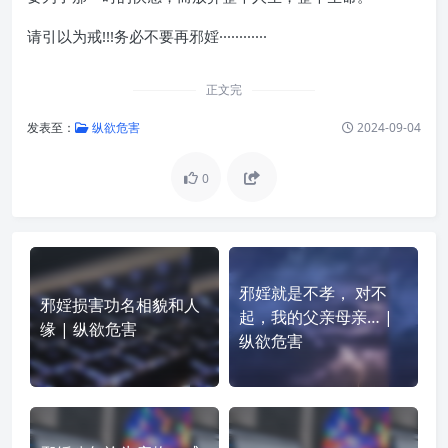
请引以为戒!!!务必不要再邪婬············
正文完
发表至：
纵欲危害
2024-09-04
0
邪婬就是不孝， 对不
邪婬损害功名相貌和人
起，我的父亲母亲… |
缘 | 纵欲危害
纵欲危害