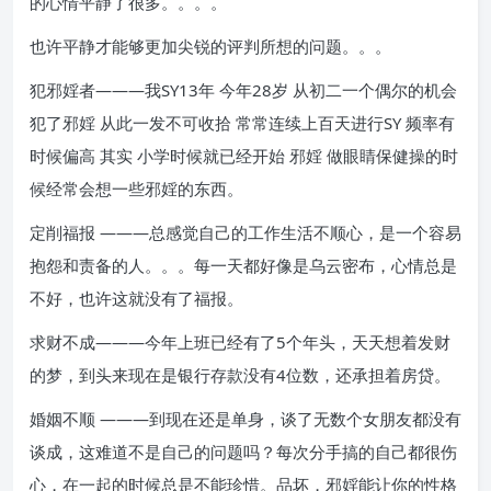
的心情平静了很多。。。。
也许平静才能够更加尖锐的评判所想的问题。。。
犯邪婬者———我SY13年 今年28岁 从初二一个偶尔的机会
犯了邪婬 从此一发不可收拾 常常连续上百天进行SY 频率有
时候偏高 其实 小学时候就已经开始 邪婬 做眼睛保健操的时
候经常会想一些邪婬的东西。
定削福报 ———总感觉自己的工作生活不顺心，是一个容易
抱怨和责备的人。。。每一天都好像是乌云密布，心情总是
不好，也许这就没有了福报。
求财不成———今年上班已经有了5个年头，天天想着发财
的梦，到头来现在是银行存款没有4位数，还承担着房贷。
婚姻不顺 ———到现在还是单身，谈了无数个女朋友都没有
谈成，这难道不是自己的问题吗？每次分手搞的自己都很伤
心，在一起的时候总是不能珍惜。品坏，邪婬能让你的性格