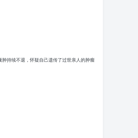
囊肿持续不退，怀疑自己遗传了过世亲人的肿瘤