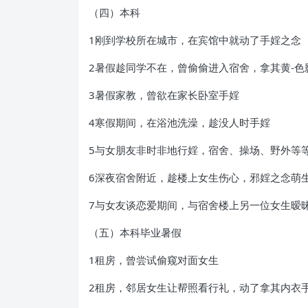
（四）本科
1刚到学校所在城市，在宾馆中就动了手婬之念
2暑假趁同学不在，曾偷偷进入宿舍，拿其黄-
3暑假家教，曾欲在家长卧室手婬
4寒假期间，在浴池洗澡，趁没人时手婬
5与女朋友非时非地行婬，宿舍、操场、野外等
6深夜宿舍附近，趁楼上女生伤心，邪婬之念萌
7与女友谈恋爱期间，与宿舍楼上另一位女生暧
（五）本科毕业暑假
1租房，曾尝试偷窥对面女生
2租房，邻居女生让帮照看行礼，动了拿其内衣