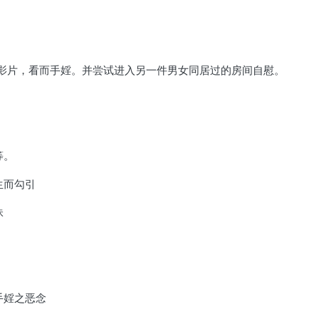
色影片，看而手婬。并尝试进入另一件男女同居过的房间自慰。
等。
生而勾引
昧
手婬之恶念