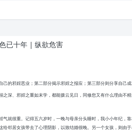
色已十年 | 纵欲危害
自己的邪婬恶业；第二部分揭示邪婬之报应；第三部分则分享自己成
溺之深、邪婬之重如末学，都能拨云见日，同修您又有什么理由不精
婬气就很重。记得五六岁时，一晚与母亲分头睡时，我小小年纪，靠
这给邻居女孩带去了心理阴影，以致结婚很晚。另一个女孩，则由于