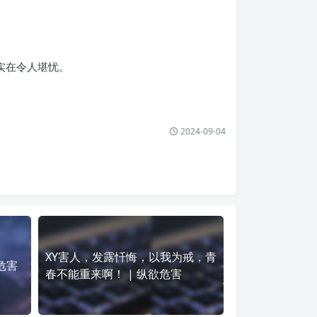
实在令人堪忧。
2024-09-04
XY害人，发露忏悔，以我为戒，青
危害
春不能重来啊！ | 纵欲危害