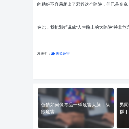
的劲好不容易爬出了邪婬这个陷阱，但已是奄奄
……
在此，我把邪婬说成“人生路上的大陷阱”并非
发表至：
纵欲危害
色倩如何像毒品一样危害大脑 | 纵
男同
欲危害
群 