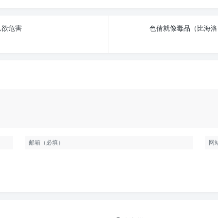
纵欲危害
色倩就像毒品（比海洛因