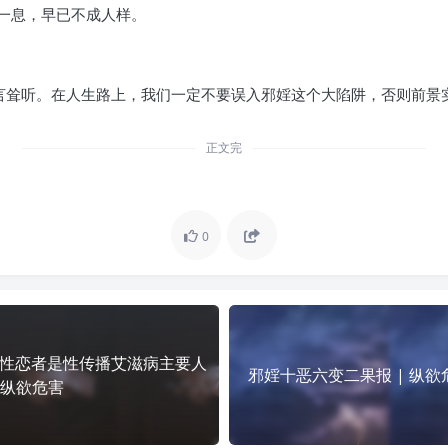
一息，早已不成人样。
危言耸听。在人生路上，我们一定不要误入邪婬这个大陷阱，否则前景
正文完
0
性恋者是性传播艾滋病主要人
邪婬十恶六变二果报 | 纵欲
| 纵欲危害