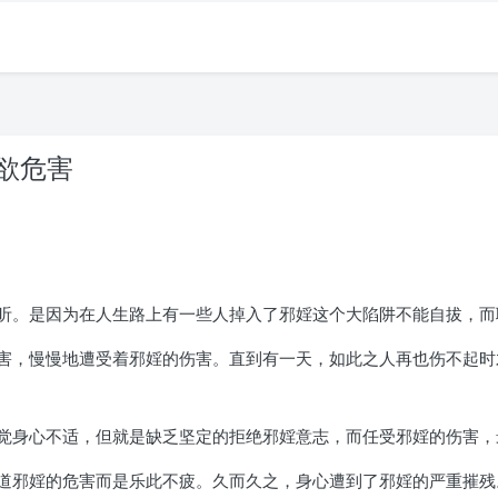
纵欲危害
听。是因为在人生路上有一些人掉入了邪婬这个大陷阱不能自拔，而
害，慢慢地遭受着邪婬的伤害。直到有一天，如此之人再也伤不起时
觉身心不适，但就是缺乏坚定的拒绝邪婬意志，而任受邪婬的伤害，
道邪婬的危害而是乐此不疲。久而久之，身心遭到了邪婬的严重摧残