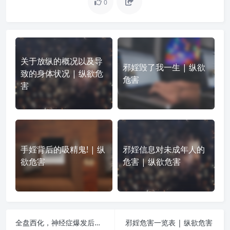
0
关于放纵的概况以及导
邪婬毁了我一生 | 纵欲
致的身体状况 | 纵欲危
危害
害
手婬背后的吸精鬼! | 纵
邪婬信息对未成年人的
欲危害
危害 | 纵欲危害
全盘西化，神经症爆发后才知错了 | 纵欲危害
邪婬危害一览表 | 纵欲危害