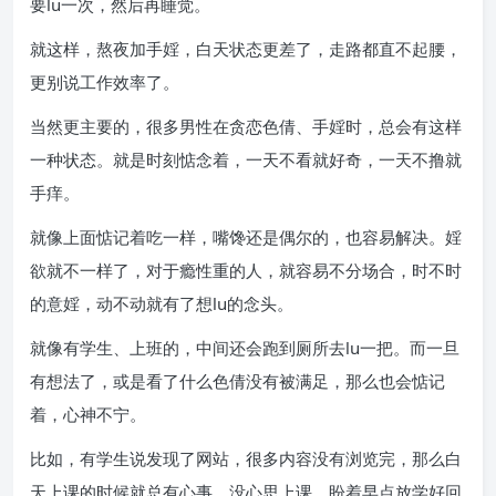
要lu一次，然后再睡觉。
就这样，熬夜加手婬，白天状态更差了，走路都直不起腰，
更别说工作效率了。
当然更主要的，很多男性在贪恋色倩、手婬时，总会有这样
一种状态。就是时刻惦念着，一天不看就好奇，一天不撸就
手痒。
就像上面惦记着吃一样，嘴馋还是偶尔的，也容易解决。婬
欲就不一样了，对于瘾性重的人，就容易不分场合，时不时
的意婬，动不动就有了想lu的念头。
就像有学生、上班的，中间还会跑到厕所去lu一把。而一旦
有想法了，或是看了什么色倩没有被满足，那么也会惦记
着，心神不宁。
比如，有学生说发现了网站，很多内容没有浏览完，那么白
天上课的时候就总有心事。没心思上课，盼着早点放学好回