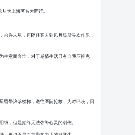
跃居为上海著名大商行。
，余兴未尽，再陪伴客人到风月场所寻欢作乐，
为生意而奔忙，对于感情生活只有自我压抑克
星昏晕滚落楼梯，送往医院抢救，为时巳晚，因
用钱，但是始终无法弥补心灵的创伤。
酒，再也不是以前勤学向上的好学生。