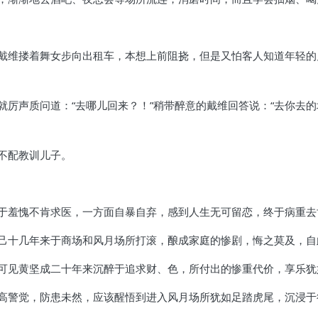
戴维搂着舞女步向出租车，本想上前阻挠，但是又怕客人知道年轻的
厉声质问道：“去哪儿回来？！”稍带醉意的戴维回答说：“去你去的
不配教训儿子。
于羞愧不肯求医，一方面自暴自弃，感到人生无可留恋，终于病重去
己十几年来于商场和风月场所打滚，酿成家庭的惨剧，悔之莫及，自
可见黄坚成二十年来沉醉于追求财、色，所付出的惨重代价，享乐犹
高警觉，防患未然，应该醒悟到进入风月场所犹如足踏虎尾，沉浸于