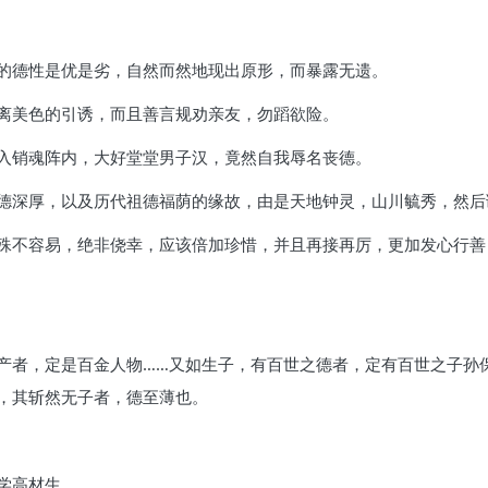
的德性是优是劣，自然而然地现出原形，而暴露无遗。
离美色的引诱，而且善言规劝亲友，勿蹈欲险。
入销魂阵内，大好堂堂男子汉，竟然自我辱名丧德。
德深厚，以及历代祖德福荫的缘故，由是天地钟灵，山川毓秀，然后
殊不容易，绝非侥幸，应该倍加珍惜，并且再接再厉，更加发心行善
产者，定是百金人物……又如生子，有百世之德者，定有百世之子孙
，其斩然无子者，德至薄也。
学高材生。