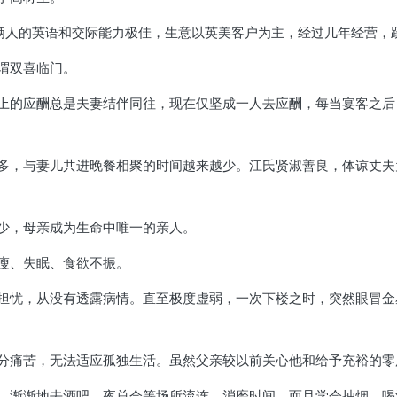
于俩人的英语和交际能力极佳，生意以英美客户为主，经过几年经营，
谓双喜临门。
上的应酬总是夫妻结伴同往，现在仅坚成一人去应酬，每当宴客之后
多，与妻儿共进晚餐相聚的时间越来越少。江氏贤淑善良，体谅丈夫
少，母亲成为生命中唯一的亲人。
瘦、失眠、食欲不振。
担忧，从没有透露病情。直至极度虚弱，一次下楼之时，突然眼冒金
分痛苦，无法适应孤独生活。虽然父亲较以前关心他和给予充裕的零
，渐渐地去酒吧、夜总会等场所流连，消磨时间，而且学会抽烟、喝