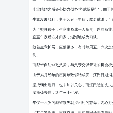
毕业结婚之后齐心协力创办“坚成贸易行”，由
生意发展顺利，妻子又诞下男孩，取名戴维，可
为了照顾孩子，生意由坚成一人负责，以前商业
直至午夜后方才归家，渐渐地成为习惯。
随着生意扩展，应酬更多，有时每周五、六次之
制。
而戴维自幼缺乏父爱，与父亲交谈亲近的机会极
由于累月经年的压抑导致郁结成疾，江氏日渐消
坚成朝出晚归，也未加以关心，而江氏恐怕丈夫
脑震荡去世，终年三十七岁。
年仅十六岁的戴维顿失朝夕相处的慈母，内心万
尤其每逢周末，更感空虚，起初与同学去看电影