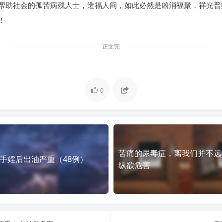
帮助社会的孤苦病残人士，造福人间，如此必然是凶消福聚，祥光普
！
正文完
0
苦痛的尿毒症，离我们并不远！
手婬后出油严重（48例）
纵欲危害