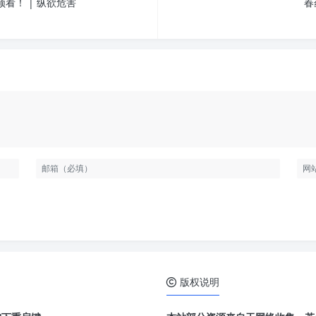
看！ | 纵欲危害
春
版权说明