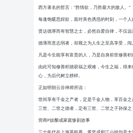
西方著名的哲言：“胜情欲，乃胜最大的敌人。”
每逢饱暖思婬欲，面对美色诱惑的时刻，一个人
贤达德厚而有智慧之士，必然自爱自律，不仅远
德薄而意志弱者，却视之为人生之至高享受，闯
凡是今生能享有富贵的人，乃是自身前世修善积
由此可知修善积德获福之艰难，今生之福，得来
心，为后代树立榜样。
正如明朝云谷禅师所说：
世间享有千金之产者，定是千金人物，享百金之
三世、二世之德者，定有三世、二世之子孙保之
营商P妓酿成家庭惨剧故事
三十年代在上海英租界，黄坚成和江小姐均是大