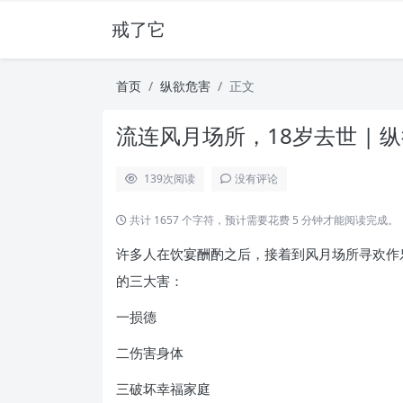
戒了它
首页
纵欲危害
正文
流连风月场所，18岁去世 | 
139
次阅读
没有评论
共计 1657 个字符，预计需要花费 5 分钟才能阅读完成。
许多人在饮宴酬酌之后，接着到风月场所寻欢作
的三大害：
一损德
二伤害身体
三破坏幸福家庭