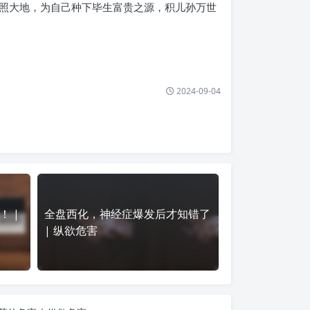
照大地，为自己种下毕生富贵之源，积儿孙万世
2024-09-04
 |
全盘西化，神经症爆发后才知错了
| 纵欲危害