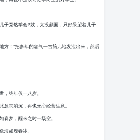
儿子竟然学会P妓，太没颜面，只好呆望着儿子
地方！”把多年的怨气一古脑儿地发泄出来，然后
世，终年仅十八岁。
此意志消沉，再也无心经营生意。
如春梦，醒来之时一场空。
欲海如履春冰。