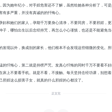
，因为她年纪小，对手婬危害还不了解，虽然给她各种分析了，可是
害有多严重，并没有真诚的的忏悔心。
孕妇和她们的家人，孕期千万要身心清净，不要同房，不要邪婬，更
种子，哪怕出生以后念经持咒，再怎么小心谨慎，也还是不能避免当
的发现以外，换成别的家长，他们根本不会发现这些细微的变化。所
猛的忏悔心，第二就是持楞严咒。发真心忏悔的同时千万不要看不好
在床上不要看手机。就是不看，不接触。每天坚持念经功课，别想着
己邪婬这么损害子女，就真的什么邪婬的心都没了。
正文完