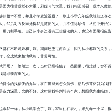
是因为往昔我婬心太重，邪婬习气太重，我们相互感召，我才来做他
讲的根本不懂，并且小学就近视眼了，刚上小学几年级我就知道喜欢
人，然后对方反而觉得我是随便的人，并不值得珍惜。从初中开始我
，用刀割手腕。自己从小身边没有正信佛法的人，也没有因果报应告
路都在不断邪婬和手婬。期间还堕过两次胎。因为从小邪婬的关系，
样，变成饿鬼相地狱相，非常可怕。
就同居了，堕胎过一次，当时已经接触了一些因果，很难过，舍不得
我是罪孽深重的人。
始拼命的找信佛的办法，在百度搜索怎么信佛，然后佛菩萨就为我打
是业力深重，念的不好。这时候我特别想有个家，想跟我先生结婚，
也跟我一样，从小就学会了手婬，家里住在农村，跟父母一个屋，很