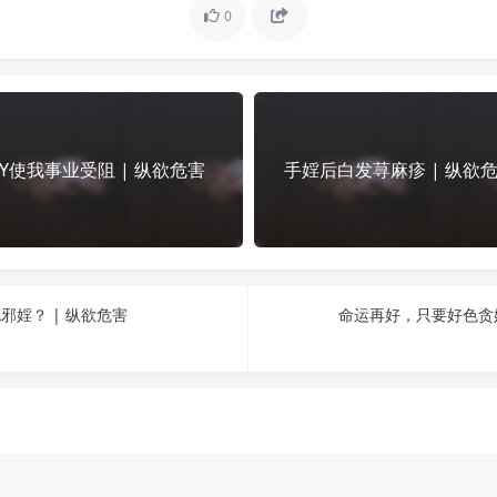
0
SY使我事业受阻 | 纵欲危害
手婬后白发荨麻疹 | 纵欲
婬？ | 纵欲危害
命运再好，只要好色贪