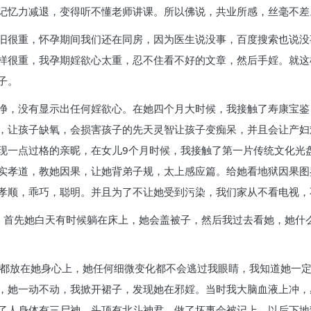
记忆力减退，变得听不懂老师讲课。所以佛说，共业所感，丝毫不差
旧很重，怀孕期间我们还在同房，因为医生说没事，百度搜索也说没
样很重，我孕期婬欲心太重，忍不住看不好的文章，然后手婬。就这
子。
净，没有显示出任何婬欲心。在她四个月大时候，我接触了寿康宝鉴
，让孩子缺氧，会损害孩子的先天灵智让孩子变痴呆，并且会让产妇
现一点过格的亲昵，在女儿9个月时候，我接触了第一片传统文化光
实孝道，教她因果，让她背弟子规，太上感应篇。给她看地狱因果图
孝顺，乖巧，聪明。并且为了不让她受到污染，我们家从不看电视，
，首先她白天有时候躺在床上，她会盖被子，然后我过去看她，她什
心都放在她身心上，她任何细微变化都不会逃过我眼睛，我知道她一
，她一动不动，我掀开裙子，发现她在邪婬。当时我大脑血液上冲，
了人身体有三尸神，头顶有北斗神君，做了坏事会被记上，以后下地