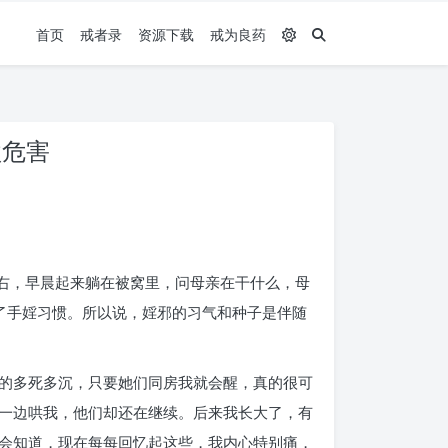
首页
戒者录
资源下载
戒为良药
欲危害
左右，早晨起来躺在被窝里，问母亲在干什么，母
了手婬习惯。所以说，婬邪的习气和种子是伴随
的多死多沉，只要她们同房我就会醒，真的很可
一边哄我，他们却还在继续。后来我长大了，有
会知道，现在每每回忆起这些，我内心特别痛，