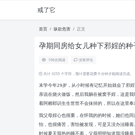
戒了它
首页
纵欲危害
正文
孕期同房给女儿种下邪婬的种子
106
次阅读
没有评论
共计 3255 个字符，预计需要花费 9 分钟才能阅读完成。
末学今年29岁，从小时候有记忆开始就会了邪
亲说在烧火做饭，然后我躺在被窝手婬，这是我
着阿赖耶识生生世世不会抹掉的，所以在这里奉
我父母婬心也很重，在怀我的的时候，她们也同
怕，也很痛苦，害怕被发现，可是又没办法睡着
时候夏天我热的睡不着，父母明明知道我没睡着