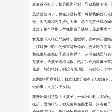
就变得不好了，都是因为邪婬，导致脑髓下流，
虽然我信佛了，也在念经持咒，可是我的婬心依
爱。因为我和先生婬心太重，感召的孩子婬心同
度过了整个孕期，孕晚期孩子缺氧，最后手术产
女儿生下来很庄严慈祥，很聪明，这时候还很纯
手婬对腹中胎儿的伤害是致命的，会让胞衣变厚
和先生从生完孩子就分房睡了，从不在她面前表
育孩子，给孩子培植福报。然后我开始教孩子落
然后一切都很好，她没有表现出一点婬心，非常
直到她4周岁开始，我发现她开始有了细微变化
做的事，只是我没发现。
我开始特别特别关注孩子，一天24小时，我的
抓药，因为排队，她无聊趴在那里看，穿着裙子
给她讲了因果，告诉她这样子不对，然后给她讲