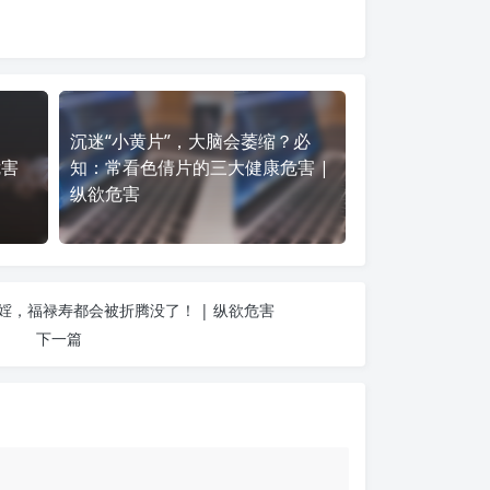
沉迷“小黄片”，大脑会萎缩？必
危害
知：常看色倩片的三大健康危害 |
纵欲危害
婬，福禄寿都会被折腾没了！ | 纵欲危害
下一篇