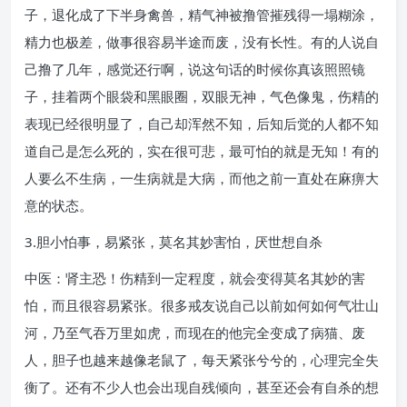
子，退化成了下半身禽兽，精气神被撸管摧残得一塌糊涂，
精力也极差，做事很容易半途而废，没有长性。有的人说自
己撸了几年，感觉还行啊，说这句话的时候你真该照照镜
子，挂着两个眼袋和黑眼圈，双眼无神，气色像鬼，伤精的
表现已经很明显了，自己却浑然不知，后知后觉的人都不知
道自己是怎么死的，实在很可悲，最可怕的就是无知！有的
人要么不生病，一生病就是大病，而他之前一直处在麻痹大
意的状态。
3.胆小怕事，易紧张，莫名其妙害怕，厌世想自杀
中医：肾主恐！伤精到一定程度，就会变得莫名其妙的害
怕，而且很容易紧张。很多戒友说自己以前如何如何气壮山
河，乃至气吞万里如虎，而现在的他完全变成了病猫、废
人，胆子也越来越像老鼠了，每天紧张兮兮的，心理完全失
衡了。还有不少人也会出现自残倾向，甚至还会有自杀的想