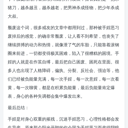
猪刀，越杀越丑，越杀越老，把男神杀成怪物，把少年杀成
大叔。
颓废这个词，很多戒友的文章中都用到过，那种被手婬恶习
废掉后的感觉，的确非常颓废，让人看不到希望，也丧失了
继续拼搏的动力和热情，就像泄了气的车胎，只能靠着滚钢
圈来前进，一切都变得极其困难，陷入了很糟糕的困境。手
婬的人就是在作茧自缚，最后把自己困废、困死在里面。很
多人也出现了人格障碍，偏执、分裂、反社会、强迫等，他
们已经被负能量充满，每一次手婬，每一次意婬，每一次看
黄，每一次聊黄，都是在积累负能量，最后负能量肯定爆
表，身心的各种失调都会集中爆发出来。
最后总结：
手婬是对身心双重的摧残，沉迷手婬恶习，心理性格都会发
生异变，原来那个阳光开朗的你会因为手婬恶习而变得阴暗