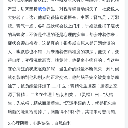
圾很低劣的能量状态。有些戒友本来有对视障碍，社恐也很
严重，后来坚持
戒色
养生，对视障碍自动消失了，社恐也大
大好转了，这让他感到很惊喜很振奋。中医：肾气足，万邪
熄。肾气一虚，各种症状就会找上门来，手婬就像捅了症状
的马蜂窝，不管是生理的还是心理的疾病，都会冲着你来，
症状会袭击撸者，这是真的！很多戒友原来是开朗健谈的
人，幽默感也不错，后来随着伤精程度的加深，他变了，变
得自闭，变得沉默寡言。找黄时，他是丧心病狂的，当这种
丧心病狂的状态逐渐加深，当生命的能量不断流失，到时候
就会影响到他和别人的正常交流，他的脑子完全被黄毒给腐
蚀了，被负能量撑爆了……中医：肾精化生脑髓！脑髓之充
源于肾精， 二者在生理上密切相关，《灵枢》曰：“人始
生，先成精，精成而脑髓生。”沉迷手婬的人，就是把化生
脑髓的能量给射掉了，脑髓得不到补养，其结果可想而知。
5.心理阴暗，心胸狭隘，自私自利