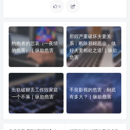
0
邪婬严重破坏夫妻关
约炮者的悲哀（一夜情
系；断除邪婬恶业，做
的危害） | 纵欲危害
好夫妻相处之道! | 纵欲
危害
出轨破财丢工作毁家庭
不良影视的危害，到底
一个不落 | 纵欲危害
有多大？ | 纵欲危害