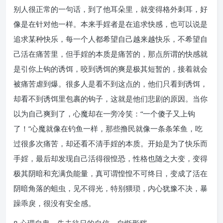
别人很正常的一句话，到了他耳朵里，就变得格外刺耳，好
像是在针对他一样。本来手婬者是在追求快感，也可以说是
追求某种快乐，每一个人都希望自己越来越快乐，不希望自
己活在痛苦里，但手婬的本质是痛苦的，那点所谓的快感就
是引你上钩的诱饵，咬到诱饵的爽是极其短暂的，接着就会
被痛苦虐到爆。很多人是看不到这点的，他们只看到诱饵，
却看不到诱饵里包裹的钩子，这就是他们悲剧的原因。当你
以为自己爽到了，心魔却在一旁冷笑：“一个傻子又上钩
了！”心魔就像在钓鱼一样，那些撸民就像一条条笨鱼，吃
过很多次痛苦，却还看不清手婬的本质。开始是为了快乐而
手婬，最后却发现自己活得很惶恐，性格也随之大变，变得
极其阴暗和充满负能量，真可谓惶惶不可终日，变成了活在
阴暗角落的蛆虫，见不得光，特别猥琐，内心犹豫不决，暴
躁乖戾，很没有安全感。