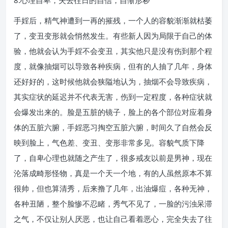
8.心理自卑，失去往日的自信，自惭形秽
手婬后，精气神遭到一再的摧残，一个人的容貌渐渐就枯萎
了，变丑变形就会悄然发生。有些新人因为局限于自己的体
验，他就会认为手婬不会变丑，其实他只是没有伤到那个程
度，就像抽烟可以导致各种疾病，但有的人抽了几年，身体
还好好的，这时候他就会狭隘地认为，抽烟不会导致疾病，
其实症状的延迟并不代表无害，伤到一定程度，各种症状就
会爆发出来的。脸是五脏的镜子，脸上的各个部位对应着身
体的五脏六腑，手婬恶习掏空五脏六腑，时间久了自然会反
映到脸上，气色差、变丑、变形非常多见。容貌气质下降
了，自卑心理也就随之产生了，很多戒友以前是男神，现在
沦落成畸形怪物，真是一个天一个地，有的人虽然原本不算
很帅，但也算清秀，后来撸了几年，出油爆痘，各种无神，
各种丑陋，整个脸惨不忍睹，秀气不见了，一脸的污浊呆滞
之气，不仅让别人厌恶，也让自己看着恶心，完全失去了往