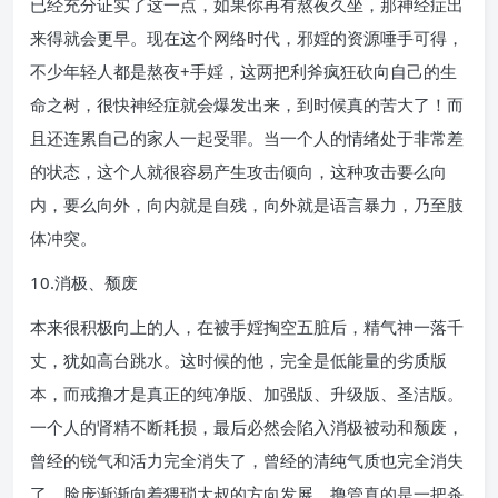
已经充分证实了这一点，如果你再有熬夜久坐，那神经症出
来得就会更早。现在这个网络时代，邪婬的资源唾手可得，
不少年轻人都是熬夜+手婬，这两把利斧疯狂砍向自己的生
命之树，很快神经症就会爆发出来，到时候真的苦大了！而
且还连累自己的家人一起受罪。当一个人的情绪处于非常差
的状态，这个人就很容易产生攻击倾向，这种攻击要么向
内，要么向外，向内就是自残，向外就是语言暴力，乃至肢
体冲突。
10.消极、颓废
本来很积极向上的人，在被手婬掏空五脏后，精气神一落千
丈，犹如高台跳水。这时候的他，完全是低能量的劣质版
本，而戒撸才是真正的纯净版、加强版、升级版、圣洁版。
一个人的肾精不断耗损，最后必然会陷入消极被动和颓废，
曾经的锐气和活力完全消失了，曾经的清纯气质也完全消失
了，脸庞渐渐向着猥琐大叔的方向发展，撸管真的是一把杀