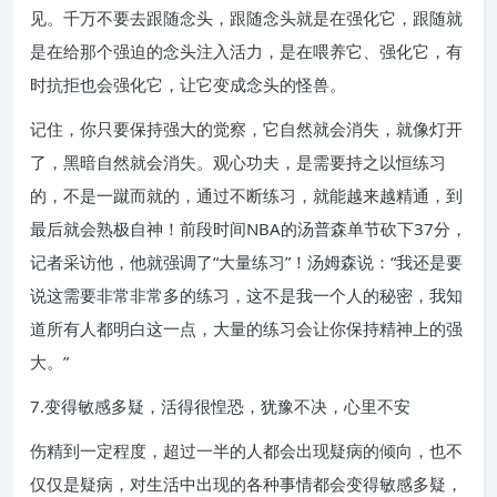
见。千万不要去跟随念头，跟随念头就是在强化它，跟随就
是在给那个强迫的念头注入活力，是在喂养它、强化它，有
时抗拒也会强化它，让它变成念头的怪兽。
记住，你只要保持强大的觉察，它自然就会消失，就像灯开
了，黑暗自然就会消失。观心功夫，是需要持之以恒练习
的，不是一蹴而就的，通过不断练习，就能越来越精通，到
最后就会熟极自神！前段时间NBA的汤普森单节砍下37分，
记者采访他，他就强调了“大量练习”！汤姆森说：“我还是要
说这需要非常非常多的练习，这不是我一个人的秘密，我知
道所有人都明白这一点，大量的练习会让你保持精神上的强
大。”
7.变得敏感多疑，活得很惶恐，犹豫不决，心里不安
伤精到一定程度，超过一半的人都会出现疑病的倾向，也不
仅仅是疑病，对生活中出现的各种事情都会变得敏感多疑，