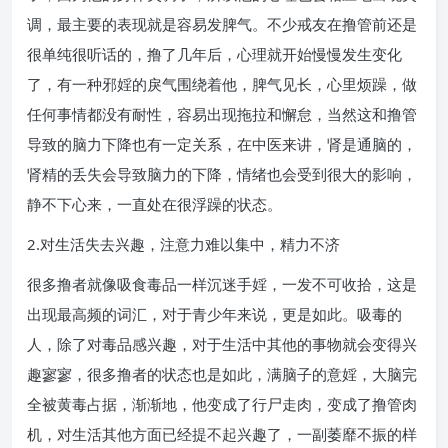
调，最主要的表现就是容易发脾气。不少戒友在撸管前还是
很单纯很听话的，撸了几年后，心理就开始慢慢发生变化
了，有一种邪婬的戾气围绕着他，脾气见长，心里烦躁，做
任何事情都没有耐性，容易出现拖拉和懈怠，当然这和撸管
导致的脑力下降也有一定关系，在中医来讲，肾是通脑的，
肾精的丢失会导致脑力的下降，情绪也会受到很大的影响，
静不下心来，一直处在很浮躁的状态。
2.对生活失去兴趣，注意力难以集中，精力不济
很多撸者就像吸食毒品一样沉迷手婬，一发不可收拾，这是
出现最高频的词汇，对于青少年来说，更是如此。吸毒的
人，除了对毒品感兴趣，对于生活中其他的事物就会变得兴
趣寥寥，很多撸者的状态也是如此，满脑子的意婬，大脑完
全被黄毒占据，渐渐地，他变成了行尸走肉，变成了撸管肉
机，对生活其他方面已经提不起兴趣了，一副萎靡不振的样