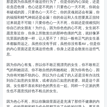
那是因为你虽然不做这些行为了，但是你的内心深处，还是
在贪恋色倩，色心还是不死的！只要色心一天不死，你就会
有破戒的因，只要色心一天不亡，你的灵魂就还会有漏，你
的福报和精气神就还是会漏！你的命运和人生想要真正扭转
过来就是不可能！只要你色心一天不死，你就还是很难找到
你自己的女朋友！为什么，因为你色色的心不死，女生就不
愿意靠近你，你身上所散发出的那种色倩的气息，就好像茅
坑里面的粪便一样，让人受不了！所以一般有正气的女生基
本都躲而远之。虽然你没有手婬，虽然你没有看AV
，
但是你
的内心里面还是充满这些色倩，你身上还是会散发出这些气
息。
因为你内心有鬼，所以你不敢正视漂亮的女生，你不敢有正
气的和她说话。你不敢自然的和她相处，因为你有色心，因
为你有对她不轨的心。所以为什么戒了的人还是没有办法找
到自己如意的女朋友，或者说自己如意的老婆。就是这个原
因。女生都不喜欢和好色的男生在一起。同样一个正派的男
生也不愿意找好色不检点的女生。
因为色心不死，所以你脑袋里面还是充满了那些不健康的内
容。你的思想和精力也全部都花在了女性的问题上，要不是