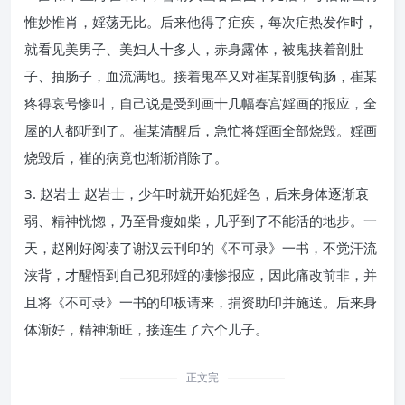
惟妙惟肖，婬荡无比。后来他得了疟疾，每次疟热发作时，
就看见美男子、美妇人十多人，赤身露体，被鬼挟着剖肚
子、抽肠子，血流满地。接着鬼卒又对崔某剖腹钩肠，崔某
疼得哀号惨叫，自己说是受到画十几幅春宫婬画的报应，全
屋的人都听到了。崔某清醒后，急忙将婬画全部烧毁。婬画
烧毁后，崔的病竟也渐渐消除了。
3. 赵岩士 赵岩士，少年时就开始犯婬色，后来身体逐渐衰
弱、精神恍惚，乃至骨瘦如柴，几乎到了不能活的地步。一
天，赵刚好阅读了谢汉云刊印的《不可录》一书，不觉汗流
浃背，才醒悟到自己犯邪婬的凄惨报应，因此痛改前非，并
且将《不可录》一书的印板请来，捐资助印并施送。后来身
体渐好，精神渐旺，接连生了六个儿子。
正文完