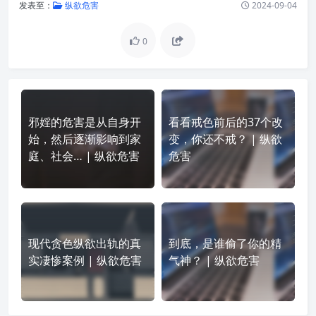
发表至：
纵欲危害
2024-09-04
0
邪婬的危害是从自身开
看看戒色前后的37个改
始，然后逐渐影响到家
变，你还不戒？ | 纵欲
庭、社会… | 纵欲危害
危害
现代贪色纵欲出轨的真
到底，是谁偷了你的精
实凄惨案例 | 纵欲危害
气神？ | 纵欲危害