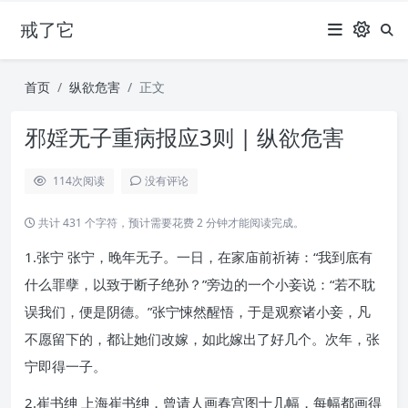
戒了它
首页
纵欲危害
正文
邪婬无子重病报应3则 | 纵欲危害
114
次阅读
没有评论
共计 431 个字符，预计需要花费 2 分钟才能阅读完成。
1.张宁 张宁，晚年无子。一日，在家庙前祈祷：“我到底有
什么罪孽，以致于断子绝孙？”旁边的一个小妾说：“若不耽
误我们，便是阴德。”张宁悚然醒悟，于是观察诸小妾，凡
不愿留下的，都让她们改嫁，如此嫁出了好几个。次年，张
宁即得一子。
2.崔书绅 上海崔书绅，曾请人画春宫图十几幅，每幅都画得