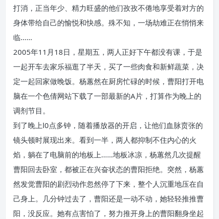
打消，正当年少、精力旺盛的他们孜孜不倦地享受着对方的
身体带给自己的愉悦和快感。殊不知，一场劫难正在悄悄来
临……
2005年11月18日，星期五，两人正好下午都没有课，于是
一起开车去家乐福逛了半天，买了一些肉食和新鲜蔬菜，决
定一起回家做晚饭。杨蕙然在厨房忙碌的时候，曹阳打开电
脑在一个色倩网站下载了一部最新的A片，打算作为晚上的
调剂节目。
到了晚上l0点多钟，随着播放器的开启，让他们血脉贲张的
镜头顿时展现出来。看到一半，两人都抑制不住内心的火
焰，躺在了电脑前的地板上……地板冰凉，杨蕙然几次提醒
曹阳回去卧室，都被正在兴奋状态的曹阳拒绝。突然，杨蕙
然发觉曹阳的剧烈动作忽然停了下来，整个人沉重地压在自
己身上。几分钟过去了，曹阳还是一动不动，她轻轻推推曹
阳，没反应。她有点害怕了，努力推开身上的曹阳翻身坐起