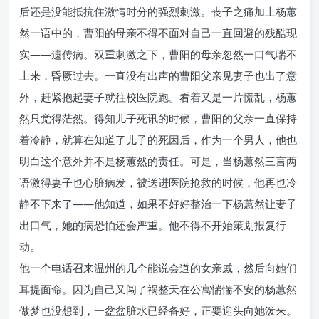
后还是没能抵抗住激情时分的强烈刺激。丧子之痛加上杨蕙
然一语中的，曹阳的母亲不得不面对自己一直回避的残酷现
实——遗传病。双重刺激之下，曹阳的母亲忽然一口气喘不
上来，昏厥过去。一直没有出声的曹阳父亲见妻子也出了意
外，赶紧抱起妻子就往校医院跑。看着又是一片慌乱，杨蕙
然只觉得茫然。得知儿子死讯的时候，曹阳的父亲一直保持
着冷静，就算在知道了儿子的死因后，作为一个男人，他也
明白这个意外并不是杨蕙然的责任。可是，当杨蕙然三言两
语激得妻子也心脏病发，被送进医院抢救的时候，他再也冷
静不下来了——他知道，如果不好好整治一下杨蕙然让妻子
出口气，她的病恐怕还会严重。他不得不开始策划报复行
动。
他一个电话召来温州的几个能说会道的女亲戚，然后向她们
耳提面命。因为自己又闯了祸整天在公寓惴惴不安的杨蕙然
做梦也没想到，一盆盆脏水已经备好，正要迎头向她泼来。