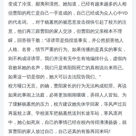
变成了冷漠、鄙夷和漠然。她知道，已经有越来越多的人相
信曹阳的死亡是自己一手造成的，自己已经成为众人心中YD
的代名词。，对于杨蕙然的被恶意攻击很快引起了校方的注
意，他们再三跟曹阳的家人交涉，但曹阳的父亲根本不理
睬，回答很干脆：“诽谤罪是指捏造事实，并公然损害他人
人格、名誉，情节严重的行为。如果传播的是真实的事实，
则不构成诽谤罪。我们并没有无中生有地编排什么，虚假内
容败坏她的名声，我们只是将阳阳死亡的真相说出来而已。
如果这一切是假的，她大可以去法院告我们。”
校方哑口无言。的确，曹阳家长的行为无法构成犯罪。再说
如果此事闹上法庭，必将更加闹闹嚷嚷，弄得人人皆知。为
了缓解杨蕙然的压力，校方建议她先休学回家，等风声过后
再返校上课。学校派车把杨蕙然送到长途车站，寒风凛冽
中，她心如死灰，自己的事情已经在校内传得沸沸扬扬，就
算曹阳的家人放过自己，自己还真的有脸再回来吗?