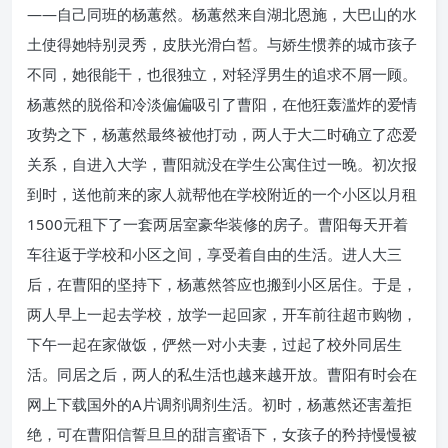
——自己同班的杨蕙然。杨蕙然来自湖北恩施，大巴山的水
土使得她特别灵秀，皮肤光滑白皙。与娇生惯养的城市孩子
不同，她很能干，也很独立，对轻浮男生的追求不屑一顾。
杨蕙然的脱俗和冷淡偏偏吸引了曹阳，在他狂轰滥炸的爱情
攻势之下，杨蕙然最终被他打动，两人于大二时确立了恋爱
关系，自进入大学，曹阳就没在学生公寓住过一晚。初次报
到时，送他前来的家人就帮他在学校附近的一个小区以月租
1500元租下了一套两居室豪华装修的房子。曹阳每天开着
车往返于学校和小区之间，享受着自由的生活。进人大三
后，在曹阳的坚持下，杨蕙然答应也搬到小区居住。于是，
两人早上一起去学校，放学一起回家，开车前往超市购物，
下午一起在家做饭，俨然一对小夫妻，过起了校外同居生
活。同居之后，两人的私生活也越来越开放。曹阳有时会在
网上下载国外的A片调剂调剂生活。初时，杨蕙然还害羞拒
绝，可在曹阳信誓旦旦的甜言蜜语下，女孩子的矜持慢慢被