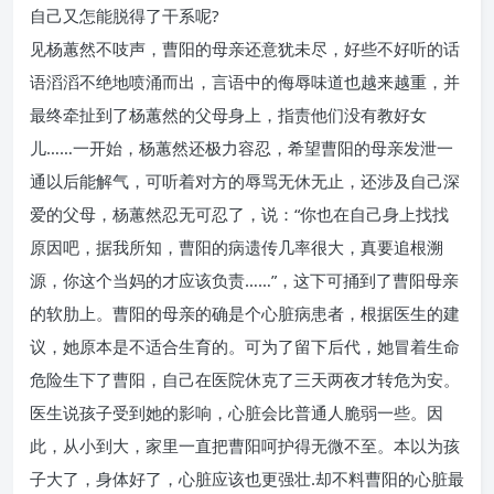
自己又怎能脱得了干系呢?
见杨蕙然不吱声，曹阳的母亲还意犹未尽，好些不好听的话
语滔滔不绝地喷涌而出，言语中的侮辱味道也越来越重，并
最终牵扯到了杨蕙然的父母身上，指责他们没有教好女
儿……一开始，杨蕙然还极力容忍，希望曹阳的母亲发泄一
通以后能解气，可听着对方的辱骂无休无止，还涉及自己深
爱的父母，杨蕙然忍无可忍了，说：“你也在自己身上找找
原因吧，据我所知，曹阳的病遗传几率很大，真要追根溯
源，你这个当妈的才应该负责……”，这下可捅到了曹阳母亲
的软肋上。曹阳的母亲的确是个心脏病患者，根据医生的建
议，她原本是不适合生育的。可为了留下后代，她冒着生命
危险生下了曹阳，自己在医院休克了三天两夜才转危为安。
医生说孩子受到她的影响，心脏会比普通人脆弱一些。因
此，从小到大，家里一直把曹阳呵护得无微不至。本以为孩
子大了，身体好了，心脏应该也更强壮.却不料曹阳的心脏最