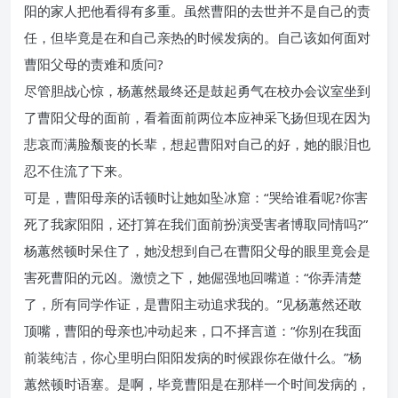
阳的家人把他看得有多重。虽然曹阳的去世并不是自己的责
任，但毕竟是在和自己亲热的时候发病的。自己该如何面对
曹阳父母的责难和质问?
尽管胆战心惊，杨蕙然最终还是鼓起勇气在校办会议室坐到
了曹阳父母的面前，看着面前两位本应神采飞扬但现在因为
悲哀而满脸颓丧的长辈，想起曹阳对自己的好，她的眼泪也
忍不住流了下来。
可是，曹阳母亲的话顿时让她如坠冰窟：“哭给谁看呢?你害
死了我家阳阳，还打算在我们面前扮演受害者博取同情吗?”
杨蕙然顿时呆住了，她没想到自己在曹阳父母的眼里竟会是
害死曹阳的元凶。激愤之下，她倔强地回嘴道：“你弄清楚
了，所有同学作证，是曹阳主动追求我的。”见杨蕙然还敢
顶嘴，曹阳的母亲也冲动起来，口不择言道：“你别在我面
前装纯洁，你心里明白阳阳发病的时候跟你在做什么。”杨
蕙然顿时语塞。是啊，毕竟曹阳是在那样一个时间发病的，