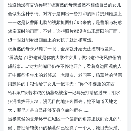
难道她没有告诉你吗?”杨蕙然的母亲当然不相信自己的女儿
会做出这种事情。对方于是掏出一沓打印的照片扔到她脸上
——这是从曹阳电脑的视频抓图打印出来的，是曹阳与杨蕙
然亲昵时的画面，不过，这些照片都没有出现曹阳的正面，
但一眼就能看出画面上的女孩子就是杨蕙然。
杨蕙然的母亲只瞟了一眼，全身就开始无法控制地发抖。
“看清楚了吧?这就是你的大学生女儿，做出这种伤风败俗的
龌龊事……”对方的嘴巴仍在不停地开合，看着身边围观的人
群中那些多年来的老邻居、老朋友、老同事，杨蕙然的母亲
用颤抖的手狠命给了女儿一记耳光：“你个不要脸的东西，
给我滚!”呆若木鸡的杨蕙然被这一记耳光打清醒过来，泪水
狂涌着拨开人墙，漫无目的地狂奔而去，她不知道天地之
大，哪里才是自己能够安身立命的所在……
当杨蕙然的父亲终于在城区一个偏僻的角落里找到女儿的时
候，曾经清纯美丽的杨蕙然已经换了一个人，她目光呆滞、