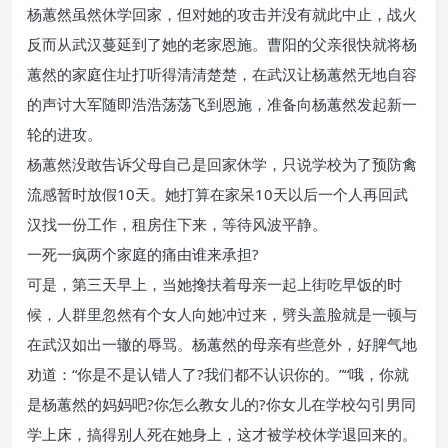
杨蕙然虽然休学回家，但对她的攻击并没有就此中止，战火
反而从武汉蔓延到了她的老家恩施。曹阳的父亲很快就将杨
蕙然的家庭住址打听得清清楚楚，在武汉让杨蕙然无地自容
的声讨大军随即浩浩荡荡飞到恩施，准备向杨蕙然发起新一
轮的进攻。
杨蕙然没敢告诉父母自己是回家休学，只说学校为了预防禽
流感暂时放假10天。她打算在家呆10天以后一个人再回武
汉找一份工作，租房住下来，等待风波平静。
一死一疯两个家庭的痛由谁来承担?
可是，第三天早上，当她搀扶着母亲一起上街吃早饭的时
候，人群里忽然有个女人向她冲过来，劈头盖脸就是一顿与
在武汉如出一辙的辱骂。杨蕙然的母亲有些意外，好脾气地
劝道：“你是不是认错人了?我们都不认识你的。”“哦，你就
是杨蕙然的妈妈吧?你怎么教女儿的?你女儿在学校勾引男同
学上床，搞得别人死在她身上，这才被学校休学退回来的。