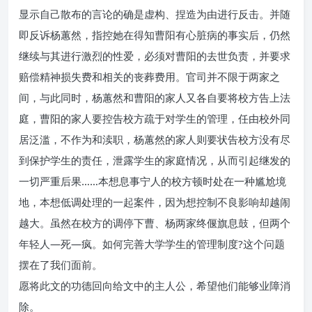
显示自己散布的言论的确是虚构、捏造为由进行反击。并随
即反诉杨蕙然，指控她在得知曹阳有心脏病的事实后，仍然
继续与其进行激烈的性爱，必须对曹阳的去世负责，并要求
赔偿精神损失费和相关的丧葬费用。官司并不限于两家之
间，与此同时，杨蕙然和曹阳的家人又各自要将校方告上法
庭，曹阳的家人要控告校方疏于对学生的管理，任由校外同
居泛滥，不作为和渎职，杨蕙然的家人则要状告校方没有尽
到保护学生的责任，泄露学生的家庭情况，从而引起继发的
一切严重后果……本想息事宁人的校方顿时处在一种尴尬境
地，本想低调处理的一起案件，因为想控制不良影响却越闹
越大。虽然在校方的调停下曹、杨两家终偃旗息鼓，但两个
年轻人—死—疯。如何完善大学学生的管理制度?这个问题
摆在了我们面前。
愿将此文的功德回向给文中的主人公，希望他们能够业障消
除。