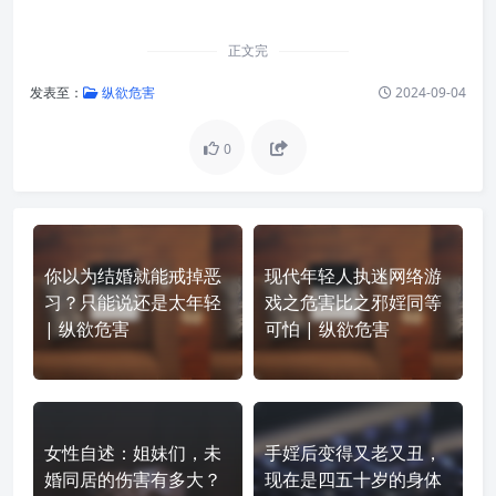
正文完
发表至：
纵欲危害
2024-09-04
0
你以为结婚就能戒掉恶
现代年轻人执迷网络游
习？只能说还是太年轻
戏之危害比之邪婬同等
| 纵欲危害
可怕 | 纵欲危害
女性自述：姐妹们，未
手婬后变得又老又丑，
婚同居的伤害有多大？
现在是四五十岁的身体