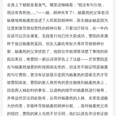
全身上下都散发着臭气。嘴里还喃喃着：“我没有勾引他，
我没有害死他……”——她，精神失常了!，杨蕙然的父母老泪
纵横地将杨蕙然送进了人民医院精神科，医生确诊她是因为
过度刺激导致短暂性的精神分裂，只要治疗得当，在一年内
应该可以完全康复。见报复行动已经大获成功，曹阳的亲属
终于放过杨蕙然返回。但女儿蒙此奇耻大辱并导致精神分
裂，杨蕙然的父亲愤怒了。他前往学校调查清楚了事情的前
因后果后，将曹阳一家以诽谤罪告上了法庭——尽管曹阳是
在与杨蕙然做爱的时候因病去世的，但这并不能证明是杨蕙
然勾引曹阳，更没有证据显示是因为杨蕙然的需索无穷才导
致曹阳病发。曹阳的家人将所有的责任都推到杨蕙然身上，
捏造两人独处时的事实，以虚构的细节对杨蕙然进行侮辱，
并将这些言论四处散布，从而对杨蕙然的人格、名誉造成极
大的伤害，并最终导致杨蕙然精神分裂。，面对杨蕙然父亲
的指控，曹阳的家人当然不甘示弱，他们以原告并没有证据