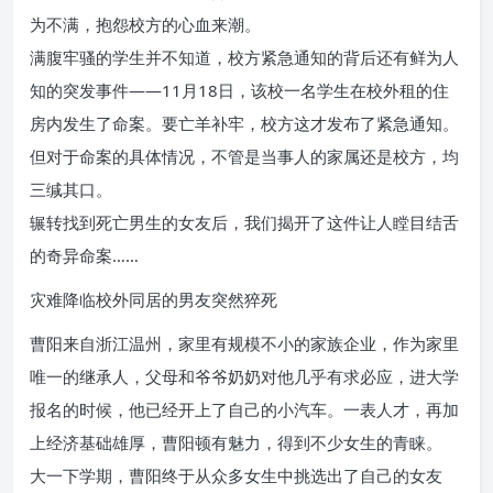
为不满，抱怨校方的心血来潮。
满腹牢骚的学生并不知道，校方紧急通知的背后还有鲜为人
知的突发事件——11月18日，该校一名学生在校外租的住
房内发生了命案。要亡羊补牢，校方这才发布了紧急通知。
但对于命案的具体情况，不管是当事人的家属还是校方，均
三缄其口。
辗转找到死亡男生的女友后，我们揭开了这件让人瞠目结舌
的奇异命案……
灾难降临校外同居的男友突然猝死
曹阳来自浙江温州，家里有规模不小的家族企业，作为家里
唯一的继承人，父母和爷爷奶奶对他几乎有求必应，进大学
报名的时候，他已经开上了自己的小汽车。一表人才，再加
上经济基础雄厚，曹阳顿有魅力，得到不少女生的青睐。
大一下学期，曹阳终于从众多女生中挑选出了自己的女友