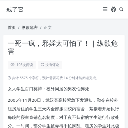
戒了它
首页
纵欲危害
正文
一死一疯，邪婬太可怕了！ | 纵欲危
害
108
次阅读
没有评论
共计 5575 个字符，预计需要花费 14 分钟才能阅读完成。
女大学生百口莫辩：校外同居的男友性猝死
2005年11月20日，武汉某高校紧急下发通知，勒令在校外
租房居住的学生三天内全部搬回校内宿舍，紧接着开始执行
每晚的寝室查铺点名制度，对于夜不归宿的学生进行行政处
分。一时间，部分学生被弄得手忙脚乱。租房的学生对此极