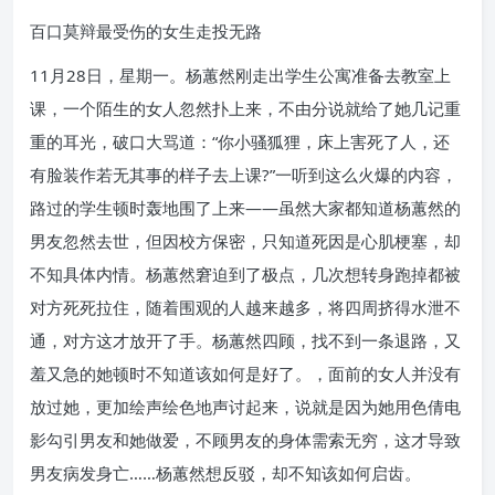
百口莫辩最受伤的女生走投无路
11月28日，星期一。杨蕙然刚走出学生公寓准备去教室上
课，一个陌生的女人忽然扑上来，不由分说就给了她几记重
重的耳光，破口大骂道：“你小骚狐狸，床上害死了人，还
有脸装作若无其事的样子去上课?”一听到这么火爆的内容，
路过的学生顿时轰地围了上来——虽然大家都知道杨蕙然的
男友忽然去世，但因校方保密，只知道死因是心肌梗塞，却
不知具体内情。杨蕙然窘迫到了极点，几次想转身跑掉都被
对方死死拉住，随着围观的人越来越多，将四周挤得水泄不
通，对方这才放开了手。杨蕙然四顾，找不到一条退路，又
羞又急的她顿时不知道该如何是好了。，面前的女人并没有
放过她，更加绘声绘色地声讨起来，说就是因为她用色倩电
影勾引男友和她做爱，不顾男友的身体需索无穷，这才导致
男友病发身亡……杨蕙然想反驳，却不知该如何启齿。