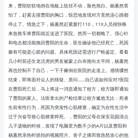
来，曹阳软软地倒在地板上纹丝不动，脸色煞白。杨蕙然害
怕了，赶紧去摸曹阳的胸口，惊恐地发现对方竟然连心跳都
停止了。情急之下，杨蕙然赶紧拨打110，110人员很快唤
来急救车将曹阳就近送进了医院。然而一切都晚了。强心针
和电击都没能挽回曹阳的生命，医生确诊他已经死亡，死因
极有可能是心脏的问题。具体死因还需进行尸检鉴定。看着
几小时前还生龙活虎的男友被蒙上白布推向太平间，杨蕙然
再也控制不了自己，一下子瘫倒在医院的走道上。感情骤然
结束，即将面对众人的猜疑、质问……自己该如何应对?医院
在曹阳死亡后，马上将这一消息通知了校方，校方随即通知
了曹阳的家人。法医拿出的尸检结果让校方尴尬无比：死者
生前有性行为，死因为突发性心肌梗塞，确定为在性生活中
过于兴奋导致心肌梗塞猝死。，曹阳的父母在保安花园清点
儿子遗物的时候，发现了电脑里为数不少的A片以及曹阳和
杨蕙然亲热时抓拍的视频照片。丧子之痛而致急怒攻心的他