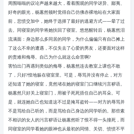
周围嗡嗡的议论声越来越大，看着围观的同学讶异、鄙夷、
好奇的眼光，杨蕙然顿时觉得自己仿佛赤裸地站在大家面
前，悲愤交加中，她终于选择了最好的逃避方式——晕了过
去。同寝室的同学将她扶回了寝室。悠悠醒转后，杨蕙然泪
流满面：身边那么多同居的同学，为什么偏偏只有自己摊上
了这么不幸的遭遇，不仅失去了心爱的男友，还要面对这样
的责难和侮辱。自己为什么就这么命苦啊?
害怕出门再遇到类似的侮辱，杨蕙然连去教室上课也不敢
了，只好?惶地躲在寝室里。可是，辱骂并没有停止，对方
还知道了她的寝室，竟然堵在她的寝室门口继续污言秽语。
杨蕙然只好关上寝室门，用被子死死捂住自己的耳朵。可
是，就连她自己也知道这不过是掩耳盗铃——对方的辱骂并
不是骂给自己听的，而是骂给自己身边的同学听的。那些素
不相识的女人的污言秽语让杨蕙然听了恨不得一头撞死，而
同寝室的同学看她的眼神也从最初的同情、关切、愤愤不平