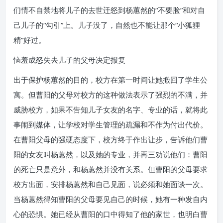
们情不自禁地将儿子的去世迁怒到杨蕙然的“不要脸”和对自
己儿子的“勾引”上。儿子没了，自然也不能让那个“小狐狸
精”好过。
恼羞成怒失去儿子的父母决定报复
出于保护杨蕙然的目的，校方在第一时间让她搬回了学生公
寓。但曹阳的父母对校方的这种做法表示了强烈的不满，并
威胁校方，如果不告知儿子女友的名字、专业的话，就将此
事闹到媒体，让学校对学生管理的疏漏和不作为付出代价。
在曹阳父母的强硬态度下，校方终于作出让步，告诉他们曹
阳的女友叫杨蕙然，以及她的专业，并再三劝说他们：曹阳
的死亡只是意外，和杨蕙然并没有关系。但曹阳的父母要求
校方出面，安排杨蕙然和自己见面，说必须和她面谈一次。
当杨蕙然得知曹阳的父母要见自己的时候，她有一种发自内
心的恐惧。她已经从曹阳的口中得知了他的家世，也明白曹