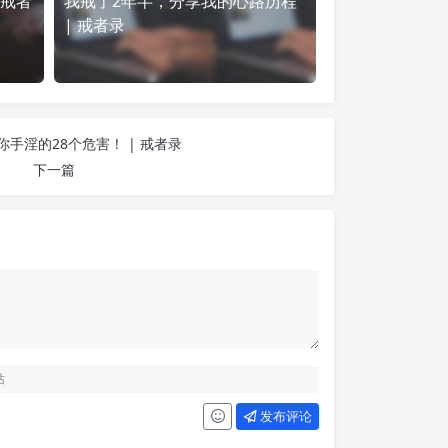
 戒者
我戒了2年半，分享我的心路历程
| 戒者录
手淫的28个危害！ | 戒者录
下一篇
发布评论