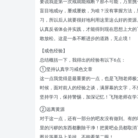
要说我是第一次戒就能戒断？那不可能，万里挑
盲目地戒sy，屡戒屡败，为啥？没有掌握方法
习，所以后人就要很好地利用这里这么好的资源
认真反省体会并实践，才能得到现在思想上大的
敢放松。这是一条不断进步的道路，无止境！
【戒色经验】
总结概括一下，我得出的经验有以下6点：
①坚持认真学习戒色文章
这一点我觉得是最重要的一点，也是飞翔老师极
时候，面对前人的经验之谈，满屏幕的文字，不
坚持学习，保持警惕，加深记忆！飞翔老师在学
②远离黄源
对于这一点，还有一部分的吧友没有做到。有的
里的污秽的东西都删除干净！把黄吧会员都取消
图片等要马上关掉，不能看第二眼！