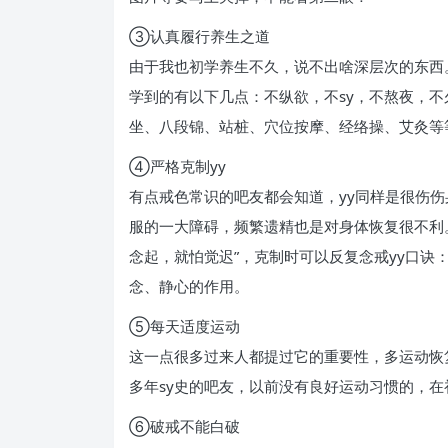
③认真履行养生之道
由于我也初学养生不久，说不出啥深层次的东西
学到的有以下几点：不纵欲，不sy，不熬夜，
坐、八段锦、站桩、穴位按摩、经络操、艾灸等
④严格克制yy
有点戒色常识的吧友都会知道，yy同样是很伤
服的一大障碍，频繁遗精也是对身体恢复很不利。
念起，就怕觉迟”，克制时可以反复念戒yy口诀
念、静心的作用。
⑤每天适度运动
这一点很多过来人都提过它的重要性，多运动恢
多年sy史的吧友，以前没有良好运动习惯的，在
⑥破戒不能白破