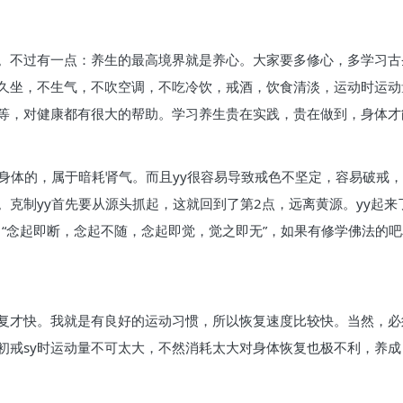
。不过有一点：养生的最高境界就是养心。大家要多修心，多学习古
不久坐，不生气，不吹空调，不吃冷饮，戒酒，饮食清淡，运动时运
等，对健康都有很大的帮助。学习养生贵在实践，贵在做到，身体才
伤身体的，属于暗耗肾气。而且yy很容易导致戒色不坚定，容易破戒
克制yy首先要从源头抓起，这就回到了第2点，远离黄源。yy起来
：“念起即断，念起不随，念起即觉，觉之即无”，如果有修学佛法的
复才快。我就是有良好的运动习惯，所以恢复速度比较快。当然，必
初戒sy时运动量不可太大，不然消耗太大对身体恢复也极不利，养成