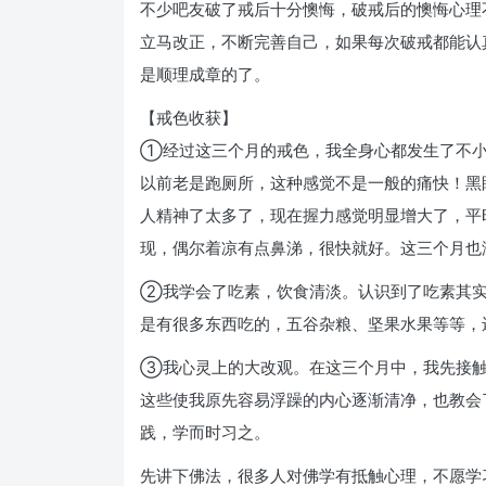
不少吧友破了戒后十分懊悔，破戒后的懊悔心理
立马改正，不断完善自己，如果每次破戒都能认
是顺理成章的了。
【戒色收获】
①经过这三个月的戒色，我全身心都发生了不小
以前老是跑厕所，这种感觉不是一般的痛快！黑
人精神了太多了，现在握力感觉明显增大了，平
现，偶尔着凉有点鼻涕，很快就好。这三个月也
②我学会了吃素，饮食清淡。认识到了吃素其实
是有很多东西吃的，五谷杂粮、坚果水果等等，
③我心灵上的大改观。在这三个月中，我先接触
这些使我原先容易浮躁的内心逐渐清净，也教会
践，学而时习之。
先讲下佛法，很多人对佛学有抵触心理，不愿学