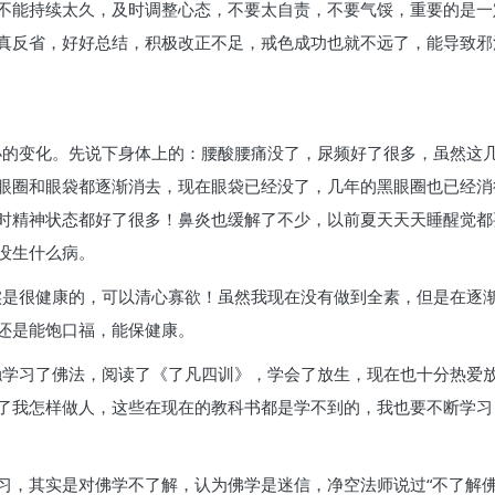
不能持续太久，及时调整心态，不要太自责，不要气馁，重要的是一
真反省，好好总结，积极改正不足，戒色成功也就不远了，能导致邪
的变化。先说下身体上的：腰酸腰痛没了，尿频好了很多，虽然这
眼圈和眼袋都逐渐消去，现在眼袋已经没了，几年的黑眼圈也已经消
时精神状态都好了很多！鼻炎也缓解了不少，以前夏天天天睡醒觉都
没生什么病。
是很健康的，可以清心寡欲！虽然我现在没有做到全素，但是在逐
还是能饱口福，能保健康。
学习了佛法，阅读了《了凡四训》，学会了放生，现在也十分热爱
了我怎样做人，这些在现在的教科书都是学不到的，我也要不断学习
习，其实是对佛学不了解，认为佛学是迷信，净空法师说过“不了解佛