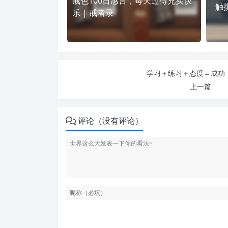
戒色100日感言，每天过得充实快
触
乐 | 戒者录
学习＋练习＋态度＝成功 
上一篇
评论（没有评论）