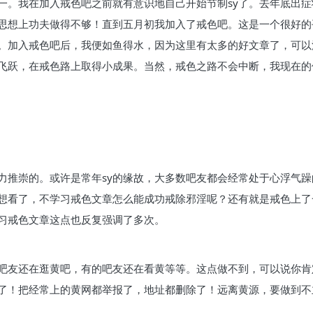
一。我在加入戒色吧之前就有意识地自己开始节制sy了。去年底出症
，思想上功夫做得不够！直到五月初我加入了戒色吧。这是一个很好
。加入戒色吧后，我便如鱼得水，因为这里有太多的好文章了，可以
飞跃，在戒色路上取得小成果。当然，戒色之路不会中断，我现在的
力推崇的。或许是常年sy的缘故，大多数吧友都会经常处于心浮气
想看了，不学习戒色文章怎么能成功戒除邪淫呢？还有就是戒色上了
习戒色文章这点也反复强调了多次。
吧友还在逛黄吧，有的吧友还在看黄等等。这点做不到，可以说你肯
了！把经常上的黄网都举报了，地址都删除了！远离黄源，要做到不