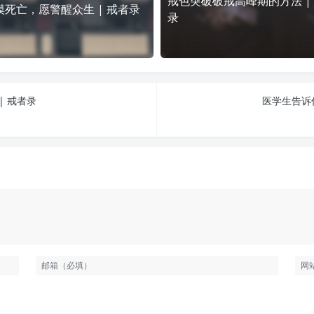
戒色突破破戒高峰期的方法 |
摸死亡，愿警醒众生 | 戒者录
录
| 戒者录
医学生告诉你