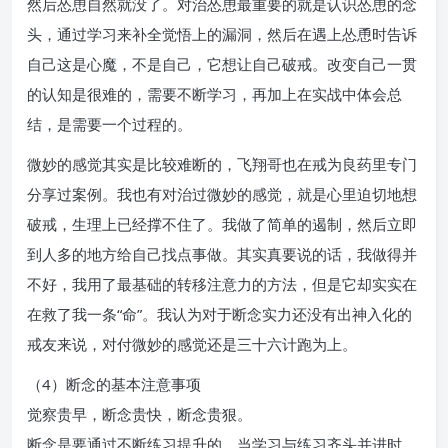
然后怂恿自然就没了。对治怂恿最重要的就是认识怂恿的念
头，通过学习来补全觉悟上的漏洞，然后在遇上怂恿时告诉
自己这是心魔，不是自己，它想让自己破戒。改变自己一贯
的认知是很难的，需要不断学习，再加上在实战中体会总
结，是需要一个过程的。
微妙的感觉其实是比较难断的，飞翔哥也在戒为良药里专门
分享过案例。我也有对治过微妙的感觉，就是心里迫切地想
破戒，生理上已经撑不住了。我做了简单的遏制，然后立即
到人多的地方给自己找点事做。其实真要说的话，我做得并
不好，我用了最基础的转移注意力的方法，但是它却实实在
在救了我一条“命”。我认为对于断念实力还没有出神入化的
戒友来说，对付微妙的感觉还是三十六计跑为上。
（4）断念的基本注意事项
觉察贵早，断念贵快，断念贵狠。
断念是要通过不断练习提升的，当学习与练习齐头并进时，