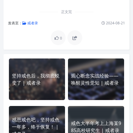
正文完
发表至：
戒者录
2024-08-21
0
坚持戒色后，我彻底蜕
观心断念实战经验——
变了 | 戒者录
唤醒灵性觉知 | 戒者录
感恩戒色吧，坚持戒色
戒色大半年考上上海某9
一年多，终于恢复！ |
85高校研究生 | 戒者录