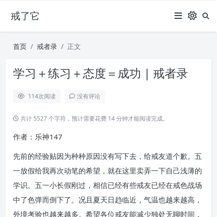
戒了它
首页
戒者录
正文
学习＋练习＋态度＝成功 | 戒者录
114
次阅读
没有评论
共计 5527 个字符，预计需要花费 14 分钟才能阅读完成。
作者：乐神147
先前的经验贴因为种种原因没有写下去，给戒友道个歉。五
一放假给我再次动笔的希望，就在这里卖弄一下自己浅薄的
学识。五一小长假刚过，相信已经有些戒友已经在戒色战场
中了色弹而倒下了。况且夏天日趋临近，气温也越来越高，
外境考验也越来越多。希望各位戒友能减少独处无聊时间，