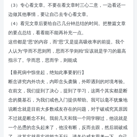
（3）专心看文章。不要在看文章时三心二意，一边看还一
边做其他事情，要让自己去专心看文章。
（4）看完文章后要给自己几分钟总结的时间。把整篇文章
的要点总结，看看能不能再补充一点。
这些都是“思”的内容，而“思”又是提高吸收率的前提。我个
人认为“学而不思则罔，思而不学则殆”应该就是学习的最高
指示了。学而思，思而学，则能成
【垂死病中惊坐起，绝知此事要躬行】
断念讲究内外功夫，内即念头袭脑，外即遇到的对境考验。
在前文，我们提到了决心，提到了学习，这两个其实都是断
念的奠基石，为我们戒色入门提供帮助。我可以毫不犹豫地
说断念就是目前大多数戒友存在的问题，对于破戒究其原因
不过就是断念不利。我前几天和我一个同学聊过，他说就是
一个怂恿的念头起来了，他没有断，反而去跟，然后就破戒
了。这其实就是实战能力不行，请各位戒友思考一下，自己