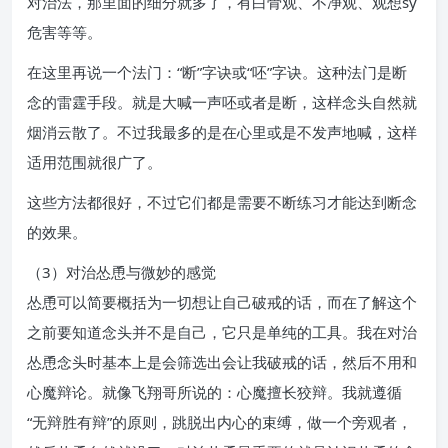
对治法，那里面的细分就多了，有白骨观、不净观、观想sy
危害等等。
在这里再说一个法门：“断”字诀或“呸”字诀。这种法门是断
念的雷霆手段。就是大喊一声呸或者是断，这样念头自然就
烟消云散了。不过我最多的是在心里或是不发声地喊，这样
适用范围就很广了。
这些方法都很好，不过它们都是需要不断练习才能达到断念
的效果。
（3）对治怂恿与微妙的感觉
怂恿可以简要概括为一切想让自己破戒的话，而在了解这个
之前要知道念头并不是自己，它只是单纯的工具。我在对治
怂恿念头时基本上是会筛选出会让我破戒的话，然后不用和
心魔辩论。就像飞翔哥所说的：心魔擅长狡辩。我就遵循
“无辩胜有辩”的原则，跳脱出内心的束缚，做一个旁观者，