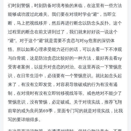
们时刻警惕，时刻防备对境考验的来临，在这里有一些方法
能够成功渡过此难关。我们要在对境时学会“避”，当即立
断，马上把视线移开，然后再进行断念以防念头反扑。这个
过程里的断念在前文讲到过了，我们就来好好说一说这个
“避”。对于这个“避”就是需要不贪恋与对sy危害的深切体
悟。所以如果心理承受能力还行的话，可以去看一下不净观
与白骨观，这是防治贪恋比较好的一种方法，最好再去看sy
受害者案例，以提升对贪恋的对治。在这里再说一下警惕意
识，在日常生活中，必须要有一个警惕意识。就比如念头起
来了，有没有立即发觉，对容易导致破戒的行为有没有遏
制，在对境时有没有立即转移视线等等。戒色绝对不能少了
警惕意识，没有警惕，必定破戒。关于对境实战，推荐飞翔
前辈的戒为良药第69季，里面专门写的就是对境实战，比我
写的要详细得多。