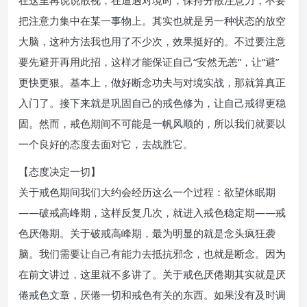
在这里再说说散视，在遭遇对境时，保持分散注意力，不要
把注意力集中在某一事物上。其实也就是另一种状态的放空
大脑，这种方法我也用了不少次，效果挺好的。不过要注意
要先避开再用此招，这样才能保证自己“安然无恙”，让“避”
更快更狠。基本上，做好断念功夫与对境实战，那就算真正
入门了。接下来就是巩固自己的戒色修为，让自己戒得更稳
固。然而，戒色期间不可能是一帆风顺的，所以我们就要以
一个良好的态度去面对它，去战胜它。
【态度决定一切】
关于戒色期间我们大约会经历这么一个过程：欲望休眠期
——破戒高峰期，这样反复几次，就进入戒色稳定期——戒
色厌倦期。关于破戒高峰期，最为明显的就是念头疯狂袭
脑。我们需要让自己有能力去抵抗邪念，也就是断念。因为
在前文讲过，这里就不多讲了。关于戒色厌倦期其实就是厌
倦戒色文章，厌倦一切和戒色有关的东西。如果没有及时调