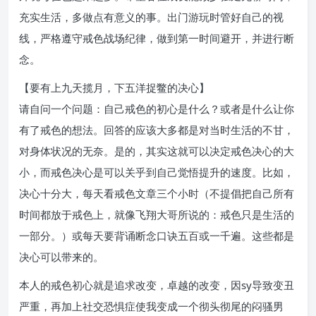
充实生活，多做点有意义的事。出门游玩时管好自己的视
线，严格遵守戒色战场纪律，做到第一时间避开，并进行断
念。
【要有上九天揽月，下五洋捉鳖的决心】
请自问一个问题：自己戒色的初心是什么？或者是什么让你
有了戒色的想法。回答的应该大多都是对当时生活的不甘，
对身体状况的无奈。是的，其实这就可以决定戒色决心的大
小，而戒色决心是可以关乎到自己觉悟提升的速度。比如，
决心十分大，每天看戒色文章三个小时（不提倡把自己所有
时间都放于戒色上，就像飞翔大哥所说的：戒色只是生活的
一部分。）或每天要背诵断念口诀五百或一千遍。这些都是
决心可以带来的。
本人的戒色初心就是追求改变，卓越的改变，因sy导致变丑
严重，再加上社交恐惧症使我变成一个彻头彻尾的闷骚男