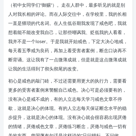
（初中女同学们“御赐”）。走在人群中，最多听见的就是别
人对我长相的评论。而在人际交往中，在学校里，我的长相
一直是猥琐的代名词。在人生低谷期我发现了戒色吧，我就
想着能不能改变我自己，让那些嘲讽我、贬低我的人看看，
我并不是一个loser。于是我就开始戒色，下定大决心地戒，
每天看五季戒为良药，再加上看受害者案例，断念口诀再不
断背诵。这让我有了一点微薄成就，但是就是这点微薄成就
让我的生活得到了彻头彻尾的改变。
初心是戒色的敲门砖，不过还需要用更大的执行力，需要看
更多的受害者案例来警醒自己戒色。决心可是必须要有的，
没有决心是戒不成的，有的人立志每天学习戒色文章不停
歇，这就是决心的体现。有的人立志每天保证断念水平的稳
步提升，这就是决心的体现。没有决心就会很容易出现厌倦
的情绪，厌倦戒色文章，厌倦练习断念，厌倦与戒色一切有
关的东西。曾国藩有句话是这样说的“只问耕耘，不问收