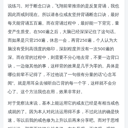
说练习。对于断念口诀，飞翔前辈推崇的是反复背诵，我也
因此而戒到现在。所以请各位戒友坚持背诵断念口诀，最好
每天能背诵五百遍。而在背诵过程中，最好能一下背完，量
变产生质变。在500遍之后，大脑已经深深记住了这句话。
而如果是只背250遍，休息一会，再背250遍，个人认为大
脑没有受到高强度的烙印，深刻程度并没有一次500遍的
深。而在背的过程中，则需要不分心地去背，不要一边背口
诀，一边做其他的事，这样背的效果是几乎为零的。具体是
哪位前辈不记得了，不过他说了一句很有分量的话“心念耳
闻”。就是用耳朵去倾听自己背的每一个字，这样就不会分
心了。这个方法我也在用，效果非常好。
对于觉察法来说，基本上能运用它的戒友已经是有相当戒色
成就的了。因为本人对此法运用得不多，不过此法的确是快
速，等以后我的戒色修为上升以后再来分享吧。而对于思维