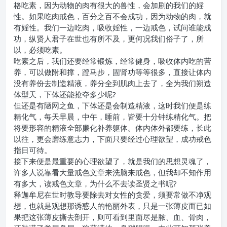
格吃素，因为动物的肉有很大的兽性，会加剧的我们的婬
性。如果吃肉戒色，百分之百不会成功，因为动物的肉，就
有婬性。我们一边吃肉，吸收婬性，一边戒色，试问谁能成
功，纵贤人君子在世也有所不及，更何况我们俗子了，所
以，必须吃素。
吃素之后，我们还要经常锻炼，经常健身，吸收体内吃的营
养，可以做附和撑，蹬马步，固肾功等等很多，直接让体内
没有养份去制造精液，养分全到肌肉上去了，全为我们朔造
体型天，下体还能抢夺多少呢?
但还是有陋网之鱼，下体还是会制造精液，这时我们便是练
精化气，每天早晨，中午，睡前，皆要十分钟练精化气。把
将要形容的精液全部廉化补养躯体。体内体外都要练，长此
以往，更会磨练意志力，下面只要经过心理欲望，成功戒色
指日可待。
接下来便是最重要的心理欲望了，就是我们的思想灵魂了，
许多人说靠看大量戒色文章来洗脑来戒色，但我却不知作用
有多大，读戒色文章，为什么不去读圣贤之书呢?
释迦牟尼在世时教导要除去对女性的贪爱，须要常做不净观
想，也就是观想那诱惑人的艳丽外表，只是一张薄皮而已如
果把这张薄皮撕去剖开，则可看到里面尽是脓、血、骨肉，