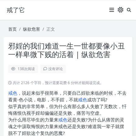
戒了它
首页
纵欲危害
正文
邪婬的我们难道一生一世都要像小丑
一样卑微下贱的活着 | 纵欲危害
138
次阅读
没有评论
共计 2126 个字符，预计需要花费 6 分钟才能阅读完成。
戒色
，说起来似乎很简单，只要自己婬欲来临的时候，不去
看黄-色小说，电影，不手婬，不就
戒色
成功了吗?
似乎真的非常简单，但为什么有那么多人失败了无数次，忏
悔痛恨仇视手婬却偏偏还是失败，痛苦与空虚。
为什么用尽毕生的力量来
戒色
还是失败?为什么从痛苦的灵
魂之中汲取悔恨的力量来戒色还是失败?难道我一辈子就摆
脱不了婬欲这个复仇的恶魔?