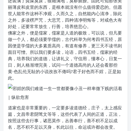
还装满了粪屎臭尿，狼藉满地，臭秽腥臊。由此可知那张美
丽薄皮和皮里的东西，是根本就没有什么值得爱恋的。但愿
世人能常作这种不净观，久而久之，自然能内心清净，除此
之外，多读楞严咒，大悲咒，四种清净明悔等，对戒色大有
好处，还要常常放生，行善，培养慈悲心。
佛家之外，便是儒家，儒家是人道的极致，可以说，但凡要
做一个人，都必须要学儒的，古代科举为何考四书五经，原
因便是学儒的大多素质高尚，有道有修养，更三天不读书则
面目可憎。所以我们要多读，论语，四书五经，儒家的经
典，培养我们的道德，让讲礼义，守信用，懂孝心，日复一
日，则人格渐增完美，试问一个道德高尚的人还会看那些
黄-色乱伦无耻的小说孜孜不倦吗?君子好色而不婬，正是如
此。
道家也是非常重要的，一定要多读道德经，庄子，太上感应
篇，文昌帝君阴骘文等等，这些代表了人间的正道，正法，
按照这些去行事，诸恶莫作，丛善奉行，善不积不足以成
名，恶不积不足以灭身，长此以往，命运或许都会改变。