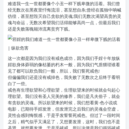
难道我一生一世都要像个小丑一样下贱卑微的活着。我们曾
经无数次在黑夜里忏悔流泪，甚至想自杀;曾经在孤独中呐喊
彷徨，甚至想毁灭自己贪欲的灵魂;我们无数次渴望高贵的灵
魂与命运，无数次希望我们活得能够高尚一点，但最后我们
还是失败落魄颠沛流离贫穷下贱。
这一次都是因为我们没有戒色成功，因为我们手婬十年放纵
婬欲身体孬弱的像枯萎的朽木一般，因为我们气质猥琐谁看
见了都可以欺负我们一般，所以，我们誓死戒色!
但偏偏我们还是没有戒掉色，我失败了无数次之后终于看明
白了一些。
戒色有生理欲望和心理欲望，生理欲望来的时候就会勾起心
理欲望。我们没有圣人完美的修养，我们是凡夫俗子，就会
有贪欲的灵魂。所以欲望来的时候，我们想看黄-色小说或
电影，已期待手婬发泄，但发泄完之后我们的灵魂会空虚，
灵性会感到悔恨感，于是乎发誓誓死戒色。但过了一段时间
之后，精气似乎又满足了，又想要发泄，这时，我们也不是
圣贤，就想要发泄，于是乎破戒，所以这便是我们循环破戒