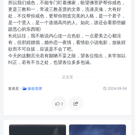
所以我们戒色，不能专门盯着佛家，盼望佛菩萨帮你戒色，
更是三教和一，常读三教圣贤的文章，洗涤灵魂，大有好
处，不仅帮你戒色，更帮你朔造完美的人格，是一个君子，
是一个贤人，是一个道德高尚的人。如此，誰还会看那些龌
蹉恶心的东西呢!
长此以往，我不敢说内心连一点色欲，一点爱美之心都没
有，但邪婬嫖倡，婚外恋一夜情，看情欲小说电影，放纵婬
欲而不可自拔，应该是不会了吧。
今天的这翻言沦若有鄙陋不妥之除，望各位指出，末学加以
纠正，若有不当之处，也望各位多多包涵。
正文完
发表至：
纵欲危害
2024-09-04
0