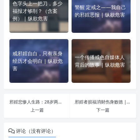
色字头上一把刀，多少
警醒 定戒之——我自己
福报才够削？（含案
的邪婬恶报 | 纵欲危害
例） | 纵欲危害
戒邪婬自白，只有亲身
一个传播戒色自媒体人
经历才会明白 | 纵欲危
背后的故事 | 纵欲危害
害
邪婬悲惨人生路：28岁两眼白内障，唯靠戒色来修补 | 纵欲危害
邪婬者损福消财伤身败德 | 纵欲危害
上一篇
下一篇
评论（没有评论）