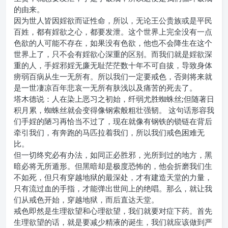
的由来。
因为世人皆因婬欲而证性命，所以，无论王公贵族或是平民
百姓，都有婬欲之心，都要发泄。这个世界上完全没有一点
色欲的人可能不存在，如果没有色欲，他也不会降生在这个
世界上了，只不会有婬欲心深重的区别。而我们就是婬欲深
重的人，手婬邪婬无廉无耻茫茫数十年不可自拔，导致身体
痨弱百病从生一无所有。所以我们一定要戒色，否则将来就
是一世凄凉百年悲哀一无所有肤浅以及痛苦的死去了。
塔木德说：人在染上恶习之初始，纤弱尤胜蜘蛛丝;但随著日
积月累，蜘蛛丝就会变得像钢索般粗壮强韧。 这句话形容我
们手婬的陋习再恰当不过了，现在就像有钢铁的锁链在背后
牵引我们，有奔跑的马匹拉着我们，所以我们戒色困难无
比。
但一切终究必有办法，如同正必胜邪，光所到过的地方，黑
暗必将无所遁形。但黑暗却是极度恐怖的，他会折磨我们生
不如死，但只有穿越地狱的最深处，才有建造天堂的力量，
只有流过血的手指，才能弹出世间上的绝唱。那么，就让我
们从戒色开始，穿越地狱，而后直达天堂。
戒色即然是生理欲望和心理欲望，我们就要对症下药。首先
生理欲望的话，就是要减少精液的诞生，我们就应该做到严