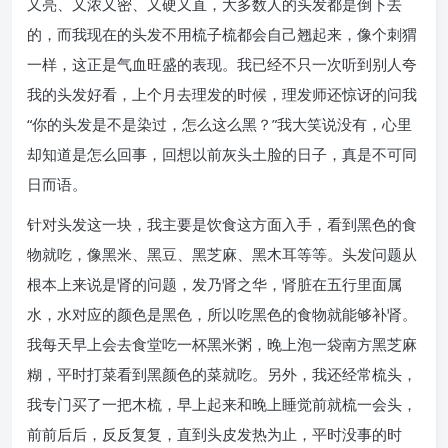
又亮、又浓又密、又硬又直，大多数人的头发都是倒下去
的，而我现在的头发不用梳子梳都会自己翘起来，像个刺猬
一样，这正是气血旺盛的表现。我已经不只一次听到别人夸
我的头发好看，上个月去理发的时候，理发师还惊讶的问我
“你的头发是不是染过，怎么这么黑？”我大笑说没有，心里
却知道是怎么回事，回想以前灰头土脸的日子，真是不可同
日而语。
针对头发这一块，我主要是饮食这方面入手，看到黑色的食
物就吃，像黑米、黑豆、黑芝麻、黑木耳等等。头发问题从
根本上来说是肾的问题，发乃肾之华，肾脏在五行里面属
水，水对应的颜色是黑色，所以吃黑色的食物就能够补肾。
我每天早上会去食堂吃一杯黑米粥，晚上泡一袋南方黑芝麻
糊，平时打菜看到黑颜色的菜就吃。另外，我还经常梳头，
我专门买了一把木梳，早上起来和晚上睡觉前就梳一会头，
前前后后，反反复复，直到头皮发热为止，平时没事的时