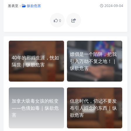
发表至：
纵欲危害
2024-09-04
0
嫖倡是一个陷阱，把我
40年的邪婬生涯，恍如
引入万劫不复之地！ |
隔世 | 纵欲危害
纵欲危害
加拿大吸毒女孩的蜕变
信息时代，切记不要发
——色倩如毒 | 纵欲危
布引人婬念的东西 | 纵
害
欲危害