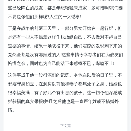
些已经阵亡的战友，都是年纪轻轻未成家，多可惜啊!我们要
不要也像他们那样呢?人生的一大憾事!
于是在战争的前两三天里，一部分男女开始在一起行婬，但
是还有一些人不愿意这样作贱放纵自己，不去做对不起自己
道德的事情。结果一场战役下来，他们震惊的发现剩下来的
竟然全都是没有邪婬过的人!这些事情令幸存者们在为战友们
惋惜之余，同时也为自己能活下来感概不已，唏嘘不止!
这件事成了他一段很深刻的记忆。令他在以后的日子里，不
邪婬守身如玉，在洞房以前他和妻子都属处子之身，婚姻也
很幸福美满，有了好几个有出息的孩子。这一切令他深感戒
婬获福的真实果报!并且之后他也是一直严守婬戒不搞婚外
情。
正文完