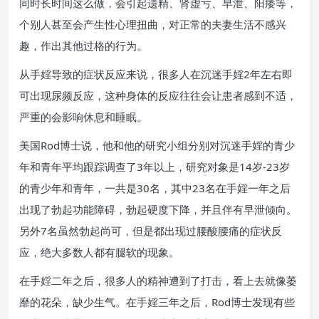
同时长时间这么做，会引起遗精、肾虚亏、早泄、阳痿等，
个别人甚至会产生性心理扭曲，对正常的夫妻生活不感兴
趣，作出其他过格的行为。
从手婬导致的症状反应来说，很多人在沉迷手婬2年左右即
可出现尿频反应，这种身体的反应往往会让患者感到不适，
严重的会影响休息和睡眠。
美国Rod博士说，他和他的研究小组分别对沉迷手婬的青少
年和青年平均跟踪调查了3年以上，研究对象是14岁-23岁
的青少年和青年，一共是30名，其中23名在手婬一年之后
出现了勃起功能障碍，勃起硬度下降，并且伴有早泄倾向。
另外7名虽然勃起尚可，但是都出现过腰酸腰痛的症状反
应，绝大多数人都有腿软的现象。
在手婬二年之后，很多人的精神遭到了打击，看上去就像萎
靡的花朵，缺少生气。在手婬三年之后，Rod博士发现有些