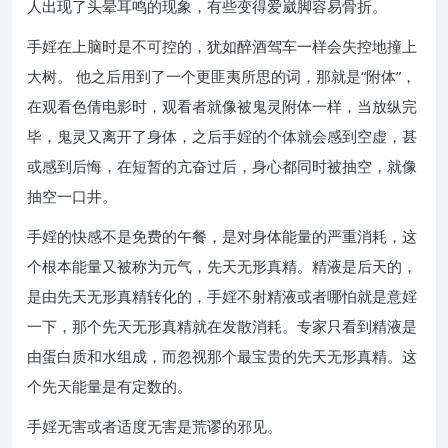
人出现了头晕耳鸣的现象，有些变得爱崴脚容易骨折。
手婬在上脑时是不可控的，犹如醉酒驾车一样会失控地撞上
大树。 他之后用到了一个更匪夷所思的词，那就是“附体”，
在观看色倩电影时，观看者就像被鬼灵附体一样，当放纵完
毕，鬼灵又离开了身体，之后手婬的个体就会感到空虚，甚
或感到后悔，在短暂的亢奋过后，身心都同时被抽空，就像
抽空一口井。
手婬的快感不是免费的午餐，是对身体能量的严重消耗，这
个根本能量又被称为元气，先天无形真精。精液是后天的，
是由先天无形真精转化的，手婬不射精液或者哪怕就是意婬
一下，那个先天无形真精就在发散消耗。专家只看到精液是
由蛋白质和水组成，而忽视那个最宝贵的先天无形真精。这
个先天能量是有定数的。
手婬无害或者适度无害是荒谬的邪见。