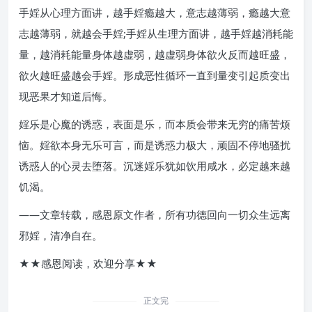
手婬从心理方面讲，越手婬瘾越大，意志越薄弱，瘾越大意
志越薄弱，就越会手婬;手婬从生理方面讲，越手婬越消耗能
量，越消耗能量身体越虚弱，越虚弱身体欲火反而越旺盛，
欲火越旺盛越会手婬。形成恶性循环一直到量变引起质变出
现恶果才知道后悔。
婬乐是心魔的诱惑，表面是乐，而本质会带来无穷的痛苦烦
恼。婬欲本身无乐可言，而是诱惑力极大，顽固不停地骚扰
诱惑人的心灵去堕落。沉迷婬乐犹如饮用咸水，必定越来越
饥渴。
——文章转载，感恩原文作者，所有功德回向一切众生远离
邪婬，清净自在。
★★感恩阅读，欢迎分享★★
正文完