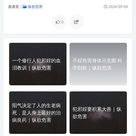
发表至：
纵欲危害
2024-09-04
0
一个修行人犯邪婬的血
手婬危害身体示意图 科
泪教训 | 纵欲危害
学剖析 | 纵欲危害
阳气决定了人的生老病
犯邪婬要积累大善 | 纵
死，是人身上最好的治
欲危害
病良药 | 纵欲危害