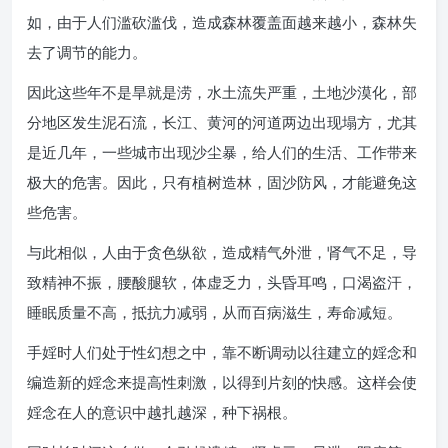
如，由于人们滥砍滥伐，造成森林覆盖面越来越小，森林失
去了调节的能力。
因此这些年不是旱就是涝，水土流失严重，土地沙漠化，部
分地区发生泥石流，长江、黄河的河道两边出现塌方，尤其
是近几年，一些城市出现沙尘暴，给人们的生活、工作带来
极大的危害。因此，只有植树造林，固沙防风，才能避免这
些危害。
与此相似，人由于贪色纵欲，造成精气外泄，肾气不足，导
致精神不振，腰酸腿软，体虚乏力，头昏耳鸣，口渴盗汗，
睡眠质量不高，抵抗力减弱，从而百病滋生，寿命减短。
手婬时人们处于性幻想之中，靠不断调动以往建立的婬念和
编造新的婬念来提高性刺激，以得到片刻的快感。这样会使
婬念在人的意识中越扎越深，种下祸根。