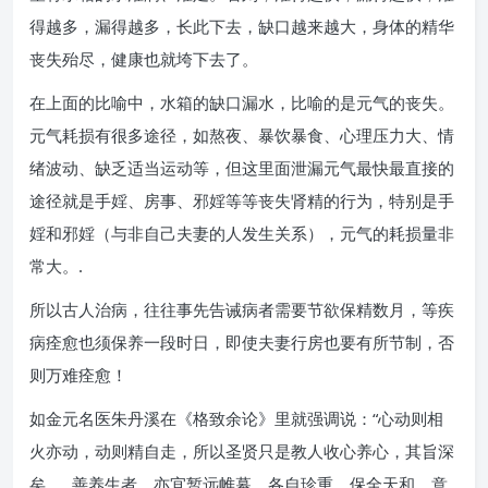
得越多，漏得越多，长此下去，缺口越来越大，身体的精华
丧失殆尽，健康也就垮下去了。
在上面的比喻中，水箱的缺口漏水，比喻的是元气的丧失。
元气耗损有很多途径，如熬夜、暴饮暴食、心理压力大、情
绪波动、缺乏适当运动等，但这里面泄漏元气最快最直接的
途径就是手婬、房事、邪婬等等丧失肾精的行为，特别是手
婬和邪婬（与非自己夫妻的人发生关系），元气的耗损量非
常大。.
所以古人治病，往往事先告诫病者需要节欲保精数月，等疾
病痊愈也须保养一段时日，即使夫妻行房也要有所节制，否
则万难痊愈！
如金元名医朱丹溪在《格致余论》里就强调说：“心动则相
火亦动，动则精自走，所以圣贤只是教人收心养心，其旨深
矣……善养生者，亦宜暂远帷幕，各自珍重，保全天和。意