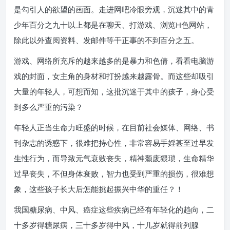
是勾引人的欲望的画面。走进网吧冷眼旁观，沉迷其中的青
少年百分之九十以上都是在聊天、打游戏、浏览H色网站，
除此以外查阅资料、发邮件等干正事的不到百分之五。
游戏、网络所充斥的越来越多的是暴力和色倩，看看电脑游
戏的封面，女主角的身材和打扮越来越露骨。而这些却吸引
大量的年轻人，可想而知，这批沉迷于其中的孩子，身心受
到多么严重的污染？
年轻人正当生命力旺盛的时候，在目前社会媒体、网络、书
刊杂志的诱惑下，很难把持心性，非常容易手婬甚至过早发
生性行为，而导致元气衰败丧失，精神颓废猥琐，生命精华
过早丧失，不但身体衰败，智力也受到严重的损伤，很难想
象，这些孩子长大后怎能挑起振兴中华的重任？！
我国糖尿病、中风、癌症这些疾病已经有年轻化的趋向，二
十多岁得糖尿病，三十多岁得中风，十几岁就得前列腺