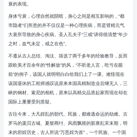
衰的表现。
身体亏衰，心理自然就阴暗，身心之间是相互影响的，“都
市隐者”们所患的并不仅仅是一种心理疾病，而是肾精元气
大衰所导致的身心疾病。圣人孔夫子“三戒”讲得很清楚“年少
之时，血气未定，戒之在色”。
不遵从古人总结、淘汰、筛选了两千多年的经验教导，反而
跟欧美才百余年的“性解放”的风，“不听老人言，吃亏在眼
前”的例子，该国人就明明白白给我们上了一课。难怪现在
该国退休的工程师感叹说原来本国高精制造业后继无人，三
峡的钢材、索尼的相机，原来以高精尖品质起家而现在却在
国际上屡屡受到质疑。
古往今来，大凡婬乱的朝代、民族，都难逃命运的劫难。古
罗马的庞贝古城、夏桀商纣、风雨飘摇的脏唐乱宋末期，明
末的邪婬历史，古人所说“万恶婬为首”，一个民族、一个国