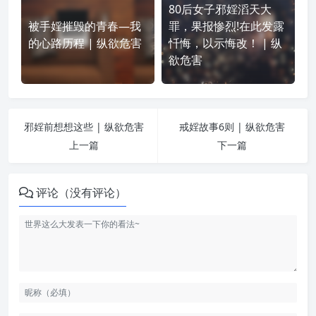
80后女子邪婬滔天大
被手婬摧毁的青春—我
罪，果报惨烈!在此发露
的心路历程 | 纵欲危害
忏悔，以示悔改！ | 纵
欲危害
邪婬前想想这些 | 纵欲危害
戒婬故事6则 | 纵欲危害
上一篇
下一篇
评论（没有评论）