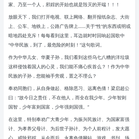
家、乃至一个人，邪婬的开始也就是毁灭的开端！！！
放眼天下，我们打开电视、联上网络、翻开报纸杂志、大街
上、公车、地铁上，公路广告牌上……关于“性”的东西或明或
暗地四处充斥！每每看到这里，耳边就时时回响起国歌中
“中华民族，到了，最危险的时刻！”这句歌词。
作为中华儿女、华夏子孙，我们看到这些乌七八糟的洋垃圾
这样侵蚀着国人的心灵，我们能不痛心疾首么？！作为中华
民族的子孙，您能袖手旁观，置之不理么？
奉劝同胞们，从自身做起、格除恶习、远离色倩！梁启超公
曰：“故今日之责任，不在他人，而全在我少年。少年智则
国智，少年富则国富，少年强则国强。”
在这里，特别奉劝广大青少年，为振兴民族计、为国家富强
计、为孝养父母计、为后世子孙计、为个人前程计，发大愿
心，戒除邪婬。从今而后，永离色倩网站、游戏、书刊、场