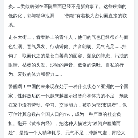
炎……类似病例在医院里面已经不是新鲜事了。这些疾病的
低龄化，都与精华泄漏——“伤精”有着极为密切而直接的联
系。
走在大街上，看看路上的青年人，他们的气色已经很难与面
色红润、意气风发、行动矫健、声音朗朗、元气充足……挂
钩了，取而代之的是苍白萎黄的面容、颓废的神态、污浊的
眼睛、枯萎的头发、沙哑的声音、低俗的谈吐、自私的行
为、衰败的体力和智力……
警醒啊！中国的未来现在处于一种什么状态？亚洲的一个国
家，性解放后的一代越来越显示出智商和体力的不足，颓废
在家中没有劳动、学习、交际能力，被称为“都市隐者”，保
守估计其总数占全国人口的1%，成为一种严重的社会负
担。翻开《黄帝内经》，把这种人描述为“独闭户塞牖而
处”，是指一个人精华耗尽、元气不足，冲脉气虚，胃经大