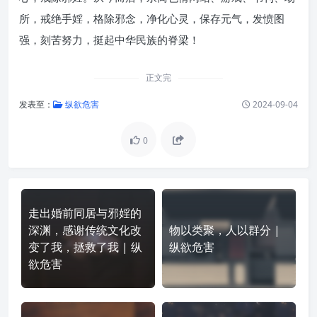
所，戒绝手婬，格除邪念，净化心灵，保存元气，发愤图
强，刻苦努力，挺起中华民族的脊梁！
正文完
发表至：
纵欲危害
2024-09-04
0
走出婚前同居与邪婬的
深渊，感谢传统文化改
物以类聚，人以群分 |
变了我，拯救了我 | 纵
纵欲危害
欲危害