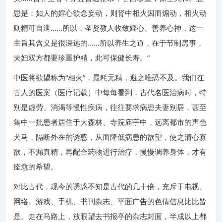
思是：如人的婬心欲念妄动，则肾中相火因而煽动，相火动
则精可自泄……所以，圣贤教人收敛婬心、善养心神，这一
主旨其含义是很深远的……所以养生之道，在于节制房事，
夫妇双方都要珍重护精，此可保健长寿。”
中医将欲望称为“相火”，最耗元精，避之唯恐不及。我们在
古人的医案（医疗记载）中每每看到，古代名医治病时，特
别是虚劳、消渴等慢性疾病，往往要求病患夫妻别居，甚至
集中一批患者居住于大森林、寺院庙宇中，远离都市的声色
犬马，隔断外在的诱惑，从而降低病患的欲望，使之清心寡
欲，不漏真精，再配合药物进行治疗，慢慢调养身体，才有
痊愈的希望。
对比古代，现今的诱惑不知是古代的几十倍，充斥于电视、
网络、游戏、手机、书刊杂志、平面广告的色倩信息比比皆
是。走在马路上，放眼望去书报亭的杂志封面，半成以上都