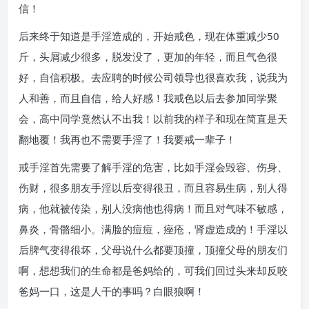
信！
后来终于知道是手淫造成的，开始戒色，现在体重减少50
斤，头屑减少很多，脱发没了，更加的年轻，而且气色很
好，自信积极。去应聘的时候公司领导也很喜欢我，说我为
人和善，而且自信，给人好感！我戒色以后去参加同学聚
会，高中同学竟然认不出我！以前我的样子和现在简直是天
翻地覆！我再也不需要手淫了！我要戒一辈子！
戒手淫首先需要了解手淫的危害，比如手淫会毁容、伤身、
伤财，很多朋友手淫以后变得很丑，而且容易生病，别人得
病，他就被传染，别人没病他也得病！而且对气味不敏感，
鼻炎，骨骼细小。满脸的痘痘，痤疮，肾虚造成的！手淫以
后脾气变得很坏，父母说什么都要顶撞，顶撞父母的朋友们
啊，想想我们的生命都是爸妈给的，可我们回过头来却反咬
爸妈一口，这是人干的事吗？白眼狼啊！