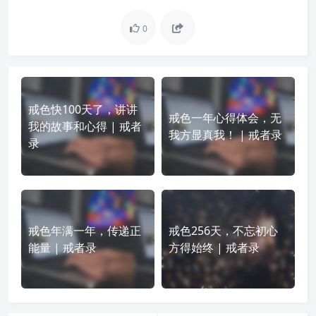
0
戒色快100天了，讲讲
戒色一年心得体会，无
我的故事和心得 | 戒者
我方显真我！ | 戒者录
录
戒色年满一年，传递正
戒色256天，不忘初心
能量 | 戒者录
方得始终 | 戒者录