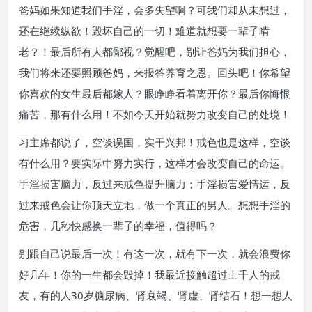
爸妈如果知道我们手淫，会多失望啊？可我们却从未想过，
还在继续纵欲！毁坏自己的一切！难道就想要一辈子啃
老？！最后所有人都鄙视？觉醒吧，别让爸妈为我们担心，
我们将来还要照顾爸妈，来报答养育之恩。回头吧！你希望
你喜欢的女生最后都嫁人？眼睁睁看着离开你？最后你悔恨
痛苦，那有什么用！不如今天开始就努力改变自己的处境！
习主席都说了，空谈误国，实干兴邦！戒色也是这样，空谈
有什么用？要实际中努力实行，这样才会改变自己的命运。
手淫损害脑力，反过来戒色提升脑力；手淫损害爱情运，反
过来戒色会让你顶天立地，做一个真正的男人。想想手淫的
危害，几秒快感换一辈子的幸福，值得吗？
别跟自己说最后一次！有这一次，就有下一次，就会浪费你
好几年！你的一生都会毁掉！我最近接触超过上千人的戒
友，有的人30岁糖尿病、肾衰竭、肾虚、肾结石！想一想人