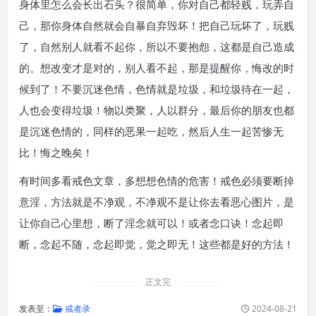
身体里怎么会长出石头？很简单，你对自己都轻贱，玩弄自
己，那你身体自然就会自暴自弃毁坏！把自己玩坏了，玩贱
了，自然别人就看不起你，所以不要抱怨，这都是自己造成
的。想改变才是对的，别人看不起，那是提醒你，悔改的时
候到了！不要沉迷色情，色情就是垃圾，和垃圾待在一起，
人也会变得垃圾！物以类聚，人以群分，最后你的朋友也都
是沉迷色情的，同样的恶果一起吃，然后人生一起苦惨无
比！悔之晚矣！
有时间多看戒色文章，多想想色情的危害！戒色必须要断掉
意淫，方法就是不净观，不净观不是让你去看恶心图片，是
让你自己心里想，断了淫念就可以！或者念口诀！念起即
断，念起不随，念起即觉，觉之即无！这些都是好的方法！
正文完
发表至：
戒者录
2024-08-21