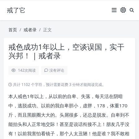
戒了它
首页
戒者录
正文
戒色成功1年以上，空谈误国，实干
兴邦！ | 戒者录
142
次阅读
没有评论
共计 1102 个字符，预计需要花费 3 分钟才能阅读完成。
本人戒色1年以上，从以前的自卑、失落，每天活在阴暗
中，逃脱成功。以前的我自卑胆小，虚胖，178，体重170
斤，而且黑眼圈大大的。头屑很多，还总是脱发。自卑到不
能抬头和人正常地交际！甚至是说话衔接不上！朋友几乎没
有！以前我害怕看镜子，那个人太丑陋！他是谁？我不敢相