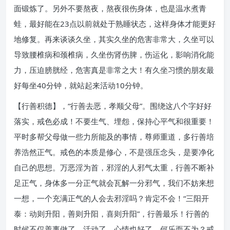
面锻炼了。另外不要熬夜，熬夜很伤身体，也是温水煮青
蛙，最好能在23点以前就处于熟睡状态，这样身体才能更好
地修复。再来谈谈久坐，其实久坐的危害非常大，久坐可以
导致腰椎病和颈椎病，久坐伤肾伤脾，伤运化，影响消化能
力，压迫膀胱经，危害真是非常之大！有久坐习惯的朋友最
好每坐40分钟，就站起来活动10分钟。
【行善积德】，“行善去恶，孝顺父母”。围绕这八个字好好
落实，戒色必成！不要生气、埋怨，保持心平气和很重要！
平时多帮父母做一些力所能及的事情，尊师重道，多行善培
养浩然正气。戒色的本质是修心，不是强压念头，是要净化
自己的思想。万恶淫为首，邪淫的人邪气太重，行善不断补
足正气，身体多一分正气就会瓦解一分邪气，我们不妨来想
一想，一个充满正气的人会去邪淫吗？肯定不会！“三阳开
泰：动则升阳，善则升阳，喜则升阳”，行善最乐！行善的
时候不仅善事做了，活动了，心情也好了，何乐而不为？戒