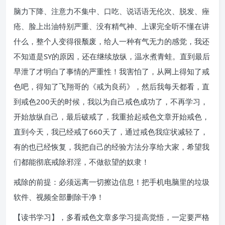
脑力下降、注意力不集中、口吃、说话语无伦次、脱发、痤
疮、脸上出油特别严重、没有精气神、上课完全听不懂在讲
什么，整个人变得很颓废，给人一种有气无力的感觉，我还
不知道是SY的原因，还在继续放纵，温水煮青蛙。直到最后
早泄了才明白了事情的严重性！我害怕了，从网上得知了戒
色吧，得知了飞翔哥的《戒为良药》，然后我每天都看，直
到戒色200天的时候，我以为自己戒色成功了，不再学习，
开始放纵自己，最后破戒了，我重拾起戒色文章开始戒色，
直到今天，我已经戒了660天了，通过戒色我症状减轻了，
有的也已经恢复，我把自己的经验方法分享给大家，希望我
们都能彻底戒除邪淫，不做欲望的奴隶！
戒除的前提：必须远离一切擦边信息！把手机电脑里的垃圾
软件、视频全部删除干净！
【读书学习】，多看戒色文章多学习提高觉悟，一定要严格