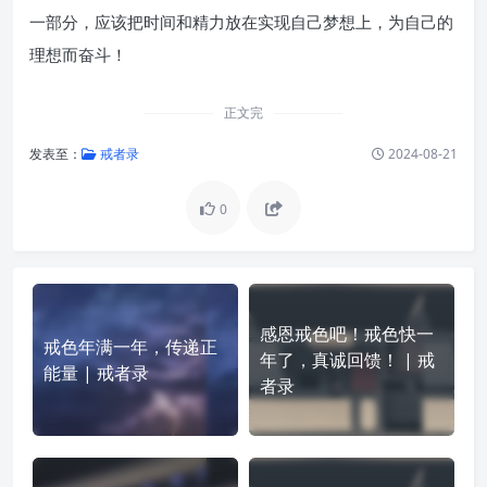
一部分，应该把时间和精力放在实现自己梦想上，为自己的
理想而奋斗！
正文完
发表至：
戒者录
2024-08-21
0
感恩戒色吧！戒色快一
戒色年满一年，传递正
年了，真诚回馈！ | 戒
能量 | 戒者录
者录