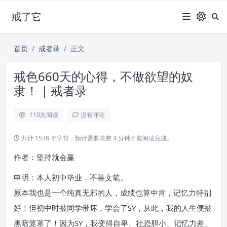
戒了它
首页
戒者录
正文
戒色660天的心得，不做欲望的奴
隶！ | 戒者录
110
次阅读
没有评论
共计 1538 个字符，预计需要花费 4 分钟才能阅读完成。
作者：坚持就会赢
申明：本人初中毕业，不善文笔。
原本我也是一个纯真无邪的人，成绩也算中肯，记忆力特别
好！但初中时被同学带坏，学会了SY，从此，我的人生便被
黑暗笼罩了！因为SY，我变得自卑、社恐胆小、记忆力差、