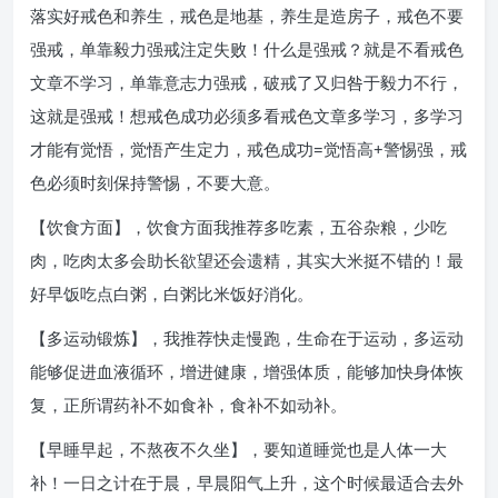
落实好戒色和养生，戒色是地基，养生是造房子，戒色不要
强戒，单靠毅力强戒注定失败！什么是强戒？就是不看戒色
文章不学习，单靠意志力强戒，破戒了又归咎于毅力不行，
这就是强戒！想戒色成功必须多看戒色文章多学习，多学习
才能有觉悟，觉悟产生定力，戒色成功=觉悟高+警惕强，戒
色必须时刻保持警惕，不要大意。
【饮食方面】，饮食方面我推荐多吃素，五谷杂粮，少吃
肉，吃肉太多会助长欲望还会遗精，其实大米挺不错的！最
好早饭吃点白粥，白粥比米饭好消化。
【多运动锻炼】，我推荐快走慢跑，生命在于运动，多运动
能够促进血液循环，增进健康，增强体质，能够加快身体恢
复，正所谓药补不如食补，食补不如动补。
【早睡早起，不熬夜不久坐】，要知道睡觉也是人体一大
补！一日之计在于晨，早晨阳气上升，这个时候最适合去外