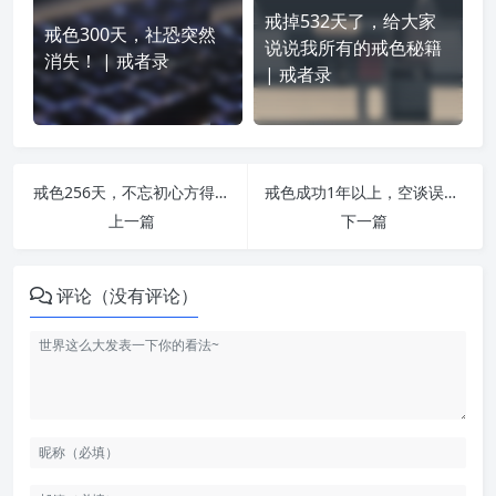
戒掉532天了，给大家
戒色300天，社恐突然
说说我所有的戒色秘籍
消失！ | 戒者录
| 戒者录
戒色256天，不忘初心方得始终 | 戒者录
戒色成功1年以上，空谈误国，实干兴邦！ | 戒者录
上一篇
下一篇
评论（没有评论）