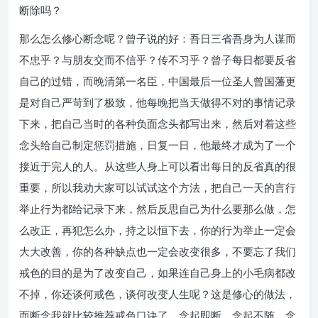
断除吗？
那么怎么修心断念呢？曾子说的好：吾日三省吾身为人谋而
不忠乎？与朋友交而不信乎？传不习乎？曾子每日都要反省
自己的过错，而晚清第一名臣，中国最后一位圣人曾国藩更
是对自己严苛到了极致，他每晚把当天做得不对的事情记录
下来，把自己当时的各种负面念头都写出来，然后对着这些
念头给自己制定惩罚措施，日复一日，他最终才成为了一个
接近于完人的人。从这些人身上可以看出每日的反省真的很
重要，所以我劝大家可以试试这个方法，把自己一天的言行
举止行为都给记录下来，然后反思自己为什么要那么做，怎
么改正，再犯怎么办，持之以恒下去，你的行为举止一定会
大大改善，你的各种缺点也一定会改变很多，不要忘了我们
戒色的目的是为了改变自己，如果连自己身上的小毛病都改
不掉，你还谈何戒色，谈何改变人生呢？这是修心的做法，
而断念我就比较推荐戒色口诀了，念起即断，念起不随，念