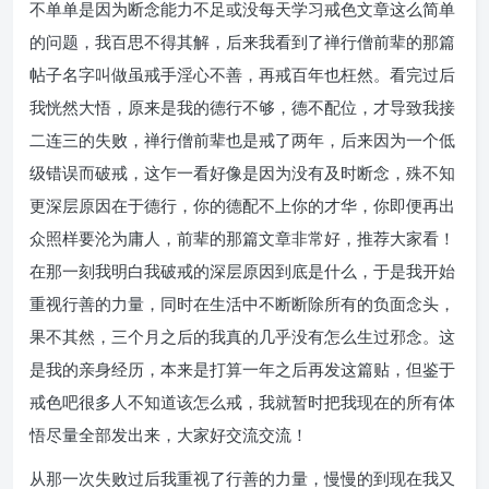
不单单是因为断念能力不足或没每天学习戒色文章这么简单
的问题，我百思不得其解，后来我看到了禅行僧前辈的那篇
帖子名字叫做虽戒手淫心不善，再戒百年也枉然。看完过后
我恍然大悟，原来是我的德行不够，德不配位，才导致我接
二连三的失败，禅行僧前辈也是戒了两年，后来因为一个低
级错误而破戒，这乍一看好像是因为没有及时断念，殊不知
更深层原因在于德行，你的德配不上你的才华，你即便再出
众照样要沦为庸人，前辈的那篇文章非常好，推荐大家看！
在那一刻我明白我破戒的深层原因到底是什么，于是我开始
重视行善的力量，同时在生活中不断断除所有的负面念头，
果不其然，三个月之后的我真的几乎没有怎么生过邪念。这
是我的亲身经历，本来是打算一年之后再发这篇贴，但鉴于
戒色吧很多人不知道该怎么戒，我就暂时把我现在的所有体
悟尽量全部发出来，大家好交流交流！
从那一次失败过后我重视了行善的力量，慢慢的到现在我又