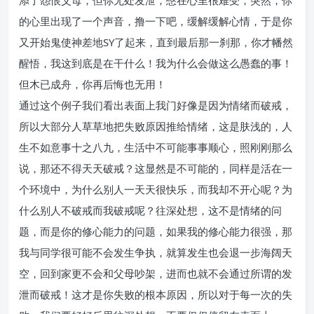
添了怨恨父母，但你无处发泄，憋在心里很难受，突然，你
的心里出现了一个声音，撸一下吧，缓解缓解心情，于是你
又开始鬼使神差地SY了起来，直到最后那一刹那，你才幡然
醒悟，我这到底是在干什么！我为什么会做这么愚蠢的事！
但木已成舟，你再后悔也无用！
通过这个例子我们看出表面上我门好像是因为情绪而破戒，
所以大部分人草草地把失败原因推给情绪，这是肤浅的，人
生不如意事十之八九，生活中不可能事事顺心，照刚刚那么
说，那还不得天天破戒？这显然是不可能的，同样是活在一
个环境中，为什么别人一天天很快乐，而我却不开心呢？为
什么别人不破戒而我破戒呢？往深处想，这不是情绪的问
题，而是你的修心能力的问题，如果我的修心能力很强，那
我与同学很可能不会发生争执，就算发生也会退一步海阔天
空，回到家更不会和父母吵架，进而也就不会通过所谓的发
泄而破戒！这才是你失败的根本原因，所以对于每一次的失