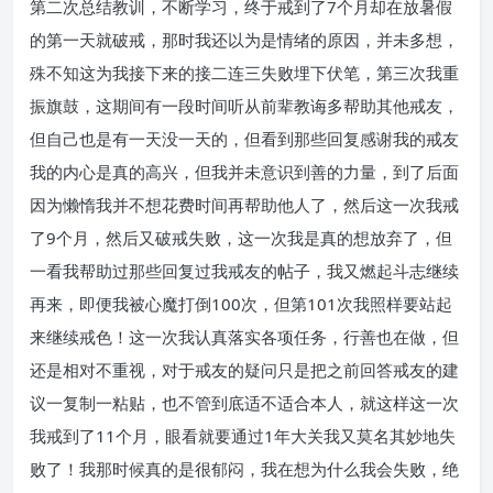
第二次总结教训，不断学习，终于戒到了7个月却在放暑假
的第一天就破戒，那时我还以为是情绪的原因，并未多想，
殊不知这为我接下来的接二连三失败埋下伏笔，第三次我重
振旗鼓，这期间有一段时间听从前辈教诲多帮助其他戒友，
但自己也是有一天没一天的，但看到那些回复感谢我的戒友
我的内心是真的高兴，但我并未意识到善的力量，到了后面
因为懒惰我并不想花费时间再帮助他人了，然后这一次我戒
了9个月，然后又破戒失败，这一次我是真的想放弃了，但
一看我帮助过那些回复过我戒友的帖子，我又燃起斗志继续
再来，即便我被心魔打倒100次，但第101次我照样要站起
来继续戒色！这一次我认真落实各项任务，行善也在做，但
还是相对不重视，对于戒友的疑问只是把之前回答戒友的建
议一复制一粘贴，也不管到底适不适合本人，就这样这一次
我戒到了11个月，眼看就要通过1年大关我又莫名其妙地失
败了！我那时候真的是很郁闷，我在想为什么我会失败，绝