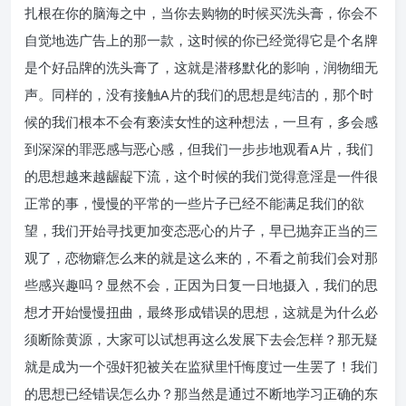
扎根在你的脑海之中，当你去购物的时候买洗头膏，你会不
自觉地选广告上的那一款，这时候的你已经觉得它是个名牌
是个好品牌的洗头膏了，这就是潜移默化的影响，润物细无
声。同样的，没有接触A片的我们的思想是纯洁的，那个时
候的我们根本不会有亵渎女性的这种想法，一旦有，多会感
到深深的罪恶感与恶心感，但我们一步步地观看A片，我们
的思想越来越龌龊下流，这个时候的我们觉得意淫是一件很
正常的事，慢慢的平常的一些片子已经不能满足我们的欲
望，我们开始寻找更加变态恶心的片子，早已抛弃正当的三
观了，恋物癖怎么来的就是这么来的，不看之前我们会对那
些感兴趣吗？显然不会，正因为日复一日地摄入，我们的思
想才开始慢慢扭曲，最终形成错误的思想，这就是为什么必
须断除黄源，大家可以试想再这么发展下去会怎样？那无疑
就是成为一个强奸犯被关在监狱里忏悔度过一生罢了！我们
的思想已经错误怎么办？那当然是通过不断地学习正确的东