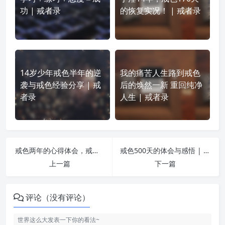
功 | 戒者录
的恢复实况！ | 戒者录
14岁少年戒色半年的逆
我的痛苦人生路到戒色
袭与戒色经验分享 | 戒
后的焕然一新 重回纯净
者录
人生 | 戒者录
戒色两年的心得体会，戒色才是乐，纵欲才是苦！ | 戒者录
戒色500天的体会与感悟 | 戒者录
上一篇
下一篇
评论（没有评论）