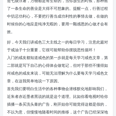
造七级浮屠，万物都是有生命的，当你放生的时候，那种救
了一条生命的善业是大得不可想象的。提醒一点，行善过程
中切忌功利心，不要把行善当成功利性的事情去做，在做的
时候你的心地应是纯净无暇的，要用一颗感恩的心做才会有
效。
好，今天我们讲戒色三大主线之一的每日学习，注意此篇对
于戒油子十分重要，它很可能帮助你摆脱恶性循环！
入门的戒友都知道戒色的第一步就是每天学习戒色文章，第
二部就是写下自己的心得体会做笔记，但对于那些不懂得如
何戒色的戒友来说，可能无法理解为什么要每天学习戒色文
章，在这我简单地说一下原因。
首先我们要明白生活中的各种事物会潜移默化地影响我们，
近朱者赤近墨者黑说的就是这个道理。比如你看电视时给你
插播一条买洗头膏的广告，刚开始你可能觉得这都是假的，
不以为意，但慢慢地随着时间的推移，这个广告已经深深地