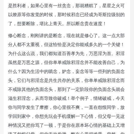
是胜利者，如果心里有一丝贪念，那就糟糕了，星星之火可
以燎原等你发觉的时候，那时候邪念已经成为哥斯拉级别的
了，想要断除，堪比上青天。所以断念贵在速度！
修心断念，刚刚讲的是断念，现在就是修心了。这一点大部
分人都不太重视，但这恰恰是决定你能戒多久的一个关键！
为什么这么说，我们都知道百善孝为先，万恶淫为首。邪淫
虽然是万恶之源，但你单单戒除邪淫念并不能改善自己，为
什么？因为生活中的嗔念，妒念，妄念等等一些列的负面念
头，它们与邪淫念是共生共存的关系，你单单戒除邪淫念而
不戒除其他的负面念头，那到了一定阶段你的负面念头就会
滋生邪淫念，从而导致你破戒！举个例子，情绪破戒，今天
你与同学发生了摩擦，你心里很不爽，一直在怨恨同学，放
学回到家中，你想先玩会手机缓解一下心情，但父母一见这
种情况又把你骂了一顿，于是你在原本坏心情的基础上又增