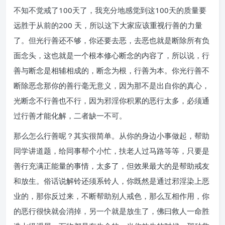
不知不觉戒了100天了，我充分地感觉到这100天的质量要
远胜于从前的200 天，所以这下大家应该重视行善的力量
了。但光行善还不够，你还要去恶，去恶也就是断除所有负
面念头，这也就是一个根本修心断念的内容了，所以说，行
善与断念是相辅相成的，断念为根，行善为本。你光行善不
断除恶念那你的善行毫无意义，因为那不是出自你的真心，
光断念不行善也不行，因为邪淫你积累的恶行太多，必须通
过行善才能化解，二者缺一不可。
那么怎么行善呢？其实很简单。从你的身边小事做起，帮助
同学讲道题，给同事帮个小忙，扶老人过马路等等，只要是
善行充满正能量的事情，太多了，但效果最大的是帮助戒友
和放生。俗话说解铃还须系铃人，你既然是通过邪淫染上恶
业的，那你反过来，不断帮助别人戒色，那么互相作用，你
的恶行很快就会消掉，另一个就是放生了，佛曰救人一命胜