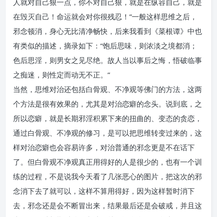
人就对自己狠一点，你不对自己狠，就是在纵容自己，就是
在毁灭自己！命运就会对你很残忍！”一般这样思维之后，
邪念顿消，身心无比清净畅快，后来我看到《菜根谭》中也
有类似的描述，摘录如下：“饱后思味，则浓淡之境都消；
色后思淫，则男女之见尽绝。故人当以事后之悔，悟破临事
之痴迷，则性定而动无不正。”
当然，思维对治还包括白骨观、不净观等佛门的方法，这两
个方法是很有效果的，尤其是对治恋癖的念头。说到底，之
所以恋癖，就是长期邪淫积累下来的扭曲的、变态的贪恋，
通过白骨观、不净观的修习，是可以把思维转变过来的，这
样对治恋癖也会容易许多，对治普通的邪念更是不在话下
了。但白骨观不净观真正用得好的人是很少的，也有一个训
练的过程，不是说我今天看了几张恶心的图片，把这次的邪
念消下去了就可以，这样不算用得好，因为这样暂时消下
去，邪念还是会不断冒出来，结果最后还是会破戒，并且这