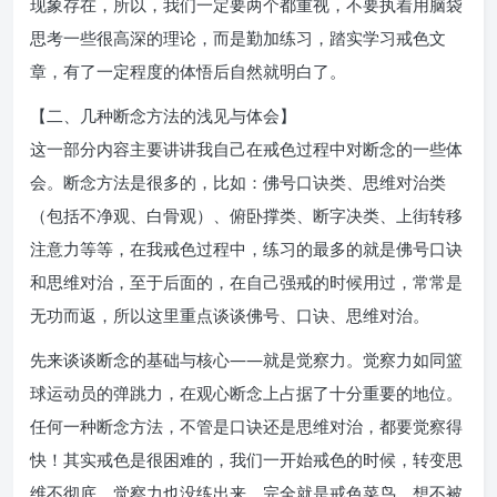
现象存在，所以，我们一定要两个都重视，不要执着用脑袋
思考一些很高深的理论，而是勤加练习，踏实学习戒色文
章，有了一定程度的体悟后自然就明白了。
【二、几种断念方法的浅见与体会】
这一部分内容主要讲讲我自己在戒色过程中对断念的一些体
会。断念方法是很多的，比如：佛号口诀类、思维对治类
（包括不净观、白骨观）、俯卧撑类、断字决类、上街转移
注意力等等，在我戒色过程中，练习的最多的就是佛号口诀
和思维对治，至于后面的，在自己强戒的时候用过，常常是
无功而返，所以这里重点谈谈佛号、口诀、思维对治。
先来谈谈断念的基础与核心——就是觉察力。觉察力如同篮
球运动员的弹跳力，在观心断念上占据了十分重要的地位。
任何一种断念方法，不管是口诀还是思维对治，都要觉察得
快！其实戒色是很困难的，我们一开始戒色的时候，转变思
维不彻底、觉察力也没练出来，完全就是戒色菜鸟，想不被