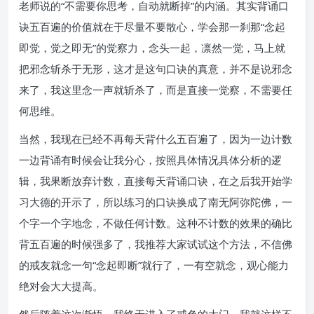
老师说的“不需要你思考，自动就断掉”的内涵。其实背诵口
诀五百遍的价值就在于尽量不要散心，学会那一刹那“念起
即觉，觉之即无”的觉察力，念头一起，凛然一觉，马上就
把邪念斩杀于无形，这才是这句口诀的真意，并不是说邪念
来了，我这里念一声就斩杀了，而是直接一觉察，不需要任
何思维。
当然，我现在已经不再每天背什么五百遍了，因为一边计数
一边背诵有时候会让我分心，按照具体情况具体分析的逻
辑，我果断放弃计数，直接每天背诵口诀，在之后我开始学
习大德的开示了，所以练习的口诀换成了南无阿弥陀佛，一
个字一个字地念，不做任何计数。这种不计数的效果的确比
背五百遍的时候强多了，我推荐大家试试这个方法，不信佛
的戒友就念一句“念起即断”就行了，一有空就念，观心能力
绝对会大大提高。