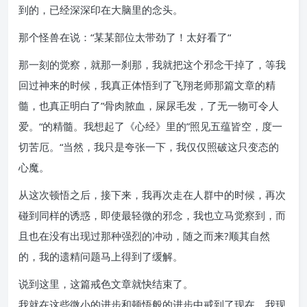
到的，已经深深印在大脑里的念头。
那个怪兽在说：“某某部位太带劲了！太好看了“
那一刻的觉察，就那一刹那，我就把这个邪念干掉了，等我
回过神来的时候，我真正体悟到了飞翔老师那篇文章的精
髓，也真正明白了”骨肉脓血，屎尿毛发，了无一物可令人
爱。“的精髓。我想起了《心经》里的”照见五蕴皆空，度一
切苦厄。“当然，我只是夸张一下，我仅仅照破这只变态的
心魔。
从这次顿悟之后，接下来，我再次走在人群中的时候，再次
碰到同样的诱惑，即使最轻微的邪念，我也立马觉察到，而
且也在没有出现过那种强烈的冲动，随之而来?顺其自然
的，我的遗精问题马上得到了缓解。
说到这里，这篇戒色文章就快结束了。
我就在这些微小的进步和顿悟般的进步中戒到了现在，我现