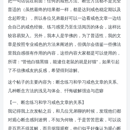
把一句话说在前面：任何的戒色方法、断念方法都不是完全
普适的（虽然最终的结果都一样，都是达到戒色稳定期以及
念起即觉），所以各位兄弟最好可以一边看戒色文章一边结
合自己的戒色经验、练习感受乃至生活阅历的体会，这样比
较容易契入。另外，我本人是学佛的，为了普适性，我的文
章是按照专业戒色的方法来阐述的，但偶尔会借鉴一些佛法
里我自感很有作用的内容，这些内容大家都是可以使用的，
所谓：“管他白猫黑猫，能逮住老鼠的就是好猫”，如果引起
了不信佛戒友的反感，希望得到谅解。
这个帖子的主要内容为：断念练习和学习戒色文章的关系、
几种断念方法的浅见与体会、忏悔破解强迫与恋癖
【一、断念练习和学习戒色文章的关系】
我记得我上次发帖之后，和几位兄弟聊的时候，发现他们都
对观心断念感到迷惘，不知为何物，于是苦苦思索，可以说
是百思不得其解，而且据我观察，他们似乎好像认为观心断