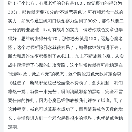
础！打个比方，心魔老怪的分数是100，你觉察力的得分为
30分，那你就需要70分的“不迷恋美色”才可有和邪念一战的
实力，如果你通过练习口诀觉察力达到了80分，那你只要二
十分的转变思维，即可有战斗的实力，倘若你戒色文章也学
得好，思维转变得分有70，那你总分就是150，远超心魔老
怪，这个时候断除邪念就很容易了，如果你继续精进下去，
断念和思维转变都得到了90以上，加上不断战胜心魔，从实
战中摸清楚了心魔的进攻套路，这个时候你就有可能稳定在
“念起即觉，觉之即无”的状态，这个阶段戒色天数肯定会突
飞猛进了，断除邪念也已经丝毫不费劲了，念头刚起，我们
凛然一觉，就像一束光芒，瞬间消融邪念的黑暗，完全不需
要任何的挣扎，因为心魔已经彻底被我们踩在了脚底。到了
这种程度，戒色可以算基本成功了，而且随着戒色天数的增
长，会慢慢进入到一个邪念起得很少的境界，也就是戒色稳
定期。