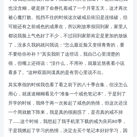
也没含糊，硬是拼了命挣扎着戒了一个月零五天，这才再次
被心魔打败。抵挡不住的时候这次破戒后依旧是连续破，但
可能还有之前戒色的成果在，所以刚放寒假回到家，家里人
都说我脸上气色好了不少，不过回到家那肯定是更加的放纵
了，没多久我妈就问我说：“怎么最近脸又变得青青的，要
不要给你补补？”其实我听了这些话，我自己心里清楚的
很，但嘴上还得说：“没什么，不用补，就最近熬夜看小说
看多了。”这种双面间谍真的是有苦心里说不出。
其实寒假的时候我也看了看之前下的八十季合集，但没怎么
用心，就迷迷糊糊看见个“准备一个戒色笔记本”，于是到了
开学的时候，我终于再一次捡起了戒色的热情，但这次还没
一个周就败下阵来，我是真的很困惑了，是否真的戒不掉
了……这个时候，我想起了我手机里下载的戒为良药80季，
于是我燃起了学习的热情，决定去买个笔记本好好学习，因