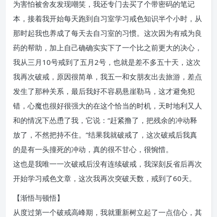
为害怕被舍友发现嘲笑，我还专门去买了个带密码的笔记
本，接着我开始每天跑到自习室学习戒色知识半个小时，从
那时起我也养成了每天去自习室的习惯。这次因为有戒为良
药的帮助，加上自己确确实实下了一个比之前更大的决心，
我从三月10号戒到了五月2号，也就是差不多五十天，这次
我再次破戒，原因很简单，我五一和女朋友出去旅游，差点
发生了那种关系，最后我好不容易悬崖勒马，这才避免犯
错，心魔也很好很强大的在这个恰当的时机，天时地利又人
和的情况下怂恿了我，它说：“赶紧撸了，把残余的冲动释
放了，不然把持不住。”结果我就破戒了，这次破戒后我真
的是有一头撞死的冲动，真的很不甘心，很惋惜。
这也是我唯一一次破戒后没有连续破戒，我深刻反省后再次
开始学习戒色文章，这次我再次突破天数，戒到了60天。
【渐悟与顿悟】
从度过第一个破戒高峰期，我就重新树立起了一点信心，其