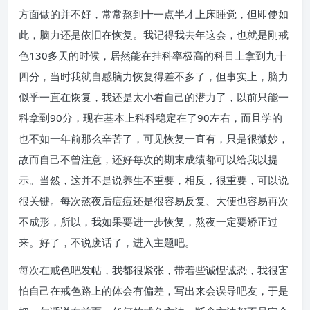
方面做的并不好，常常熬到十一点半才上床睡觉，但即使如
此，脑力还是依旧在恢复。我记得我去年这会，也就是刚戒
色130多天的时候，居然能在挂科率极高的科目上拿到九十
四分，当时我就自感脑力恢复得差不多了，但事实上，脑力
似乎一直在恢复，我还是太小看自己的潜力了，以前只能一
科拿到90分，现在基本上科科稳定在了90左右，而且学的
也不如一年前那么辛苦了，可见恢复一直有，只是很微妙，
故而自己不曾注意，还好每次的期末成绩都可以给我以提
示。当然，这并不是说养生不重要，相反，很重要，可以说
很关键。每次熬夜后痘痘还是很容易反复、大便也容易再次
不成形，所以，我如果要进一步恢复，熬夜一定要矫正过
来。好了，不说废话了，进入主题吧。
每次在戒色吧发帖，我都很紧张，带着些诚惶诚恐，我很害
怕自己在戒色路上的体会有偏差，写出来会误导吧友，于是