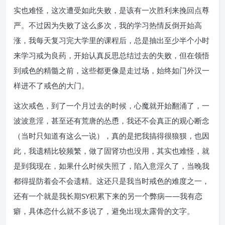
实也难怪，这次遭受如此失败，是该有一次胜利来挽回点尊
严。不过因为失败了这么多次，我的学习热情反倒开始高
涨，我每天复习完大学里的课程后，总是抽出至少半个小时
来学习戒为良药，开始认真反思总结过去的失败，但在领悟
到戒色的精髓之前，这些都更像是走过场，始终如门外汉一
样进不了戒色的大门。
这次戒色，到了一个月过去的时候，心魔就开始翻涌了，一
波波意淫，甚至还有荒唐的怂恿，我还不会真正的观心断念
（当时只知道有这么一说），真的是把我搞得很狼狈，也因
此，我遗精比较频繁，做了固肾功也没用，其实也难怪，就
是到我现在，如果什么时候失照了，陷入意淫久了，当晚我
都得提防着会不会遗精。这还只是我当时戒色的难度之一，
还有一个就是我长期SY积累下来的另一个弊病——我有恋
癖，具体恋什么就不多说了，避免出现太露骨的文字。