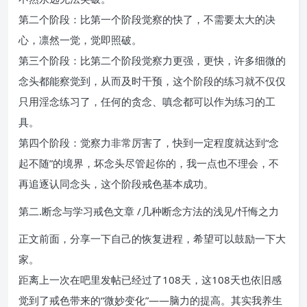
第二个阶段：比第一个阶段觉察的快了，不需要太大的决
心，凛然一觉，觉即照破。
第三个阶段：比第二个阶段觉察力更强，更快，许多细微的
念头都能察觉到，从而及时干预，这个阶段的练习就不仅仅
只用淫念练习了，任何的贪念、嗔念都可以作为练习的工
具。
第四个阶段：觉察力非常厉害了，快到一定程度就达到“念
起不随”的境界，坏念头尽管起你的，我一点也不理会，不
再追逐认同念头，这个阶段戒色基本成功。
第二.断念与学习戒色文章 /几种断念方法的浅见/忏悔之力
正文前面，分享一下自己的恢复进程，希望可以鼓励一下大
家。
距离上一次在吧里发帖已经过了108天，这108天也依旧感
觉到了戒色带来的“微妙变化”——脑力的提高。其实我养生