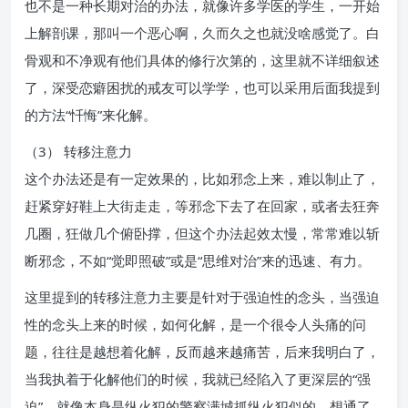
也不是一种长期对治的办法，就像许多学医的学生，一开始
上解剖课，那叫一个恶心啊，久而久之也就没啥感觉了。白
骨观和不净观有他们具体的修行次第的，这里就不详细叙述
了，深受恋癖困扰的戒友可以学学，也可以采用后面我提到
的方法“忏悔”来化解。
（3） 转移注意力
这个办法还是有一定效果的，比如邪念上来，难以制止了，
赶紧穿好鞋上大街走走，等邪念下去了在回家，或者去狂奔
几圈，狂做几个俯卧撑，但这个办法起效太慢，常常难以斩
断邪念，不如“觉即照破”或是“思维对治”来的迅速、有力。
这里提到的转移注意力主要是针对于强迫性的念头，当强迫
性的念头上来的时候，如何化解，是一个很令人头痛的问
题，往往是越想着化解，反而越来越痛苦，后来我明白了，
当我执着于化解他们的时候，我就已经陷入了更深层的“强
迫”，就像本身是纵火犯的警察满城抓纵火犯似的，想通了