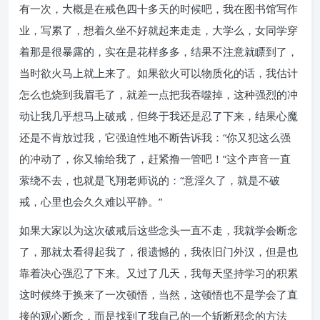
有一次，大概是在戒色四十多天的时候吧，我在图书馆写作
业，写累了，想着久坐不好就起来走走，大学么，女同学穿
着那是很暴露的，实在是花样多多，结果不注意就瞟到了，
当时欲火马上就上来了。如果欲火可以物质化的话，我估计
怎么也烧到我眉毛了，就差一点把我吞噬掉，这种强烈的冲
动让我几乎想马上破戒，但终于我还是忍了下来，结果心魔
还是不肯放过我，它强迫性地不断告诉我：“你又犯这么强
的冲动了，你又输给我了，赶紧撸一管吧！”这个声音一直
萦绕不去，也就是飞翔老师说的：“意淫久了，就是不破
戒，心里也会久久难以平静。”
如果大家以为这次破戒后这些念头一直不走，我就学会断念
了，那就太看得起我了，很遗憾的，我依旧门外汉，但是也
靠着决心强忍了下来。又过了几天，我每天坚持学习的积累
这时候终于换来了一次顿悟，当然，这顿悟也不是学会了直
接的观心断念，而是找到了我自己的一个斩断邪念的方法