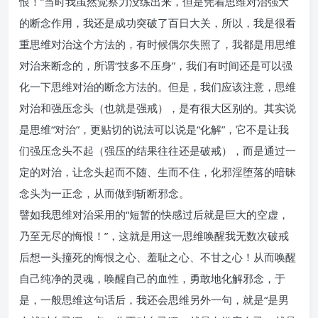
恨！”当时我虽然觉察力没练出来，但是凭着思维对治强大
的断念作用，我还是成功突破了百日大关，所以，我是很看
重思维对治这个方法的，有时候偶尔失照了，我都是用思维
对治来断念的，所谓“技多不压身”，我们有时间还是可以强
化一下思维对治的断念方法的。但是，我们应该注意，思维
对治和强压念头（也就是强戒），是有很大区别的。其实说
是思维“对治”，更贴切的说法可以说是“化解”，它不是让我
们强压念头不起（强压的结果往往还是破戒），而是通过一
定的对治，让念头起而不随、生而不住，化邪淫堕落的暗昧
念头为一正念，从而做到斩断邪念。
譬如我思维对治采用的“短暂的快感过后就是巨大的空虚，
乃至无尽的悔恨！”，这就是用这一思维唤醒我无数次破戒
后想一头撞死的悔恨之心、羞耻之心、不甘之心！从而唤醒
自己纯净的灵魂，唤醒自己的血性，勇敢地化解邪念，于
是，一般思维这句话后，我还会思维另外一句，就是“是男