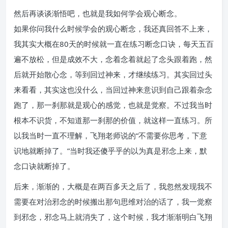
然后再谈谈渐悟吧，也就是我如何学会观心断念。
如果你问我什么时候学会的观心断念，我还真回答不上来，
我其实大概在80天的时候就一直在练习断念口诀，每天五百
遍不放松，但是成效不大，念着念着就起了念头跟着跑，然
后就开始散心念，等到回过神来，才继续练习。其实回过头
来看看，其实这也没什么，当回过神来意识到自己跟着杂念
跑了，那一刹那就是观心的感觉，也就是觉察。不过我当时
根本不识货，不知道那一刹那的价值，就这样一直练习。所
以我当时一直不理解，飞翔老师说的“不需要你思考，下意
识地就断掉了。”当时我还傻乎乎的以为真是邪念上来，默
念口诀就断掉了。
后来，渐渐的，大概是在两百多天之后了，我忽然发现我不
需要在对治邪念的时候搬出那句思维对治的话了，我一觉察
到邪念，邪念马上就消失了，这个时候，我才渐渐明白飞翔