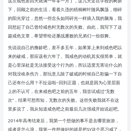
这次戒色差四天就满一年零一月了，这几天走在学校的树荫
下，回顾之前的生活，看着久违的梧桐树叶随风飘荡，细碎
的阳光穿过，忽然一些念头如同碎光一样插入我的脑海，我
回想起了自己曾经戒色时无数次的失败。由此，我写下了这
篇戒色文章，希望带给还屡战屡败的兄弟们一份鼓舞。
先说说自己的撸龄吧，差不多五年，如果算上来到戒色吧以
来的破戒，那应该有六年了。我戒色的动机其实很简单，就
是心里深处是无法接受这个行为的，所以适度无害论什么的
对我没啥杀伤力，那玩意儿除了破戒的时候自己欺骗一下自
己还有什么用？不扯远啦~回到正题，也就是因为心里层面
上的不认可，在来戒色吧之前的五年，我尝试戒过“无数
次”，结果可想而知，无数次的失败。这些失败我就不在这
里多说了，我从知道戒色吧之前最后几次强戒开始说起吧。
2014年高考结束后，我第一个想做的事不是去哪里旅游，
或者是怎么浪，我第一件想做好的就是把SY这个恶习戒了，