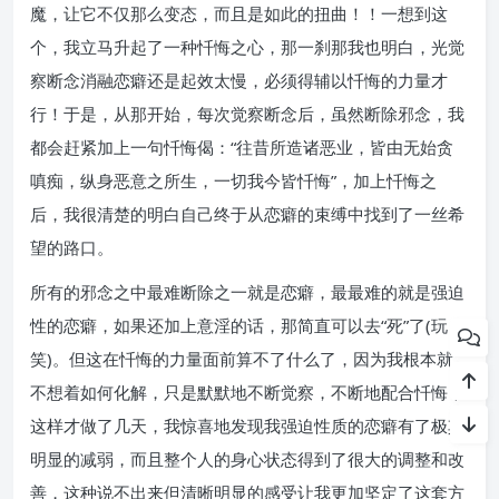
魔，让它不仅那么变态，而且是如此的扭曲！！一想到这
个，我立马升起了一种忏悔之心，那一刹那我也明白，光觉
察断念消融恋癖还是起效太慢，必须得辅以忏悔的力量才
行！于是，从那开始，每次觉察断念后，虽然断除邪念，我
都会赶紧加上一句忏悔偈：“往昔所造诸恶业，皆由无始贪
嗔痴，纵身恶意之所生，一切我今皆忏悔”，加上忏悔之
后，我很清楚的明白自己终于从恋癖的束缚中找到了一丝希
望的路口。
所有的邪念之中最难断除之一就是恋癖，最最难的就是强迫
性的恋癖，如果还加上意淫的话，那简直可以去“死”了(玩
笑)。但这在忏悔的力量面前算不了什么了，因为我根本就
不想着如何化解，只是默默地不断觉察，不断地配合忏悔，
这样才做了几天，我惊喜地发现我强迫性质的恋癖有了极其
明显的减弱，而且整个人的身心状态得到了很大的调整和改
善，这种说不出来但清晰明显的感受让我更加坚定了这套方