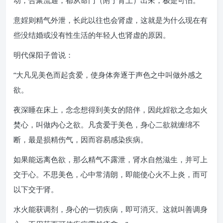
动，合聚流通，都从命门（附于肾上）出來，极是可怕。”
意婬则精气外泄，长此以往也会肾虚，这就是为什么现在有
些没结婚或没有性生活的年轻人也肾虚的原因。
明代保阳子曾说：
“大凡见美色而起贪爱，使身体奔逐于声色之中叫做外感之
欲。
夜深睡在床上，念念想得到美女的陪伴，因此婬欲之念如火
焚心，叫做内心之欲。凡贪爱于美色，身心二欲就缠绵不
断，最是损精伤气，因而容易感染疾病。
如果能远离色欲，那么精气不露泄，肾水自然滋生，并可上
交于心。不思美色，心中常清朗，即能使心火不上炎，而可
以下交于肾。
水火能获调剂，身心的一切疾病，即可消灭。这就叫善调身