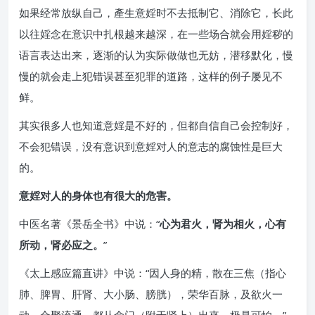
如果经常放纵自己，產生意婬时不去抵制它、消除它，长此
以往婬念在意识中扎根越来越深，在一些场合就会用婬秽的
语言表达出来，逐渐的认为实际做做也无妨，潜移默化，慢
慢的就会走上犯错误甚至犯罪的道路，这样的例子屡见不
鲜。
其实很多人也知道意婬是不好的，但都自信自己会控制好，
不会犯错误，没有意识到意婬对人的意志的腐蚀性是巨大
的。
意婬对人的身体也有很大的危害。
中医名著《景岳全书》中说：“
心为君火，肾为相火，心有
所动，肾必应之。
”
《太上感应篇直讲》中说：“因人身的精，散在三焦（指心
肺、脾胃、肝肾、大小肠、膀胱），荣华百脉，及欲火一