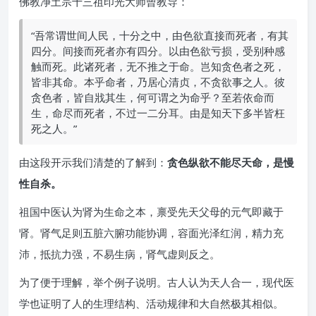
佛教净土宗十三祖印光大师曾教导：
“吾常谓世间人民，十分之中，由色欲直接而死者，有其
四分。间接而死者亦有四分。以由色欲亏损，受别种感
触而死。此诸死者，无不推之于命。岂知贪色者之死，
皆非其命。本乎命者，乃居心清贞，不贪欲事之人。彼
贪色者，皆自戕其生，何可谓之为命乎？至若依命而
生，命尽而死者，不过一二分耳。由是知天下多半皆枉
死之人。”
由这段开示我们清楚的了解到：
贪色纵欲不能尽天命，是慢
性自杀。
祖国中医认为肾为生命之本，禀受先天父母的元气即藏于
肾。肾气足则五脏六腑功能协调，容面光泽红润，精力充
沛，抵抗力强，不易生病，肾气虚则反之。
为了便于理解，举个例子说明。古人认为天人合一，现代医
学也证明了人的生理结构、活动规律和大自然极其相似。