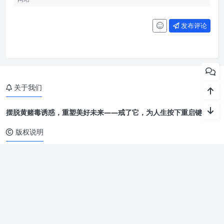
发布评论
关于我们
摆脱黄赌毒诱惑，重塑美好未来——戒了它，为人生按下重启键。
版权说明
本站部分资源来自于网络收集，若侵犯了你的隐私或版权，请及时联
系我们删除有关信息。
Copyright 2013-2024 戒了它
Theme by
Puock