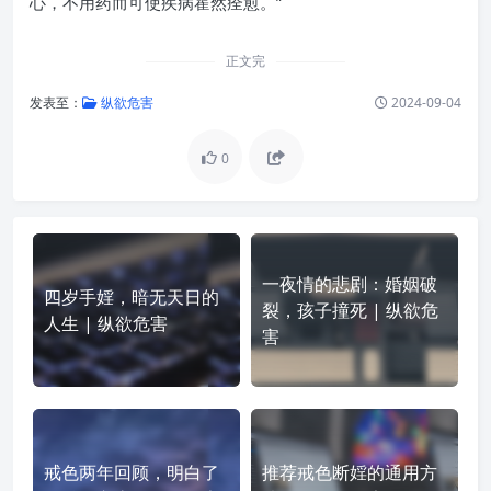
心，不用药而可使疾病霍然痊愈。”
正文完
发表至：
纵欲危害
2024-09-04
0
一夜情的悲剧：婚姻破
四岁手婬，暗无天日的
裂，孩子撞死 | 纵欲危
人生 | 纵欲危害
害
戒色两年回顾，明白了
推荐戒色断婬的通用方