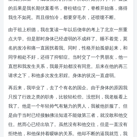
的后果是我长期伏案看书，脊柱错位了，脊椎开始痛，痛得
我生不如死。而且很怕冷，都要穿毛衣，还喷嚏不断。
由于祖上积德，我在复读一年以后侥幸的考上了北京一所重
点大学。但是那时身体已经虚弱的不成样了。睡不着觉，莫
名的发冷和痛一直困扰着我。同时，性格开始孤僻起来，和
同学相处不好，还得了抑郁症。当时交了一个男朋友，他一
直想和我发生关系，我最开始都没有同意。后来在他的再三
请求之下，和他多次发生邪婬。身体的状况一直虚弱。
再后来，我毕业了，去了个有名的国企。由于身体的原因我
只投了行政之类的职务，比较轻松些。没想到，我老板看上
我了。他是一个年轻帅气有魅力的男人，我被他折服了。但
是由于当时已经接触佛法知道不能做第三者，就没敢和他交
往。然而心已经出轨了。虽然没有和他交往，但是一直没有
拒绝他，和他保持着暧昧的关系。他却不断的逼我就范，我