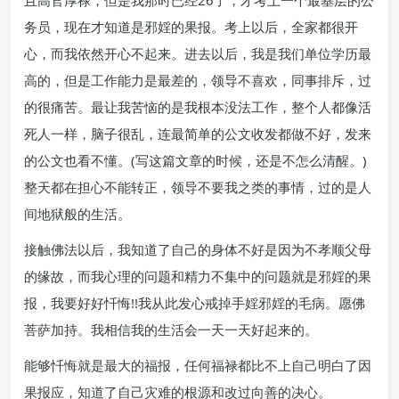
且高官厚禄，但是我那时已经26了，才考上一个最基层的公
务员，现在才知道是邪婬的果报。考上以后，全家都很开
心，而我依然开心不起来。进去以后，我是我们单位学历最
高的，但是工作能力是最差的，领导不喜欢，同事排斥，过
的很痛苦。最让我苦恼的是我根本没法工作，整个人都像活
死人一样，脑子很乱，连最简单的公文收发都做不好，发来
的公文也看不懂。(写这篇文章的时候，还是不怎么清醒。)
整天都在担心不能转正，领导不要我之类的事情，过的是人
间地狱般的生活。
接触佛法以后，我知道了自己的身体不好是因为不孝顺父母
的缘故，而我心理的问题和精力不集中的问题就是邪婬的果
报，我要好好忏悔!!我从此发心戒掉手婬邪婬的毛病。愿佛
菩萨加持。我相信我的生活会一天一天好起来的。
能够忏悔就是最大的福报，任何福禄都比不上自己明白了因
果报应，知道了自己灾难的根源和改过向善的决心。