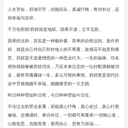
人生苦短，邪海茫茫，但能回头，真诚忏悔，将功补过，还
得幸福与吉祥。
千万别邪婬!邪婬就是地狱。因果不虚，立竿见影。
因果的法则，其实是一种极朴素、简单的自然法则。造作邪
婬，就是自己对自己和对他人的不尊重，故感召不如意和痛
苦。邪婬是天道最憎恶的一种恶业行为，一生的福禄、功名
很快就能够被邪婬消光，乃至本来注定的一位好配偶都被消
走，最终苦痛庸碌一生，多么可惜的事情。邪婬更是现代社
会中导致婚姻不幸福、婚姻痛苦的一大主因。
昨日种种譬如昨日死，今日种种譬如今日生。
不论过去的罪业多重，若能真心忏悔，真心改过，真心行善
修福、念佛诵经、将功补过，一切都可再重来!一切唯心造，
心能造恶，也能造善，善用自心，您努力加油……