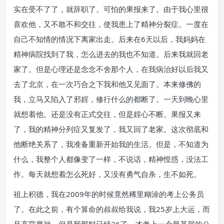
实在受不了了，就辞职了。可怕的果报来了。由于我心里很
喜欢他，又不敢不和交往，使我患上了精神分裂症。一度在
自己不知情的情况下离家出走。后来在6天以后，我妈妈在
精神病院找到了我，怎么进去的我也不知道。后来我就回老
家了。但是心理还是念念不舍那个人，在我病治好以后我又
去了北京，在一次巧合之下我和他又见面了。本来修佛的
我，立马又陷入了邪婬，修行什么的都断了。一天到晚心里
就想着他。还是没有正式交往，但是婬心不断。果报又来
了，我的精神分列症又复发了，我又回了老家。这次彻底和
他断绝关系了，我准备重新开始我的生活。但是，不知道为
什么，我整个人都像变了一样，不说话，精神惶惑，没法工
作。每天就想着怎么死好，又没有勇气自杀，生不如死。
祖上积德，我在2009年的时候竟然稀里糊涂的考上公务员
了。在此之前，有个算命的叔叔给我说，我25岁上大运，而