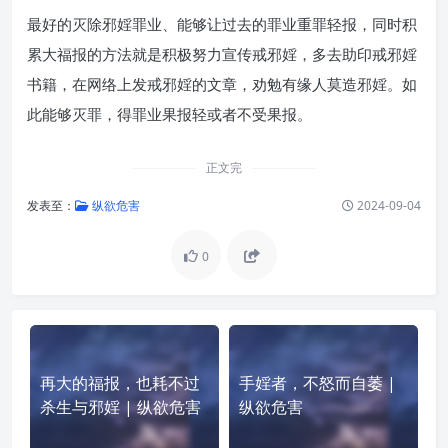
最好的灭除邪婬罪业、能够让过去的罪业重罪轻报，同时积
累大福报的方法就是积极努力宣传戒邪婬，多去助印戒邪婬
书籍，在网络上发戒邪婬的文章，劝勉有缘人莫造邪婬。如
此能够灭罪，得罪业果报轻或者不受果报。
正文完
发表至：
纵欲危害
2024-09-04
0
再大的福报，也耗不过
手婬者，不怒而自萎 |
杀生与邪婬 | 纵欲危害
纵欲危害