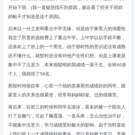
开始下滑。(我一直疑惑找不到原因，最近看了些关于邪婬
的帖子才知道是这个原因)。
后来以一分之差和重点中学无缘。但是由于家里人的溺爱给
我交了昂贵的选校费上了重点中学。上中学以后手婬不断，
还喜欢上了班上的一个男生。由于那时性的意识还没有成熟
还不懂什么，就暂时还没有对他产生性幻想。但是上课老是
集中不了注意力，本来很聪明的我成绩一落千丈。全班60多
个人，我就排了58名。
那段时间很自卑，心里一个劲的羡慕那些成绩好的同学。跟
家里人的关系也很紧张，经常和妈妈吵架。过的很痛苦。
再后来，在初三的时候和同学去游泳，莫名的被一个陌生人
打了后脑勺，引起了脑震荡。一直头疼，怎么治也治不好，
不能集中注意力，学习成绩受到极大的影响。由于当时喜欢
上我们班上一个成绩很好的男生，所以开始努力学习。直接