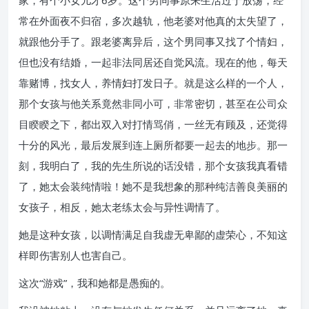
家，有个小女儿才6岁。这个男同事原来生活过于放荡，经
常在外面夜不归宿，多次越轨，他老婆对他真的太失望了，
就跟他分手了。跟老婆离异后，这个男同事又找了个情妇，
但也没有结婚，一起非法同居还自觉风流。现在的他，每天
靠赌博，找女人，养情妇打发日子。就是这么样的一个人，
那个女孩与他关系竟然非同小可，非常密切，甚至在公司众
目睽睽之下，都出双入对打情骂俏，一丝无有顾及，还觉得
十分的风光，最后发展到连上厕所都要一起去的地步。那一
刻，我明白了，我的先生所说的话没错，那个女孩我真看错
了，她太会装纯情啦！她不是我想象的那种纯洁善良美丽的
女孩子，相反，她太老练太会与异性调情了。
她是这种女孩，以调情满足自我虚无卑鄙的虚荣心，不知这
样即伤害别人也害自己。
这次“游戏”，我和她都是愚痴的。