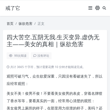
戒了它
首页
纵欲危害
正文
四大苦空.五阴无我.生灭变异.虚伪无
主——美女的真相 | 纵欲危害
99
次阅读
没有评论
共计 3665 个字符，预计需要花费 10 分钟才能阅读完成。
观照可破习气，众生欲爱深重，只因没有看破迷失了，所以
应经常观照：
美女不美！俊男不俊！不要看美女俊男的表皮，穿着名牌喷
了香水等等，要看真实的一面，经常用心清楚的观照：
美女俊男上厕所的样子，在那里用力排泄的样子，美吗？还