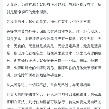
才显正。为何有邪？就因有正才显邪。当邪正都没有了，这
就是清净彻底的无余涅槃。
菩提本自性，起心即是妄。净心在妄中，但正无三障’：
菩提觉性莫向外寻，因般若智慧自性本具。你一起心动念，
就是妄念。本来清净无余涅槃是没有一切念，它是无意、无
念、无妄的。无意就是戒具足，无念是定具足，无妄是慧具
足，所以净心就在妄里，就像冰里就含水，水里也有冰的成
分。但常修行正法，就会离开三障——业障、报障、烦恼
障。业障即所造的业障碍著你。报障即你的身体受果报而障
碍。烦恼障即所有的烦恼障碍住你。
世人若修道，一切尽不妨。常自见己过，与道即相当’：
世界人若想要修道的话，什么法门都可以成就道业，若你真
正明白正法，则行住坐卧都可以修行，首先你要先见自己的