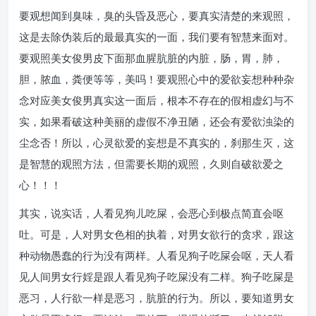
要观想闻到臭味，臭的头昏及恶心，要真实清楚的来观照，
这是去除伪装后的最最真实的一面，我们要有智慧来面对。
要观照美女俊男皮下面那血腥肮脏的内脏，肠，胃，肺，
胆，脓血，粪便等等，美吗！要观照心中的爱欲妄想种种杂
念对应美女俊男真实这一面后，根本不存在的假相虚幻与不
实，如果看破这种美丽的虚假不净丑陋，还会有爱欲浊染的
尘念否！所以，心灵欲爱的妄想是不真实的，刹那生灭，这
是智慧的观照方法，但需要长期的观照，久则自破欲爱之
心！！！
其实，说实话，人看见狗儿吃屎，会恶心到极点简直会呕
吐。可是，人对男女色相的执着，对男女欲行的贪求，跟这
种动物愚蠢的行为没有两样。人看见狗子吃屎会呕，天人看
见人间男女行婬是跟人看见狗子吃屎没有二样。狗子吃屎是
恶习，人行欲一样是恶习，肮脏的行为。所以，要知道男女