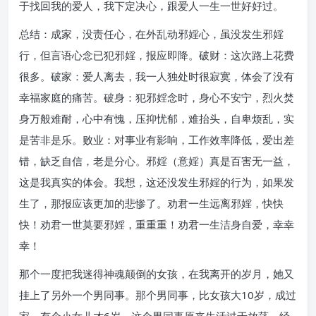
于找回我的爱人，我下定决心，跟爱人一生一世好好过。
总结：成家，没责任心，在外乱动邪婬心，虽没发生邪婬
行，但言语心念已犯邪婬，报应即降。破财：这次路上花费
很多。破家：爱人离去，我一人独处时很寂寞，体会了没有
幸福家庭的痛苦。破身：犯邪婬念时，身心不安宁，烈火焚
身万般难耐，心中有愧，压抑忧郁，难抬头，自卑烦乱，实
是苦非是乐。败业：对事业有影响，工作效率降低，爱出差
错，缺乏自信，老是分心。邪婬（意婬）真是百害无一益，
这是我真实的体会。我想，这还没发生邪婬的行为，如果发
生了，那报应该更加的悲惨了。劝君一生远离邪婬，快快
快！劝君一世莫要邪婬，重重重！劝君一生洁身自爱，幸幸
幸！
那个一度把我迷得神魂颠倒的女孩，在我离开的岁月，她又
挂上了另外一个男同事。那个男同事，比女孩大10岁，成过