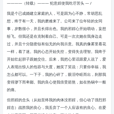
————（转载）——— 犯意婬使我吃尽苦头 — /
我是个已成婚建立家庭的人，可是因为心不静，常胡思乱
想，终于有一天，我的磨难来了。公司来了位年轻的女同
事，岁数很小，并且长得出色。我的邪婬心开始萌动，妄想
纷飞。但我还是在克制着自己。可是一次次她在我身边走
过，并且十分隐密似有似无的向我示意。我真的像雾里看花
一样，着了迷。我的心态开始失控，变得失去理智。我终于
开始壮起胆子跟她交往。后来，我把心里话跟爱人说了，爱
人表现出惊人的包容与大度，她笑了笑说：只要你幸福，我
怎么都可以。一下子，我的心碎了，眼泪夺眶而出，刹那我
变得渺下而卑鄙。我的良心使我倍受箭熬，如在热锅中一般
的痛。
但邪婬的念头（从始至终我的肉体没邪婬，但心动了强烈邪
婬念）战胜我的良心，我丢弃了一个人应该有的良心。在爱