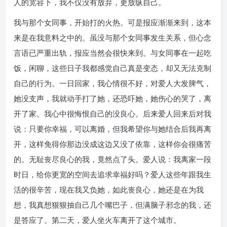
人的宽容下，我不仅没有放弃，更放纵自己。
我与那个女同事，开始打的火热。可是报应渐渐来到，这本
来是在我意料之中的。虽没与那个女同事发生关系，但心念
言语已严重出轨，报应当然会很快来到。与女同事在一起吃
饭，闲聊，这些日子我都感觉自己真是变态，却又无法克制
自己的行为。一日回家，我心情很不好，对爱人大发脾气，
她没支声，我就动手打了她，还恐吓她，她伤心的哭了，离
开了家。我心中很悔恨自己的没良心。后来爱人回来后对我
说：只要你幸福，可以离婚，但我希望你与她结合后我再离
开，这样免得你那边没成这边又没了依靠，这样你会很痛苦
的。无耻丧尽良心的我，竟然点了头。爱人说：我离家一段
时日，给你更宽的空间去追求幸福好吗？爱人这些年跟我生
活的很辛苦，现在我又负她，如此丧良心，她还是在为我
想，我真想狠狠抽自己几个嘴巴子，但满脑子邪念的我，还
是答应了。第二天，爱人坐火车离开了这个城市。