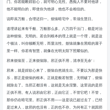
门。你若能断婬欲心，就可明心见性。愚痴人不要对他讲，
他不能明白的，即使你为他讲，他也不会相信的。
说即虽万般，合理还归一。烦恼暗宅中，常须生慧日。
道理讲起来有千般、万般那么多。八万四千法门，都是对治
这种烦恼、无明的。若合到根本的理上就是一个理，就是这
个顿法，叫你顿断无明，而显法性。烦恼就像在黑暗的屋子
里一样。你若有智慧，就像在光明太阳下照耀似的。
邪来烦恼至，正来烦恼除。邪正俱不用，清净至无余’：
邪来，就是婬欲心来了，烦恼自然就生出。不要以为那是快
乐，那正是烦恼的根本。正就是般若智慧，无明破了，烦恼
就除去了。当邪正都没有，这就是无余涅槃。这里说的是邪
正俱不用。有人说邪由它邪，正由它正，不管它吧！不管，
那你仍在暗宅里。邪正俱不用——这是说已超过去了，已经
是过来人，故邪的也没有，正的也不存。为何有正？就因邪