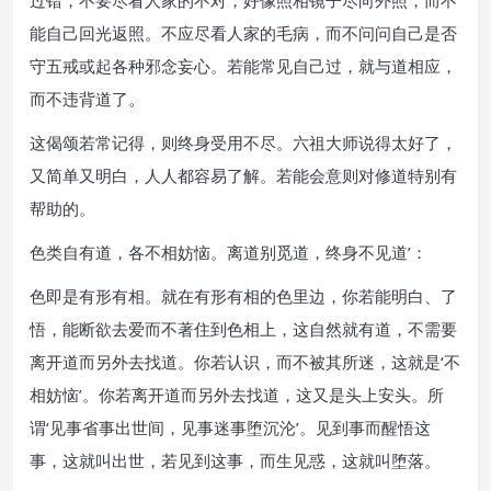
过错，不要尽看人家的不对，好像照相镜子尽向外照，而不
能自己回光返照。不应尽看人家的毛病，而不问问自己是否
守五戒或起各种邪念妄心。若能常见自己过，就与道相应，
而不违背道了。
这偈颂若常记得，则终身受用不尽。六祖大师说得太好了，
又简单又明白，人人都容易了解。若能会意则对修道特别有
帮助的。
色类自有道，各不相妨恼。离道别觅道，终身不见道’：
色即是有形有相。就在有形有相的色里边，你若能明白、了
悟，能断欲去爱而不著住到色相上，这自然就有道，不需要
离开道而另外去找道。你若认识，而不被其所迷，这就是‘不
相妨恼’。你若离开道而另外去找道，这又是头上安头。所
谓‘见事省事出世间，见事迷事堕沉沦’。见到事而醒悟这
事，这就叫出世，若见到这事，而生见惑，这就叫堕落。