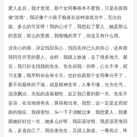
爱人走后，我才发现，那个女同事根本不爱我，只是在跟我
做“游戏”，我还像个小孩子痴迷在这种游戏当中，无法自
拔。多么的可笑呀！我的心冷了，我想起了爱人，她是那么
的宽容，那么的贤惠，我惭愧的哭了，但这又有什么用。
没良心的我，决定找回良心，找回丢掉已久的良心，还有跟
我同甘共苦的爱人。这样，我踏上旅途，去了很多地方。最
后，我只好去找我的先生。先生训我：你呀，心太不净，婬
习太重，我早料你会有今天。也好你跟那个女同事分手了，
要不你最终的下场，就是精神失常，人事不懂，沦为乞丐，
流浪飘泊，无知的连屎都吃，反正我已看到那一天。先生不
妄语，在当地很有名，算得相当准。我想，这一定是走邪婬
路的报应。我很害怕，头一下子清醒过来，我想爱人，我要
跟她好好过一生，她多么好呀，我应该珍惜。我是该苦海回
头，反省自己了。我告谢先生，又踏上旅途。一番风尘，终