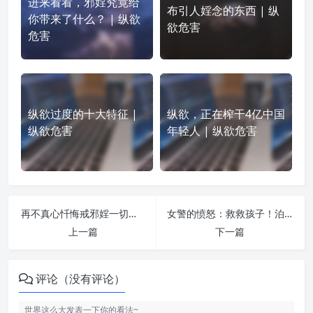
进来看看，邪婬究竟给
布引人婬念的东西 | 纵
你带来了什么？ | 纵欲
欲危害
危害
纵欲过度的十大特征 |
纵欲，正在榨干4亿中国
纵欲危害
年轻人 | 纵欲危害
再不真心忏悔戒邪婬一切都是多余 | 纵欲危害
女警的愤怒：救救孩子！泊头奸杀女童案背后藏着一大群罪犯 | 纵欲危害
上一篇
下一篇
评论（没有评论）