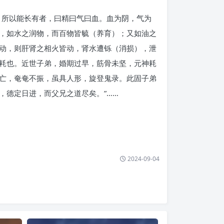
，所以能长有者，曰精曰气曰血。血为阴，气为
，如水之润物，而百物皆毓（养育）；又如油之
动，则肝肾之相火皆动，肾水遭铄（消损），泄
耗也。近世子弟，婚期过早，筋骨未坚，元神耗
亡，奄奄不振，虽具人形，旋登鬼录。此固子弟
，德定日进，而父兄之道尽矣。”……
2024-09-04