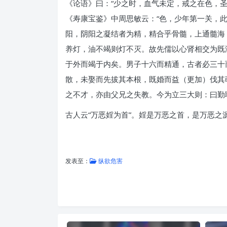
《论语》曰：“少之时，血气未定，戒之在色，圣
《寿康宝鉴》中周思敏云：“色，少年第一关，
阳，阴阳之凝结者为精，精合乎骨髓，上通髓海
养灯，油不竭则灯不灭。故先儒以心肾相交为既
于外而竭于内矣。男子十六而精通，古者必三十
散，未娶而先拔其本根，既婚而益（更加）伐其
之不才，亦由父兄之失教。今为立三大则：曰勤
古人云“万恶婬为首”。婬是万恶之首，是万恶
发表至：
纵欲危害