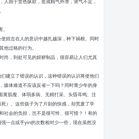
，人由于贪色纵欲，造成精气外泄，肾气不足，
。
害。
会使婬念在人的意识中越扎越深，种下祸根。同时
其他过格的行为。
时尚，到处可见的婬秽制品，很容易让人们尤其
他们建立了错误的认识，这种错误的认识将使他们
，媒体难道不应该反省一下吗？同时青少年的身
数面黄肌瘦、体弱多病、无精打采、头昏耳鸣、注
而死）。这些孩子为了片刻的快感，却荒废了学
和社会的负担，岂不是很可怜、很可惜？！有的
强一点或手yin的次数相对少一些，现在虽然没