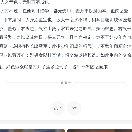
人之于色，无时而不戒也。”
此关打不过，任他高才绝学，都无受用，盖万事以身为本。血肉之躯
，下贯尾闾，人身之至宝也。故天一之水不竭，则耳目聪明肢体强健
济。盖心，君火也。火性上炎，常乘未定之血气，炽为婬思。君火一
而后娶，盖以坚其筋骨，保其元气。且气血稍定，亦不至如少年之自
萌蘖（原指植物长出新芽，此指少年初成的精气），不数年而精血消
职业以劳其心；别男女以杜其渐；慎交游以绝其诱。如此则内外交修
之源。好色纵欲就是打开了潘多拉盒子，各种罪恶随之而来！
正文完
0