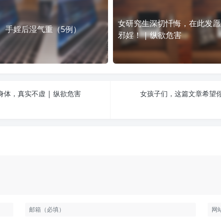
女研究生深切忏悔，在此发愿
手婬后湿气重（5例）
邪婬！ | 纵欲危害
体，真实不虚 | 纵欲危害
女孩子们，这篇文章希望你