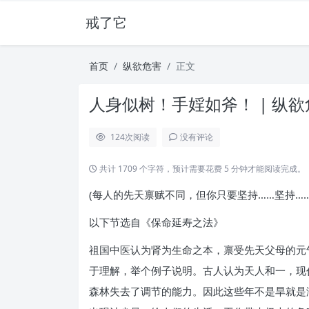
戒了它
首页
纵欲危害
正文
人身似树！手婬如斧！ | 纵欲
124
次阅读
没有评论
共计 1709 个字符，预计需要花费 5 分钟才能阅读完成。
(每人的先天禀赋不同，但你只要坚持……坚持…
以下节选自《保命延寿之法》
祖国中医认为肾为生命之本，禀受先天父母的元
于理解，举个例子说明。古人认为天人和一，现
森林失去了调节的能力。因此这些年不是旱就是