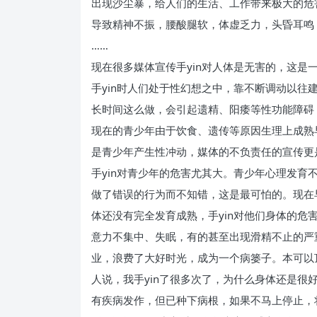
出现沙尘暴，给人们的生活、工作带来极大的危
导致精神不振，腰酸腿软，体虚乏力，头昏耳鸣
……
现在很多媒体宣传手yin对人体是无害的，这是
手yin时人们处于性幻想之中，靠不断调动以
长时间这么做，会引起遗精、阳痿等性功能障碍
现在的青少年由于饮食、遗传等原因生理上成熟
是青少年产生性冲动，媒体的不负责任的宣传更
手yin对青少年的危害尤其大。青少年心理发
做了错误的行为而不知错，这是最可怕的。现在
体还没有完全发育成熟，手yin对他们身体的危
意力不集中、失眠，有的甚至出现滑精不止的严
业，浪费了大好时光，成为一个病篓子。本可以
人说，我手yin了很多次了，为什么身体还是很
有疾病发作，但已种下病根，如果不马上停止，