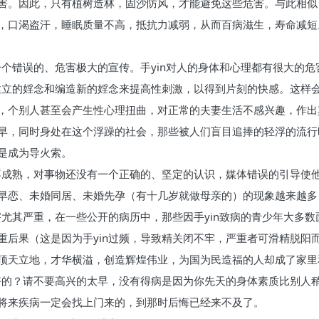
害。因此，只有植树造林，固沙防风，才能避免这些危害。与此相似
，口渴盗汗，睡眠质量不高，抵抗力减弱，从而百病滋生，寿命减短
一个错误的、危害极大的宣传。手yin对人的身体和心理都有很大的危
往建立的婬念和编造新的婬念来提高性刺激，以得到片刻的快感。这样
，个别人甚至会产生性心理扭曲，对正常的夫妻生活不感兴趣，作出
早，同时身处在这个浮躁的社会，那些被人们盲目追捧的轻浮的流行
是成为导火索。
育不成熟，对事物还没有一个正确的、坚定的认识，媒体错误的引导使
早恋、未婚同居、未婚先孕（有十几岁就做母亲的）的现象越来越多
害尤其严重，在一些公开的病历中，那些因手yin致病的青少年大多
重后果（这是因为手yin过频，导致精关闭不牢，严重者可滑精脱阳
顶天立地，才华横溢，创造辉煌伟业，为国为民造福的人却成了家里
好的？请不要高兴的太早，没有得病是因为你先天的身体素质比别人稍
将来疾病一定会找上门来的，到那时后悔已经来不及了。