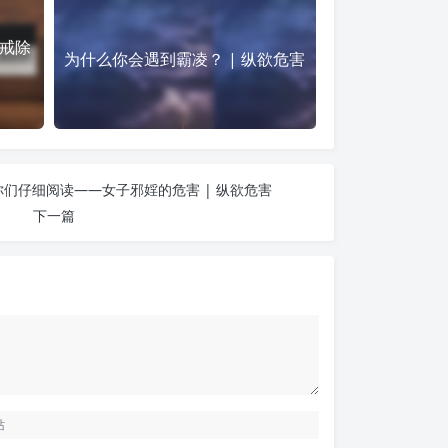
戒除
为什么你会遇到霸凌？ | 纵欲危害
们仔细阅读——女子邪婬的危害 | 纵欲危害
下一篇